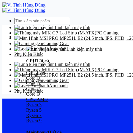
Bỏ
qua
nội
Tìm
dung
kiếm:
Linh kiện máy tính
PC Gaming
Danh mục
Gaming Gear
Âm thanh
Linh kiện máy tính
Phụ Kiện Khác
CPU
Tất cả
Linh kiện máy tính
PC Gaming
CPU Intel
Core i3
Gaming Gear
Core i5
Âm thanh
Core i7
Phụ Kiện Khác
Core i9
CPU AMD
Ryzen 3
Ryzen 5
Ryzen 7
Ryzen 9
Mainboard
Tất cả