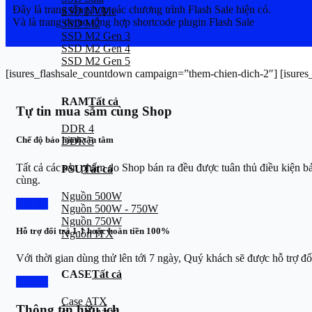
Đây là trang tổng hợp các chương trình Flash Sale hiện có.
SSD NVMe
Và là trang demo tổng hợp shortcode plugin Flash Sale
SSD M2
SSD M2 Gen 3
SSD M2 Gen 4
SSD M2 Gen 5
[isures_flashsale_countdown campaign=”them-chien-dich-2″] [isur
RAM
Tất cả
Tự tin mua sắm cùng Shop
DDR 4
Chế độ bảo hành tận tâm
DDR 5
Tất cả các sản phẩm do Shop bán ra đều được tuân thủ điều kiện b
PSU
Tất cả
cùng.
Nguồn 500W
Chi tiết
Nguồn 500W - 750W
Nguồn 750W
Hỗ trợ đổi trả 1-1 hoặc hoàn tiền 100%
Nguồn ITX
Với thời gian dùng thử lên tới 7 ngày, Quý khách sẽ được hỗ trợ đ
CASE
Tất cả
Chi tiết
Case ATX
Thông tin hữu ích