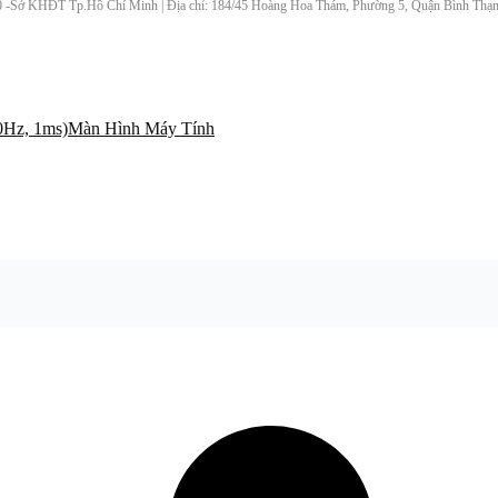
Sở KHĐT Tp.Hồ Chí Minh | Địa chỉ: 184/45 Hoàng Hoa Thám, Phường 5, Quận Bình Thạnh,
Màn Hình Máy Tính