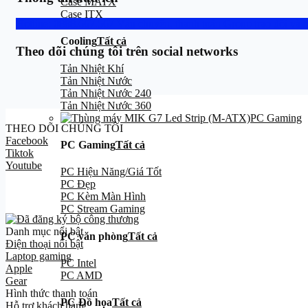
Case MATX
Case ITX
Hotline: 0888.667.567
Vận chuyển, thanh toán
Group trao đổi và h
Cooling
Tất cả
Theo dõi chúng tôi trên social networks
Tản Nhiệt Khí
Tản Nhiệt Nước
Tản Nhiệt Nước 240
Tản Nhiệt Nước 360
PC Gaming
THEO DÕI CHÚNG TÔI
Facebook
PC Gaming
Tất cả
Tiktok
Youtube
PC Hiệu Năng/Giá Tốt
PC Đẹp
PC Kèm Màn Hình
PC Stream Gaming
Danh mục nổi bật
PC văn phòng
Tất cả
Điện thoại nổi bật
Laptop gaming
PC Intel
Apple
PC AMD
Gear
Hình thức thanh toán
PC Đồ họa
Tất cả
Hỗ trợ khách hàng