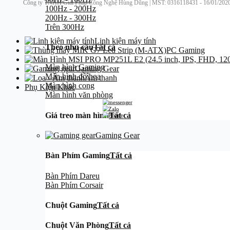
Công ty TNHH Giải Pháp Công Nghệ Hùng Dũng | MST: 0316118431 - 16/01/2020 -
100Hz - 200Hz
200Hz - 300Hz
Trên 300Hz
Linh kiện máy tính
Theo nhu cầu
Tất cả
PC Gaming
Màn hình Gaming
Gaming Gear
Màn hình đồ họa
Âm thanh
Màn hình cong
Phụ Kiện Khác
Màn hình văn phòng
Giá treo màn hình
Tất cả
Gaming Gear
Bàn Phím Gaming
Tất cả
Bàn Phím Dareu
Bàn Phím Corsair
Chuột Gaming
Tất cả
Chuột Văn Phòng
Tất cả