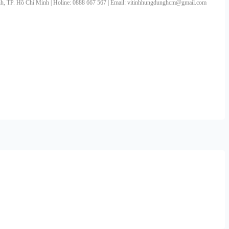
 TP. Hồ Chí Minh | Holine: 0888 667 567 | Email: vitinhhungdunghcm@gmail.com