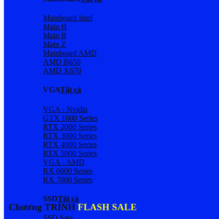
Mainboard Intel
Main H
Main B
Main Z
Mainboard AMD
AMD B650
AMD X670
VGA
Tất cả
VGA - Nvidia
GTX 1000 Series
RTX 2000 Series
RTX 3000 Series
RTX 4000 Series
RTX 5000 Series
VGA - AMD
RX 6000 Series
RX 7000 Series
SSD
Tất cả
Chương TRÌNH
FLASH SALE
SSD Sata