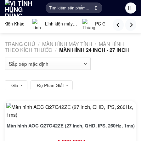
Bỏ
Tìm
qua
kiếm:
nội
ụ Kiện Khác
Linh kiện máy
PC Gaming
dung
tính
Tín
TRANG CHỦ
/
MÀN HÌNH MÁY TÍNH
/
MÀN HÌNH
THEO KÍCH THƯỚC
/
MÀN HÌNH 24 INCH - 27 INCH
Giá
Độ Phân Giải
Màn hình AOC Q27G42ZE (27 inch, QHD, IPS, 260Hz, 1ms)