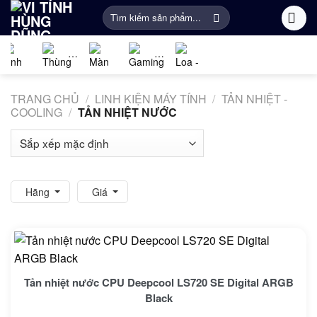
Bỏ
Tìm
qua
kiếm:
nội
dung
Linh
PC
Màn
Gaming
Âm
Phụ
kiện
Gaming
Hình
Gear
thanh
Kiện
TRANG CHỦ
/
LINH KIỆN MÁY TÍNH
/
TẢN NHIỆT -
máy
Máy
Khác
COOLING
/
TẢN NHIỆT NƯỚC
tính
Tính
Hãng
Giá
Tản nhiệt nước CPU Deepcool LS720 SE Digital ARGB
Black