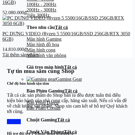
16GB)
100Hz - 200Hz
200Hz - 300Hz
52.080.000
₫
Trên 300Hz
Theo nhu cầu
Tất cả
PC DỰNG VIDEO (Ryzen 5 5500/16GB/SSD 256GB/RTX 3050
Màn hình Gaming
6GB)
Màn hình đồ họa
14.810.000
₫
Màn hình cong
Tải thêm sản phẩm
Màn hình văn phòng
Giá treo màn hình
Tất cả
Tự tin mua sắm cùng Shop
Gaming Gear
Chế độ bảo hành tận tâm
Bàn Phím Gaming
Tất cả
Tất cả các sản phẩm do Shop bán ra đều được tuân thủ điều
kiện bảo hành của nhà cung cấp, hãng sản xuất. Nếu có vấn đề
Bàn Phím Dareu
về chất lượng sản phẩm, Shop xin cam kết sẽ hỗ trợ Quý khách
Bàn Phím Corsair
tới cùng.
Chuột Gaming
Tất cả
Chi tiết
Chuột Văn Phòng
Tất cả
Hỗ trợ đổi trả 1-1 hoặc hoàn tiền 100%