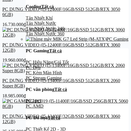
Cooling
Tất cả
PC DỰNG VIDEO (I5-12400F/16GB/SSD 512GB/RTX 3050
6GB)
Tản Nhiệt Khí
Tản Nhiệt Nước
16.730.000
₫
Tản Nhiệt Nước 240
Tản Nhiệt Nước 360
PC Gaming
PC DỰNG VIDEO (I5-12400F/16GB/SSD 512GB/RTX 3060
12GB)
PC Gaming
Tất cả
19.960.000
₫
PC Hiệu Năng/Giá Tốt
PC Đẹp
PC Kèm Màn Hình
PC Stream Gaming
PC DỰNG VIDEO (I5-13400F/16GB/SSD 512GB/RTX 2060
Super 8GB)
PC văn phòng
Tất cả
18.985.000
₫
PC Intel
PC AMD
PC DỰNG VIDEO (I5-13400F/32GB/SSD 500GB/RTX 3060
PC Đồ họa
Tất cả
12GB)
PC Thiết Kế 2D - 3D