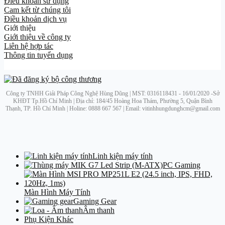
Điều khoản sử dụng
Cam kết từ chúng tôi
Điều khoản dịch vụ
Giới thiệu
Giới thiệu về công ty
Liên hệ hợp tác
Thông tin tuyển dụng
Công ty TNHH Giải Pháp Công Nghệ Hùng Dũng | MST: 0316118431 - 16/01/2020 -Sở
KHĐT Tp.Hồ Chí Minh | Địa chỉ: 184/45 Hoàng Hoa Thám, Phường 5, Quận Bình
Thạnh, TP. Hồ Chí Minh | Holine: 0888 667 567 | Email: vitinhhungdunghcm@gmail.com
Linh kiện máy tính
PC Gaming
Màn Hình Máy Tính
Gaming Gear
Âm thanh
Phụ Kiện Khác