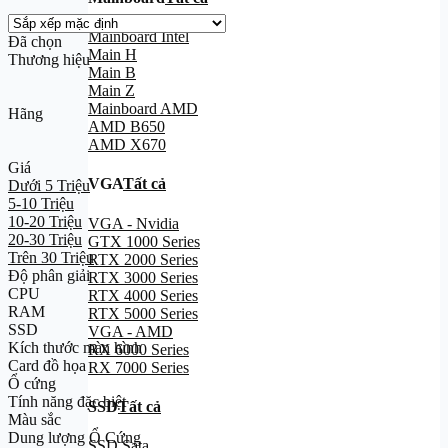
Mainboard Intel
Đã chọn
Main H
Thương hiệu
Main B
Main Z
Mainboard AMD
Hãng
AMD B650
AMD X670
Giá
VGA
Tất cả
Dưới 5 Triệu
5-10 Triệu
10-20 Triệu
VGA - Nvidia
20-30 Triệu
GTX 1000 Series
Trên 30 Triệu
RTX 2000 Series
Độ phân giải
RTX 3000 Series
CPU
RTX 4000 Series
RAM
RTX 5000 Series
SSD
VGA - AMD
Kích thước màn hình
RX 6000 Series
Card đồ họa
RX 7000 Series
Ổ cứng
Tính năng đặc biệt
SSD
Tất cả
Màu sắc
Dung lượng Ổ Cứng
SSD Sata