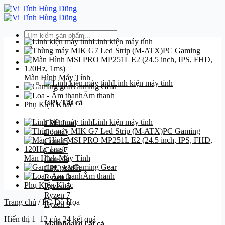
Bỏ
qua
nội
Tìm
dung
Linh kiện máy tính
kiếm:
PC Gaming
Danh mục
Màn Hình Máy Tính
Linh kiện máy tính
Gaming Gear
Âm thanh
CPU
Tất cả
Phụ Kiện Khác
Linh kiện máy tính
CPU Intel
PC Gaming
Core i3
Core i5
Core i7
Màn Hình Máy Tính
Core i9
Gaming Gear
CPU AMD
Âm thanh
Ryzen 3
Phụ Kiện Khác
Ryzen 5
Ryzen 7
Trang chủ
/
PC Đồ Họa
Ryzen 9
Hiển thị 1–12 của 24 kết quả
Mainboard
Tất cả