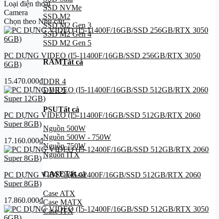
Loại điện thoại
SSD NVMe
Camera
SSD M2
Chọn theo Nhu cầu
SSD M2 Gen 3
SSD M2 Gen 4
SSD M2 Gen 5
PC DỰNG VIDEO (I5-11400F/16GB/SSD 256GB/RTX 3050
RAM
Tất cả
6GB)
15.470.000
₫
DDR 4
DDR 5
PSU
Tất cả
PC DỰNG VIDEO (I5-11400F/16GB/SSD 512GB/RTX 2060
Super 8GB)
Nguồn 500W
Nguồn 500W - 750W
17.160.000
₫
Nguồn 750W
Nguồn ITX
CASE
Tất cả
PC DỰNG VIDEO (I5-12400F/16GB/SSD 512GB/RTX 2060
Super 8GB)
Case ATX
17.860.000
₫
Case MATX
Case ITX