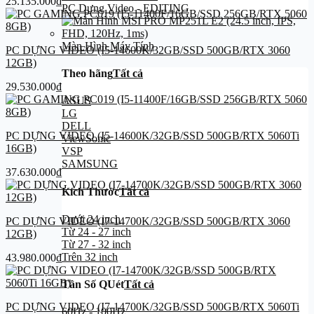
25.135.000
₫
PC Dựng Video - EDITING
Màn Hình Máy Tính
PC DỰNG VIDEO (I5-14600K/32GB/SSD 500GB/RTX 3060
12GB)
Theo hãng
Tất cả
29.530.000
₫
ASUS
LG
DELL
PC DỰNG VIDEO (I5-14600K/32GB/SSD 500GB/RTX 5060Ti
ViewSonic
16GB)
VSP
SAMSUNG
37.630.000
₫
Kích Thước
Tất cả
Dưới 24 inch
PC DỰNG VIDEO (I7-14700K/32GB/SSD 500GB/RTX 3060
Từ 24 - 27 inch
12GB)
Từ 27 - 32 inch
Trên 32 inch
43.980.000
₫
Tần Số QUét
Tất cả
PC DỰNG VIDEO (I7-14700K/32GB/SSD 500GB/RTX 5060Ti
60Hz - 100Hz