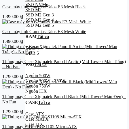
SSD NVMe
Case máy tính Gamdias Talos E3 Mesh Black
SSD M2
SSD M2 Gen 3
1.390.000
₫
SSD M2 Gen 4
SSD M2 Gen 5
Case máy tính Gamdias Talos E3 Mesh White
RAM
Tất cả
1.490.000
₫
DDR 4
DDR 5
Thùng máy Case Xigmatek Pano II Arctic (Mid Tower/ Màu Trắng)
PSU
Tất cả
– No Fan
Nguồn 500W
1.790.000
₫
Nguồn 500W - 750W
Nguồn 750W
Nguồn ITX
Thùng máy Case Xigmatek Pano II Black (Mid Tower/ Màu Đen) –
No Fan
CASE
Tất cả
1.790.000
₫
Case ATX
Case MATX
Case ITX
Thùng máy E-Dra ECS1105 Micro-ATX