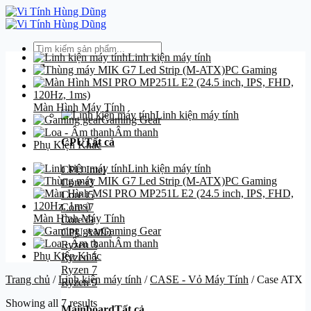
Bỏ
qua
nội
Tìm
dung
Linh kiện máy tính
kiếm:
PC Gaming
Danh mục
Màn Hình Máy Tính
Linh kiện máy tính
Gaming Gear
Âm thanh
CPU
Tất cả
Phụ Kiện Khác
Linh kiện máy tính
CPU Intel
PC Gaming
Core i3
Core i5
Core i7
Màn Hình Máy Tính
Core i9
Gaming Gear
CPU AMD
Âm thanh
Ryzen 3
Phụ Kiện Khác
Ryzen 5
Ryzen 7
Trang chủ
/
Linh kiện máy tính
/
CASE - Vỏ Máy Tính
/
Case ATX
Ryzen 9
Showing all 7 results
Mainboard
Tất cả