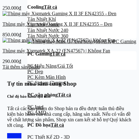
Cooling
Tất cả
250.000
₫
Tản Nhiệt Khí
Thùng máy Xigmatek Gaming X II 3F EN42355 – Đen
Tản Nhiệt Nước
Tản Nhiệt Nước 240
850.000
₫
Tản Nhiệt Nước 360
PC Gaming
Thùng máy Xigmatek XA-22 (EN47567) | Không Fan
PC Gaming
Tất cả
290.000
₫
PC Hiệu Năng/Giá Tốt
Tải thêm sản phẩm
PC Đẹp
PC Kèm Màn Hình
PC Stream Gaming
Tự tin mua sắm cùng Shop
PC văn phòng
Tất cả
Chế độ bảo hành tận tâm
PC Intel
Tất cả các sản phẩm do Shop bán ra đều được tuân thủ điều
PC AMD
kiện bảo hành của nhà cung cấp, hãng sản xuất. Nếu có vấn đề
về chất lượng sản phẩm, Shop xin cam kết sẽ hỗ trợ Quý khách
PC Đồ họa
Tất cả
tới cùng.
Chi tiết
PC Thiết Kế 2D - 3D