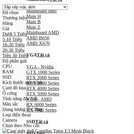
Mainboard Intel
Đã chọn
Main H
Thương hiệu
Main B
Hãng
Main Z
Giá
Mainboard AMD
Dưới 5 Triệu
AMD B650
5-10 Triệu
AMD X670
10-20 Triệu
20-30 Triệu
VGA
Tất cả
Trên 30 Triệu
Độ phân giải
CPU
VGA - Nvidia
RAM
GTX 1000 Series
SSD
RTX 2000 Series
Kích thước màn hình
RTX 3000 Series
Card đồ họa
RTX 4000 Series
Ổ cứng
RTX 5000 Series
Tính năng đặc biệt
VGA - AMD
Màu sắc
RX 6000 Series
Dung lượng Ổ Cứng
RX 7000 Series
Loại điện thoại
Camera
SSD
Tất cả
Chọn theo Nhu cầu
SSD Sata