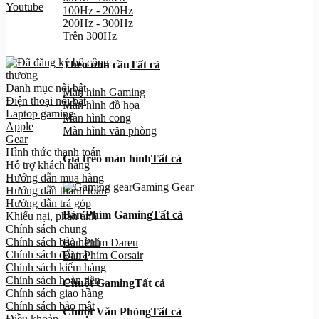
Youtube
100Hz - 200Hz
200Hz - 300Hz
Trên 300Hz
Theo nhu cầu
Tất cả
Danh mục nổi bật
Màn hình Gaming
Điện thoại nổi bật
Màn hình đồ họa
Laptop gaming
Màn hình cong
Apple
Màn hình văn phòng
Gear
Hình thức thanh toán
Giá treo màn hình
Tất cả
Hỗ trợ khách hàng
Hướng dẫn mua hàng
Gaming Gear
Hướng dẫn thanh toán
Hướng dẫn trả góp
Bàn Phím Gaming
Tất cả
Khiếu nại, phản ánh
Chính sách chung
Chính sách bảo hành
Bàn Phím Dareu
Chính sách đổi trả
Bàn Phím Corsair
Chính sách kiểm hàng
Chính sách hoàn tiền
Chuột Gaming
Tất cả
Chính sách giao hàng
Chính sách bảo mật
Chuột Văn Phòng
Tất cả
Điều khoản