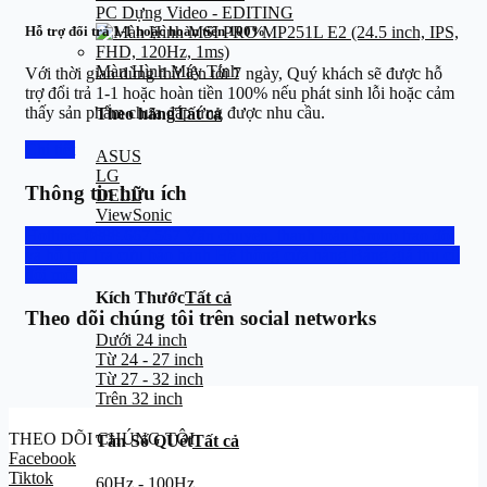
PC Dựng Video - EDITING
Hỗ trợ đổi trả 1-1 hoặc hoàn tiền 100%
Màn Hình Máy Tính
Với thời gian dùng thử lên tới 7 ngày, Quý khách sẽ được hỗ
trợ đổi trả 1-1 hoặc hoàn tiền 100% nếu phát sinh lỗi hoặc cảm
thấy sản phẩm chưa đáp ứng được nhu cầu.
Theo hãng
Tất cả
Chi tiết
ASUS
LG
Thông tin hữu ích
DELL
ViewSonic
VSP
Hotline: 0888.667.567
Vận chuyển, thanh toán
Group trao đổi
SAMSUNG
và hỗ trợ
Tra cứu bảo hành
Hệ thống cửa hàng
Bảng giá thu cũ
đổi mới
Kích Thước
Tất cả
Theo dõi chúng tôi trên social networks
Dưới 24 inch
Từ 24 - 27 inch
Từ 27 - 32 inch
Trên 32 inch
THEO DÕI CHÚNG TÔI
Tần Số QUét
Tất cả
Facebook
Tiktok
60Hz - 100Hz