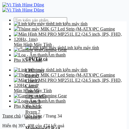
Bỏ
qua
nội
Tìm
dung
Linh kiện máy tính
kiếm:
PC Gaming
Danh mục
Màn Hình Máy Tính
Linh kiện máy tính
Gaming Gear
Âm thanh
CPU
Tất cả
Phụ Kiện Khác
Linh kiện máy tính
CPU Intel
PC Gaming
Core i3
Core i5
Core i7
Màn Hình Máy Tính
Core i9
Gaming Gear
CPU AMD
Âm thanh
Ryzen 3
Phụ Kiện Khác
Ryzen 5
Ryzen 7
Trang chủ
/
Cửa hàng
/
Trang 34
Ryzen 9
Hiển thị 397–408 của 474 kết quả
Mainboard
Tất cả