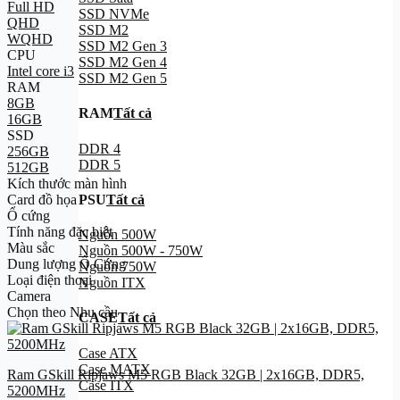
Full HD
SSD NVMe
QHD
SSD M2
WQHD
SSD M2 Gen 3
CPU
SSD M2 Gen 4
Intel core i3
SSD M2 Gen 5
RAM
8GB
RAM
Tất cả
16GB
SSD
DDR 4
256GB
DDR 5
512GB
Kích thước màn hình
PSU
Tất cả
Card đồ họa
Ổ cứng
Tính năng đặc biệt
Nguồn 500W
Màu sắc
Nguồn 500W - 750W
Dung lượng Ổ Cứng
Nguồn 750W
Loại điện thoại
Nguồn ITX
Camera
Chọn theo Nhu cầu
CASE
Tất cả
Case ATX
Case MATX
Ram GSkill Ripjaws M5 RGB Black 32GB | 2x16GB, DDR5,
Case ITX
5200MHz