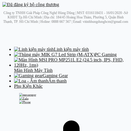
Công ty TNHH Giải Pháp Công Nghệ Hùng Dũng | MST: 0316118431 - 16/01/2020 -Sở
KHĐT Tp.Hồ Chí Minh | Địa chỉ: 184/45 Hoàng Hoa Thám, Phường 5, Quận Bình
Thạnh, TP. Hồ Chí Minh | Holine: 0888 667 567 | Email: vitinhhungdunghcm@gmail.com
Linh kiện máy tính
PC Gaming
Màn Hình Máy Tính
Gaming Gear
Âm thanh
Phụ Kiện Khác