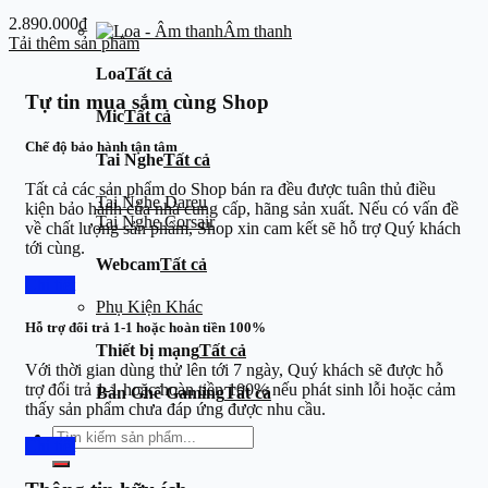
2.890.000
₫
Âm thanh
Tải thêm sản phẩm
Loa
Tất cả
Tự tin mua sắm cùng Shop
Mic
Tất cả
Chế độ bảo hành tận tâm
Tai Nghe
Tất cả
Tất cả các sản phẩm do Shop bán ra đều được tuân thủ điều
Tai Nghe Dareu
kiện bảo hành của nhà cung cấp, hãng sản xuất. Nếu có vấn đề
Tai Nghe Corsair
về chất lượng sản phẩm, Shop xin cam kết sẽ hỗ trợ Quý khách
tới cùng.
Webcam
Tất cả
Chi tiết
Phụ Kiện Khác
Hỗ trợ đổi trả 1-1 hoặc hoàn tiền 100%
Thiết bị mạng
Tất cả
Với thời gian dùng thử lên tới 7 ngày, Quý khách sẽ được hỗ
trợ đổi trả 1-1 hoặc hoàn tiền 100% nếu phát sinh lỗi hoặc cảm
Bàn Ghế Gaming
Tất cả
thấy sản phẩm chưa đáp ứng được nhu cầu.
Tìm
Chi tiết
kiếm: