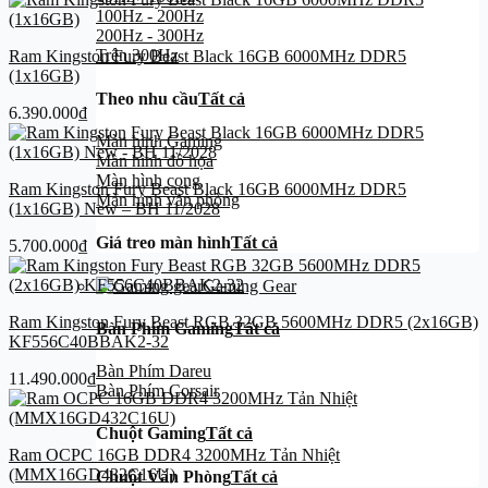
100Hz - 200Hz
200Hz - 300Hz
Trên 300Hz
Ram Kingston Fury Beast Black 16GB 6000MHz DDR5
(1x16GB)
Theo nhu cầu
Tất cả
6.390.000
₫
Màn hình Gaming
Màn hình đồ họa
Màn hình cong
Ram Kingston Fury Beast Black 16GB 6000MHz DDR5
Màn hình văn phòng
(1x16GB) New – BH 11/2028
Giá treo màn hình
Tất cả
5.700.000
₫
Gaming Gear
Ram Kingston Fury Beast RGB 32GB 5600MHz DDR5 (2x16GB)
Bàn Phím Gaming
Tất cả
KF556C40BBAK2-32
Bàn Phím Dareu
11.490.000
₫
Bàn Phím Corsair
Chuột Gaming
Tất cả
Ram OCPC 16GB DDR4 3200MHz Tản Nhiệt
(MMX16GD432C16U)
Chuột Văn Phòng
Tất cả