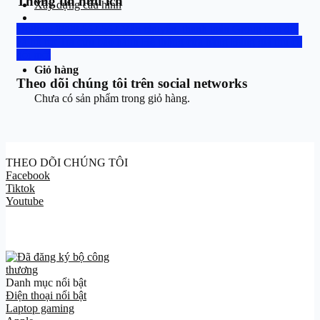
Thông tin hữu ích
Xây dựng cấu hình
Hotline: 0888.667.567
Vận chuyển, thanh toán
Group trao đổi
và hỗ trợ
Tra cứu bảo hành
Hệ thống cửa hàng
Bảng giá thu cũ
Chưa có sản phẩm trong giỏ hàng.
đổi mới
Giỏ hàng
Theo dõi chúng tôi trên social networks
Chưa có sản phẩm trong giỏ hàng.
THEO DÕI CHÚNG TÔI
Facebook
Tiktok
Youtube
Danh mục nổi bật
Điện thoại nổi bật
Laptop gaming