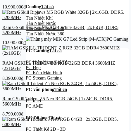
Cooling
Tất cả
10.990.000
₫
Tản Nhiệt Khí
Tản Nhiệt Nước
Ram GSkill Ripjaws M5 RGB White 32GB | 2x16GB, DDR5,
Tản Nhiệt Nước 240
5200MHz
Tản Nhiệt Nước 360
PC Gaming
10.990.000
₫
PC Gaming
Tất cả
PC Hiệu Năng/Giá Tốt
RAM GSKILL TRIDENT Z RGB 32GB DDR4 3600MHZ
PC Đẹp
(2x16GB)
PC Kèm Màn Hình
PC Stream Gaming
8.390.000
₫
PC văn phòng
Tất cả
Ram GSkill Trident Z5 Neo RGB 24GB | 1x24GB, DDR5,
PC Intel
5600MHz
PC AMD
8.790.000
₫
PC Đồ họa
Tất cả
PC Thiết Kế 2D - 3D