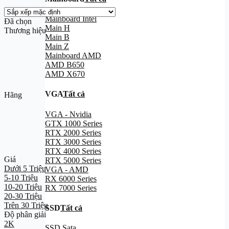
Mainboard Intel
Đã chọn
Main H
Thương hiệu
Main B
Main Z
Mainboard AMD
AMD B650
AMD X670
VGA
Tất cả
Hãng
VGA - Nvidia
GTX 1000 Series
RTX 2000 Series
RTX 3000 Series
RTX 4000 Series
Giá
RTX 5000 Series
Dưới 5 Triệu
VGA - AMD
5-10 Triệu
RX 6000 Series
10-20 Triệu
RX 7000 Series
20-30 Triệu
Trên 30 Triệu
SSD
Tất cả
Độ phân giải
2K
SSD Sata