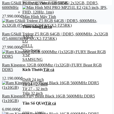
PC Dựng Video - EDITING
Ram GSkill Trident Z5 Neo RGB 64GB | 2x32GB, DDR5,
6000MHz
27.990.000
₫
Màn Hình Máy Tính
Theo hãng
Tất cả
Ram GSkill Trident Z5 RGB 64GB | DDR5, 6000MHz, 2x32GB
ASUS
(F5-6000J3636F32GX2-TZ5RK)
LG
DELL
27.990.000
₫
ViewSonic
VSP
SAMSUNG
Ram Kingston 32GB 6000Mhz (1x32GB) FURY Beast RGB
Kích Thước
Tất cả
DDR5
12.190.000
₫
Dưới 24 inch
Từ 24 - 27 inch
Từ 27 - 32 inch
Trên 32 inch
Ram Kingston Fury Beast Black 16GB 5600MHz DDR5
(1x16GB)
Tần Số QUét
Tất cả
6.090.000
₫
60Hz - 100Hz