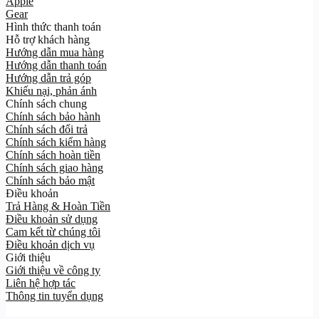
Apple
Gear
Hình thức thanh toán
Hỗ trợ khách hàng
Hướng dẫn mua hàng
Hướng dẫn thanh toán
Hướng dẫn trả góp
Khiếu nại, phản ánh
Chính sách chung
Chính sách bảo hành
Chính sách đổi trả
Chính sách kiểm hàng
Chính sách hoàn tiền
Chính sách giao hàng
Chính sách bảo mật
Điều khoản
Trả Hàng & Hoàn Tiền
Điều khoản sử dụng
Cam kết từ chúng tôi
Điều khoản dịch vụ
Giới thiệu
Giới thiệu về công ty
Liên hệ hợp tác
Thông tin tuyển dụng