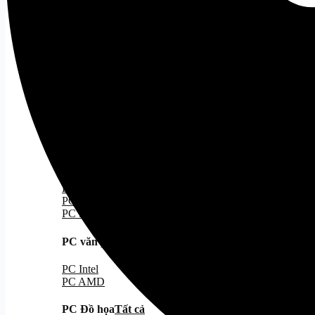
Case MATX
Case ITX
Cooling
Tất cả
Tản Nhiệt Khí
Tản Nhiệt Nước
Tản Nhiệt Nước 240
Tản Nhiệt Nước 360
PC Gaming
PC Gaming
Tất cả
PC Hiệu Năng/Giá Tốt
PC Đẹp
PC Kèm Màn Hình
PC Stream Gaming
PC văn phòng
Tất cả
PC Intel
PC AMD
PC Đồ họa
Tất cả