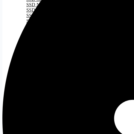
SSD NVMe
SSD M2
SSD M2 Gen 3
SSD M2 Gen 4
SSD M2 Gen 5
RAM
Tất cả
DDR 4
DDR 5
PSU
Tất cả
Nguồn 500W
Nguồn 500W - 750W
Nguồn 750W
Nguồn ITX
CASE
Tất cả
Case ATX