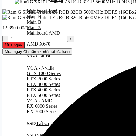
Mainboard Intel
Main H
Main B
Main Z
12.390.000
₫
Mainboard AMD
Ram
AMD B650
G.SKILL
AMD X670
Mua ngay
Trident
Mua ngay
Giao tận nơi, nhận tại cửa hàng
Z5
VGA
Tất cả
RGB
32GB
VGA - Nvidia
5600MHz
GTX 1000 Series
DDR5
RTX 2000 Series
(16GBx2)
RTX 3000 Series
White
RTX 4000 Series
F5-
RTX 5000 Series
5600J4040C16GX2-
VGA - AMD
TZ5RS
RX 6000 Series
số
RX 7000 Series
lượng
SSD
Tất cả
SSD Sata