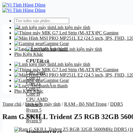
Bỏ
qua
nội
Tìm
dung
kiếm:
Linh kiện máy tính
PC Gaming
Danh mục
Gaming Gear
Âm thanh
Linh kiện máy tính
Phụ Kiện Khác
CPU
Tất cả
Linh kiện máy tính
PC Gaming
CPU Intel
Core i3
Gaming Gear
Core i5
Âm thanh
Core i7
Phụ Kiện Khác
Core i9
CPU AMD
Trang chủ
/
Linh kiện máy tính
/
RAM - Bộ Nhớ Trong
/
DDR5
Ryzen 3
Ryzen 5
Ryzen 7
Ram G.SKILL Trident Z5 RGB 32GB 56
Ryzen 9
Mainboard
Tất cả