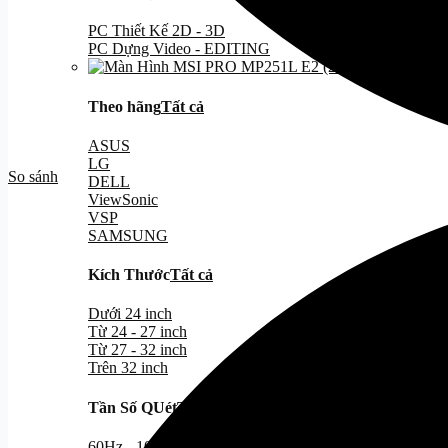
PC Thiết Kế 2D - 3D
PC Dựng Video - EDITING
Theo hãng
Tất cả
ASUS
LG
So sánh
DELL
ViewSonic
VSP
SAMSUNG
Kích Thước
Tất cả
Dưới 24 inch
Từ 24 - 27 inch
Từ 27 - 32 inch
Trên 32 inch
Tần Số QUét
Tất cả
60Hz - 100Hz