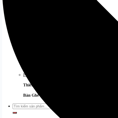
Âm thanh
Loa
Tất cả
Mic
Tất cả
Tai Nghe
Tất cả
Tai Nghe Dareu
Tai Nghe Corsair
Webcam
Tất cả
Phụ Kiện Khác
Thiết bị mạng
Tất cả
Bàn Ghế Gaming
Tất cả
Tìm
kiếm: