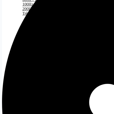
100Hz - 200Hz
200Hz - 300Hz
Trên 300Hz
Theo nhu cầu
Tất cả
Màn hình Gaming
Màn hình đồ họa
Màn hình cong
Màn hình văn phòng
Giá treo màn hình
Tất cả
Gaming Gear
Bàn Phím Gaming
Tất cả
Bàn Phím Dareu
Bàn Phím Corsair
Chuột Gaming
Tất cả
Chuột Văn Phòng
Tất cả