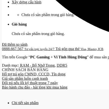
Xây dựng cấu hình
Chưa có sản phẩm trong giỏ hàng.
Giỏ hàng
Chưa có sản phẩm trong giỏ hàng.
Đã thêm so sánh
0888.667.567
Trả góp qua thẻ
Tư vấn trực tuyến 24/7
Visa, Master, JCB
Tìm trên Google “
PC Gaming
+
Vi Tính Hùng Dũng
” để mua sản 
Danh mục:
RAM - Bộ Nhớ Trong
,
DDR5
CHÍNH SÁCH BÁN HÀNG
Hỗ trợ trả góp CMND, CCCD, Tín dụng
Giá sản phẩm luôn cạnh tranh
Đổi trả nếu lỗi kỹ thuật trong 7 ngày
Bảo hành chu đáo - hài lòng khi mua hàng
Chi tiết sản phẩm