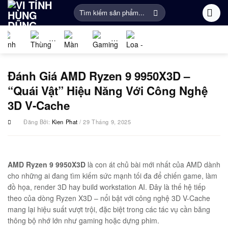
Bỏ
Tìm
qua
kiếm:
nội
dung
Linh
PC
Màn
Gaming
Âm
Phụ
kiện
Gaming
Hình
Gear
thanh
Kiện
Đánh Giá AMD Ryzen 9 9950X3D –
máy
Máy
Khác
tính
“Quái Vật” Hiệu Năng Với Công Nghệ
Tính
3D V-Cache
Đăng Bởi:
Kien Phat
/ 29 Tháng 9, 2025
AMD Ryzen 9 9950X3D
là con át chủ bài mới nhất của AMD dành
cho những ai đang tìm kiếm sức mạnh tối đa để chiến game, làm
đồ họa, render 3D hay build workstation AI. Đây là thế hệ tiếp
theo của dòng Ryzen X3D – nổi bật với công nghệ 3D V-Cache
mang lại hiệu suất vượt trội, đặc biệt trong các tác vụ cần băng
thông bộ nhớ lớn như gaming hoặc dựng phim.