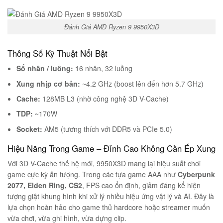
Đánh Giá AMD Ryzen 9 9950X3D
Thông Số Kỹ Thuật Nổi Bật
Số nhân / luồng:
16 nhân, 32 luồng
Xung nhịp cơ bản:
~4.2 GHz (boost lên đến hơn 5.7 GHz)
Cache:
128MB L3 (nhờ công nghệ 3D V-Cache)
TDP:
~170W
Socket:
AM5 (tương thích với DDR5 và PCIe 5.0)
Hiệu Năng Trong Game – Đỉnh Cao Không Cần Ép Xung
Với 3D V-Cache thế hệ mới, 9950X3D mang lại hiệu suất chơi
game cực kỳ ấn tượng. Trong các tựa game AAA như
Cyberpunk
2077, Elden Ring, CS2
, FPS cao ổn định, giảm đáng kể hiện
tượng giật khung hình khi xử lý nhiều hiệu ứng vật lý và AI. Đây là
lựa chọn hoàn hảo cho game thủ hardcore hoặc streamer muốn
vừa chơi, vừa ghi hình, vừa dựng clip.