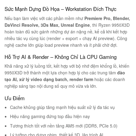
Sức Mạnh Dựng Đồ Họa – Workstation Đích Thực
Nếu bạn làm việc với các phần mềm như
Premiere Pro, Blender,
DaVinci Resolve, 3Ds Max, Unreal Engine
, thì Ryzen 9950X3D
hoàn toàn đủ sức gánh những dự án nặng nề, kể cả khi kết hợp
nhiều tác vụ cùng lúc (render + export + chạy AI preview). Công
nghệ cache lớn giúp load preview nhanh và ít phải chờ đợi.
Hỗ Trợ AI & Render – Không Chỉ Là CPU Gaming
Khả năng xử lý luồng tốt, kết hợp với bộ nhớ đệm khổng lồ, khiến
9950X3D trở thành một lựa chọn hợp lý cho các trung tâm
đào
tạo AI, xử lý video dạng batch, render farm
hoặc các doanh
nghiệp sáng tạo nội dung số quy mô vừa và lớn.
Ưu Điểm
Cache khủng giúp tăng mạnh hiệu suất xử lý đa tác vụ
Hiệu năng gaming đứng top đầu hiện nay
Tương thích tốt với nền tảng AM5 mới (DDR5, PCIe 5.0)
Lý tưởng cho dựng phim, thiết kế 3D, lập trình AI