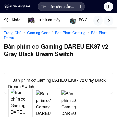
Bỏ
Tìm
qua
kiếm:
nội
ụ Kiện Khác
Linh kiện máy
PC Gaming
dung
tính
Tín
/
/
/
Trang Chủ
Gaming Gear
Bàn Phím Gaming
Bàn Phím
Dareu
Bàn phím cơ Gaming DAREU EK87 v2
Gray Black Dream Switch