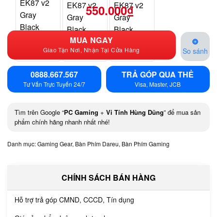
550.000
₫
MUA NGAY
Giao Tận Nơi, Nhận Tại Cửa Hàng
So sánh
0888.667.567
TRẢ GÓP QUA THẺ
Tư Vấn Trực Tuyến 24/7
Visa, Master, JCB
Tìm trên Google “
PC Gaming
+
Vi Tính Hùng Dũng
” để mua sản
phẩm chính hãng nhanh nhất nhé!
Danh mục:
Gaming Gear
,
Bàn Phím Dareu
,
Bàn Phím Gaming
CHÍNH SÁCH BÁN HÀNG
Hỗ trợ trả góp CMND, CCCD, Tín dụng