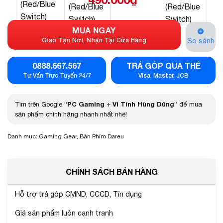
MUA NGAY
Giao Tận Nơi, Nhận Tại Cửa Hàng
So sánh
0888.667.567
TRẢ GÓP QUA THẺ
Tư Vấn Trực Tuyến 24/7
Visa, Master, JCB
PC Gaming
Vi Tính Hùng Dũng
Tìm trên Google “
+
” để mua
sản phẩm chính hãng nhanh nhất nhé!
Danh mục:
Gaming Gear
,
Bàn Phím Dareu
CHÍNH SÁCH BÁN HÀNG
Hỗ trợ trả góp CMND, CCCD, Tín dụng
Giá sản phẩm luôn cạnh tranh