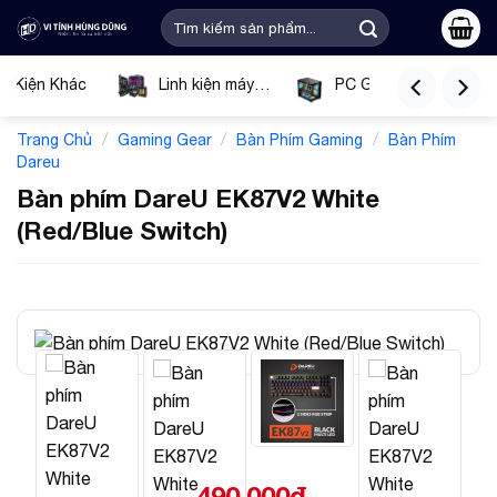
Bỏ
Tìm
qua
kiếm:
nội
ụ Kiện Khác
Linh kiện máy
PC Gaming
dung
tính
Tín
/
/
/
Trang Chủ
Gaming Gear
Bàn Phím Gaming
Bàn Phím
Dareu
Bàn phím DareU EK87V2 White
(Red/Blue Switch)
490.000
₫