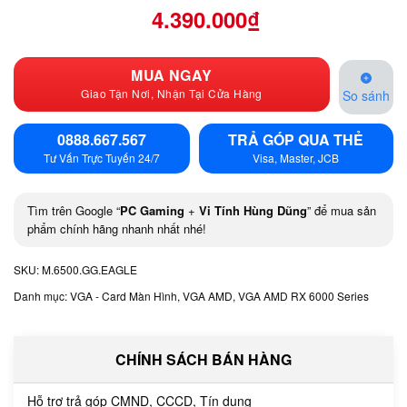
4.390.000
₫
MUA NGAY
Giao Tận Nơi, Nhận Tại Cửa Hàng
So sánh
0888.667.567
TRẢ GÓP QUA THẺ
Tư Vấn Trực Tuyến 24/7
Visa, Master, JCB
Tìm trên Google “
PC Gaming
+
Vi Tính Hùng Dũng
” để mua sản
phẩm chính hãng nhanh nhất nhé!
SKU:
M.6500.GG.EAGLE
Danh mục:
VGA - Card Màn Hình
,
VGA AMD
,
VGA AMD RX 6000 Series
CHÍNH SÁCH BÁN HÀNG
Hỗ trợ trả góp CMND, CCCD, Tín dụng