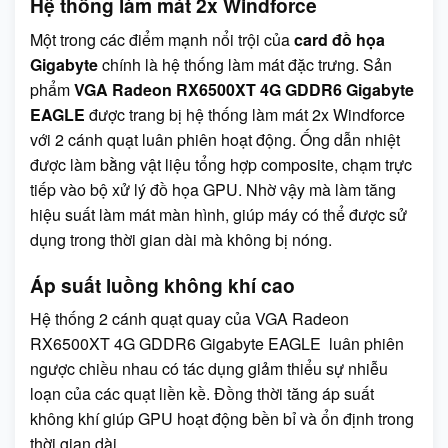
Hệ thống làm mát 2x Windforce
Một trong các điểm mạnh nổi trội của
card đồ họa
Gigabyte
chính là hệ thống làm mát đặc trưng. Sản
phẩm
VGA Radeon RX6500XT 4G GDDR6 Gigabyte
EAGLE
được trang bị hệ thống làm mát 2x Windforce
với 2 cánh quạt luân phiên hoạt động. Ống dẫn nhiệt
được làm bằng vật liệu tổng hợp composite, chạm trực
tiếp vào bộ xử lý đồ họa GPU. Nhờ vậy mà làm tăng
hiệu suất làm mát màn hình, giúp máy có thể được sử
dụng trong thời gian dài mà không bị nóng.
Áp suất luồng không khí cao
Hệ thống 2 cánh quạt quay của VGA Radeon
RX6500XT 4G GDDR6 Gigabyte EAGLE luân phiên
ngược chiều nhau có tác dụng giảm thiểu sự nhiễu
loạn của các quạt liền kề. Đồng thời tăng áp suất
không khí giúp GPU hoạt động bền bỉ và ổn định trong
thời gian dài.