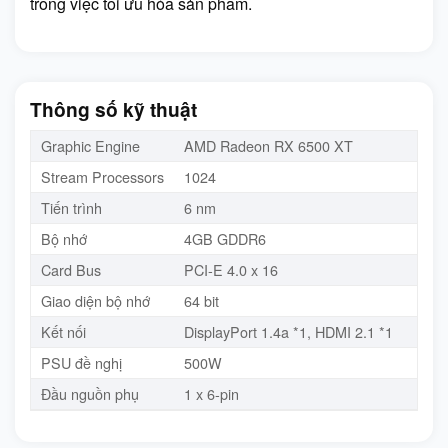
trong việc tối ưu hóa sản phẩm.
Thông số kỹ thuật
Graphic Engine
AMD Radeon RX 6500 XT
Stream Processors
1024
Tiến trình
6 nm
Bộ nhớ
4GB GDDR6
Card Bus
PCI-E 4.0 x 16
Giao diện bộ nhớ
64 bit
Kết nối
DisplayPort 1.4a *1, HDMI 2.1 *1
PSU đề nghị
500W
Đầu nguồn phụ
1 x 6-pin