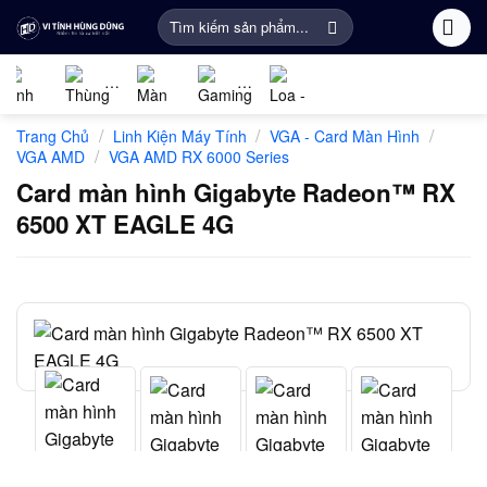
Bỏ
Tìm
qua
kiếm:
nội
dung
Linh
PC
Màn
Gaming
Âm
Phụ
/
/
/
Trang Chủ
Linh Kiện Máy Tính
VGA - Card Màn Hình
kiện
Gaming
Hình
Gear
thanh
Kiện
/
VGA AMD
VGA AMD RX 6000 Series
máy
Máy
Khác
Card màn hình Gigabyte Radeon™ RX
tính
Tính
6500 XT EAGLE 4G