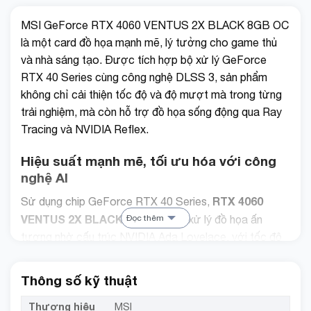
MSI GeForce RTX 4060 VENTUS 2X BLACK 8GB OC
là một card đồ họa mạnh mẽ, lý tưởng cho game thủ
và nhà sáng tạo. Được tích hợp bộ xử lý GeForce
RTX 40 Series cùng công nghệ DLSS 3, sản phẩm
không chỉ cải thiện tốc độ và độ mượt mà trong từng
trải nghiệm, mà còn hỗ trợ đồ họa sống động qua Ray
Tracing và NVIDIA Reflex.
Hiệu suất mạnh mẽ, tối ưu hóa với công
nghệ AI
RTX 4060
Sử dụng chip GeForce RTX 40 Series,
VENTUS 2X BLACK
có khả năng xử lý đồ họa ấn
Đọc thêm
tượng nhờ cấu trúc NVIDIA Ada Lovelace, với tốc độ
xung nhịp lên tới 2505 MHz. Khả năng hỗ trợ độ phân
giải 4K và thậm chí là 8K cùng công nghệ Variable
Thông số kỹ thuật
Refresh Rate, sản phẩm mang đến trải nghiệm hình ảnh
cực kỳ sắc nét và sống động.
Thương hiệu
MSI