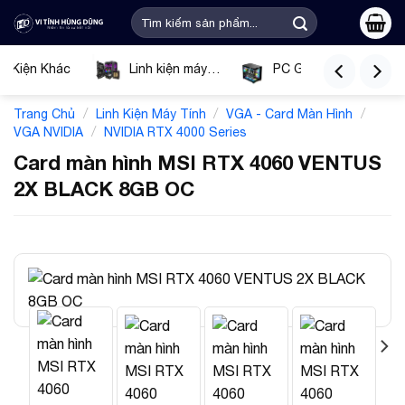
Bỏ
Tìm
qua
kiếm:
nội
ụ Kiện Khác
Linh kiện máy
PC Gaming
dung
tính
Tín
/
/
/
Trang Chủ
Linh Kiện Máy Tính
VGA - Card Màn Hình
/
VGA NVIDIA
NVIDIA RTX 4000 Series
Card màn hình MSI RTX 4060 VENTUS
2X BLACK 8GB OC