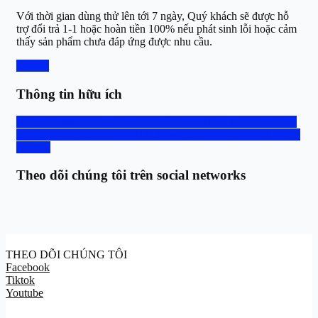
Với thời gian dùng thử lên tới 7 ngày, Quý khách sẽ được hỗ
trợ đổi trả 1-1 hoặc hoàn tiền 100% nếu phát sinh lỗi hoặc cảm
thấy sản phẩm chưa đáp ứng được nhu cầu.
Chi tiết
Thông tin hữu ích
Hotline: 0888.667.567
Vận chuyển, thanh toán
Group trao đổi
và hỗ trợ
Tra cứu bảo hành
Hệ thống cửa hàng
Bảng giá thu cũ
đổi mới
Theo dõi chúng tôi trên social networks
THEO DÕI CHÚNG TÔI
Facebook
Tiktok
Youtube