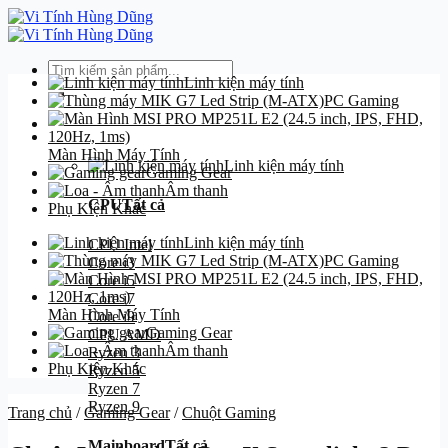
Bỏ
qua
nội
Tìm
dung
Linh kiện máy tính
kiếm:
PC Gaming
Danh mục
Màn Hình Máy Tính
Linh kiện máy tính
Gaming Gear
Âm thanh
CPU
Tất cả
Phụ Kiện Khác
Linh kiện máy tính
CPU Intel
PC Gaming
Core i3
Core i5
Core i7
Màn Hình Máy Tính
Core i9
Gaming Gear
CPU AMD
Âm thanh
Ryzen 3
Phụ Kiện Khác
Ryzen 5
Ryzen 7
Ryzen 9
Trang chủ
/
Gaming Gear
/
Chuột Gaming
Mainboard
Tất cả