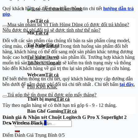
Quý khách hàng có thể tham khảo thông tin chi tiết
hướng dẫn trả
Âm thanh
góp
.
Loa
Tất cả
Mua sản phẩm tại Vi Tính Hùng Dũng có được đổi trả không?
Nếu được thì phí đổi trả sẽ được tính như thế nào?
Mic
Tất cả
Đối với các sản phẩm của chúng tôi bán ra sản phẩm cùng model,
Tai Nghe
Tất cả
cùng màu, cùng dung lượng. Trong tình huống sản phẩm đổi hết
hàng, khách hàng có thể đổi sang một sản phẩm khác tương đương
Tai Nghe Dareu
hoặc cao hơn về giá trị so với sản phẩm lỗi. Trường hợp khách hàng
Tai Nghe Corsair
muốn trả sản phẩm: Chúng tôi sẽ kiểm tra tình trạng máy và thông
báo đến Khách hàng về giá trị thu lại sản phẩm ngay tại cửa hàng.
Webcam
Tất cả
Để biết thêm thông tin chi tiết, quý khách hàng truy cập đường dẫn
bên dưới để nắm được phí đổi trả chi tiết nhất . Chi tiết bấm
tại đây
.
Phụ Kiện Khác
Trả góp thẻ tín dụng thì được góp mấy tháng?
Thiết bị mạng
Tất cả
Tùy theo ngân hàng sẽ có thời hạn trả góp 6 - 9 - 12 tháng.
Bàn Ghế Gaming
Tất cả
Đánh giá & Nhận xét Chuột Logitech G Pro X Superlight 2
Tìm
Dex Wireless Black
0
kiếm:
Điểm Đánh Giá Trung Bình
0/5