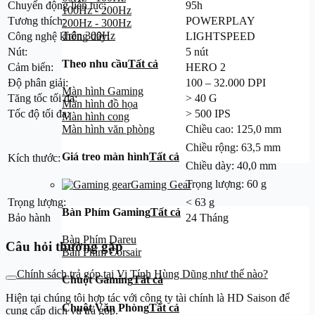
Chuyển động liên tục:
95h
100Hz - 200Hz
Tương thích:
POWERPLAY
200Hz - 300Hz
Trên 300Hz
Công nghệ không dây:
LIGHTSPEED
Nút:
5 nút
Theo nhu cầu
Tất cả
Cảm biến:
HERO 2
Độ phân giải:
100 – 32.000 DPI
Màn hình Gaming
Tăng tốc tối đa:
> 40 G
Màn hình đồ họa
Tốc độ tối đa:
> 500 IPS
Màn hình cong
Chiều cao: 125,0 mm
Màn hình văn phòng
Chiều rộng: 63,5 mm
Giá treo màn hình
Tất cả
Kích thước:
Chiều dày: 40,0 mm
Trọng lượng: 60 g
Gaming Gear
Trọng lượng:
< 63 g
Bàn Phím Gaming
Tất cả
Bảo hành
24 Tháng
Bàn Phím Dareu
Câu hỏi thường gặp
Bàn Phím Corsair
Chính sách trả góp tại Vi Tính Hùng Dũng như thế nào?
Chuột Gaming
Tất cả
Hiện tại chúng tôi hợp tác với công ty tài chính là HD Saison để
Chuột Văn Phòng
Tất cả
cung cấp dịch vụ trả góp.