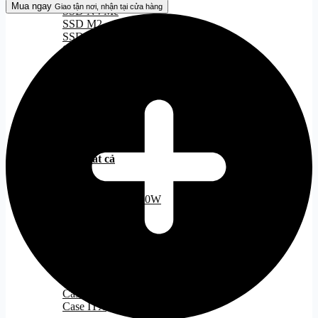
Mua ngay
Giao tận nơi, nhận tại cửa hàng
SSD NVMe
Pro
SSD M2
X
SSD M2 Gen 3
Superlight
SSD M2 Gen 4
2
SSD M2 Gen 5
Dex
Wireless
Black
RAM
Tất cả
số
lượng
DDR 4
DDR 5
PSU
Tất cả
Nguồn 500W
Nguồn 500W - 750W
Nguồn 750W
Nguồn ITX
CASE
Tất cả
Case ATX
Case MATX
Case ITX