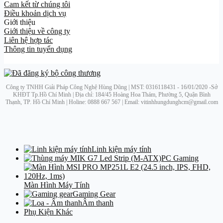
Cam kết từ chúng tôi
Điều khoản dịch vụ
Giới thiệu
Giới thiệu về công ty
Liên hệ hợp tác
Thông tin tuyển dụng
Công ty TNHH Giải Pháp Công Nghệ Hùng Dũng | MST: 0316118431 - 16/01/2020 -Sở
KHĐT Tp.Hồ Chí Minh | Địa chỉ: 184/45 Hoàng Hoa Thám, Phường 5, Quận Bình
Thạnh, TP. Hồ Chí Minh | Holine: 0888 667 567 | Email: vitinhhungdunghcm@gmail.com
Linh kiện máy tính
PC Gaming
Màn Hình Máy Tính
Gaming Gear
Âm thanh
Phụ Kiện Khác