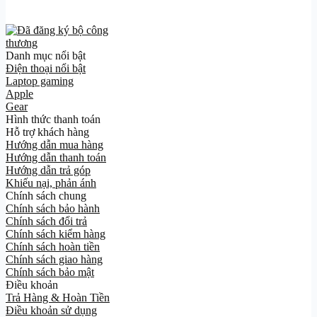
Danh mục nổi bật
Điện thoại nổi bật
Laptop gaming
Apple
Gear
Hình thức thanh toán
Hỗ trợ khách hàng
Hướng dẫn mua hàng
Hướng dẫn thanh toán
Hướng dẫn trả góp
Khiếu nại, phản ánh
Chính sách chung
Chính sách bảo hành
Chính sách đổi trả
Chính sách kiểm hàng
Chính sách hoàn tiền
Chính sách giao hàng
Chính sách bảo mật
Điều khoản
Trả Hàng & Hoàn Tiền
Điều khoản sử dụng