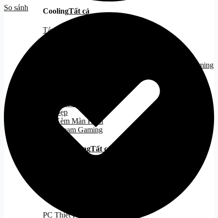
So sánh
Cooling
Tất cả
Tản Nhiệt Khí
Tản Nhiệt Nước
Tản Nhiệt Nước 240
Tản Nhiệt Nước 360
PC Gaming
PC Gaming
Tất cả
PC Hiệu Năng/Giá Tốt
PC Đẹp
PC Kèm Màn Hình
PC Stream Gaming
PC văn phòng
Tất cả
PC Intel
PC AMD
PC Đồ họa
Tất cả
PC Thiết Kế 2D - 3D