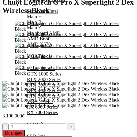
Chuột Logitech G Pro X Superlight 2 Dex
Wireless Black
Mainboard Intel
Main H
Main B
Main Z
Mainboard AMD
AMD B650
AMD X670
VGA
Tất cả
VGA - Nvidia
GTX 1000 Series
RTX 2000 Series
RTX 3000 Series
RTX 4000 Series
RTX 5000 Series
VGA - AMD
RX 6000 Series
RX 7000 Series
3.190.000
₫
SSD
Tất cả
Chuột
Logitech
Mua ngay
SSD Sata
G