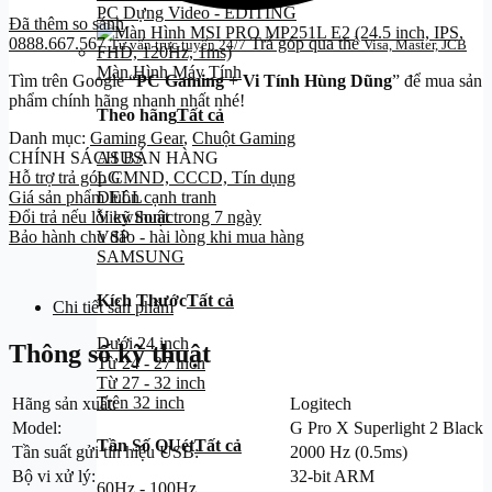
PC Dựng Video - EDITING
Đã thêm so sánh
0888.667.567
Trả góp qua thẻ
Tư vấn trực tuyến 24/7
Visa, Master, JCB
Màn Hình Máy Tính
Tìm trên Google “
PC Gaming
+
Vi Tính Hùng Dũng
” để mua sản
phẩm chính hãng nhanh nhất nhé!
Theo hãng
Tất cả
Danh mục:
Gaming Gear
,
Chuột Gaming
CHÍNH SÁCH BÁN HÀNG
ASUS
Hỗ trợ trả góp CMND, CCCD, Tín dụng
LG
Giá sản phẩm luôn cạnh tranh
DELL
Đổi trả nếu lỗi kỹ thuật trong 7 ngày
ViewSonic
Bảo hành chu đáo - hài lòng khi mua hàng
VSP
SAMSUNG
Kích Thước
Tất cả
Chi tiết sản phẩm
Dưới 24 inch
Thông số kỹ thuật
Từ 24 - 27 inch
Từ 27 - 32 inch
Trên 32 inch
Hãng sản xuất:
Logitech
Model:
G Pro X Superlight 2 Black
Tần Số QUét
Tất cả
Tần suất gửi tín hiệu USB:
2000 Hz (0.5ms)
Bộ vi xử lý:
32-bit ARM
60Hz - 100Hz