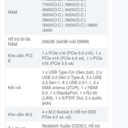
/7000(O.C.) /6800(O.C.)
/6600(O.C.) /6400(O.C.)
RAM
/6200(O.C.) /6000(O.C.)
/5800(O.C.) /5600(O.C.)
/5400(O.C.) /5200(O.C.) /4800
/4000
Hỗ trợ tối đa
256GB (64GB mỗi DIMM)
RAM
1 x PCIe x16 (PCIe 5.0 x16), 1 x
Khe cắm PCI-
PCIe x16 (PCIe 4.0 x4), 1 x PCIe
E
x16 (PCIe 3.0 x4)
1 x USB Type-C® (Gen 2x2), 2 x
USB 3.2 Gen 2 Type-A, 5 x USB
3.2 Gen 1, 8 x USB 2.0/1.1, 2 x
Kết nối
SMA antena (2T2R), 1 x HDMI
2.0, 1 x DisplayPort, 1 x RJ-45
(LAN), 1 x S/PDIF Out, 2 x audio
jacks
4 x M.2 Socket 3 (Hỗ trợ SSD
Khe cắm M.2
PCIe 4.0 x4, x2)
Realtek® Audio CODEC, Hỗ trợ