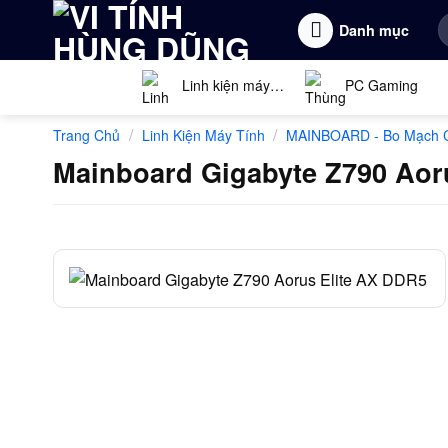
Bỏ
T
Danh mục
qua
k
nội
dung
Linh kiện máy
PC Gaming
tính
/
/
Trang Chủ
Linh Kiện Máy Tính
MAINBOARD - Bo Mạch 
Mainboard Gigabyte Z790 Aor