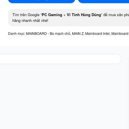
Tìm trên Google “
PC Gaming
+
Vi Tính Hùng Dũng
” để mua sản ph
hãng nhanh nhất nhé!
Danh mục:
MAINBOARD - Bo mạch chủ
,
MAIN Z
,
Mainboard Intel
,
Mainboard