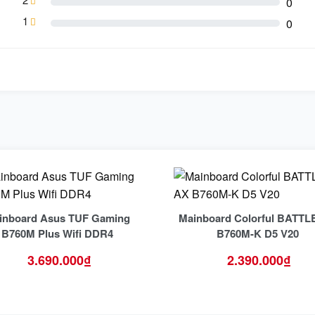
0
1
0
inboard Asus TUF Gaming
Mainboard Colorful BATTL
B760M Plus Wifi DDR4
B760M-K D5 V20
3.690.000
₫
2.390.000
₫