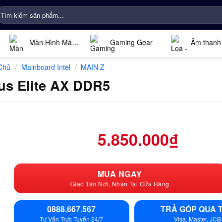
ìm
iếm:
Màn Hình Máy
Gaming Gear
Âm thanh
Tính
/
/
Chủ
Mainboard Intel
MAIN Z
us Elite AX DDR5
5.850.000
₫
MUA NGAY
Giao Tận Nơi, Nhận Tại Cửa Hàng
0888.667.567
TRẢ GÓP QUA 
Tư Vấn Trực Tuyến 24/7
Visa, Master, JCB