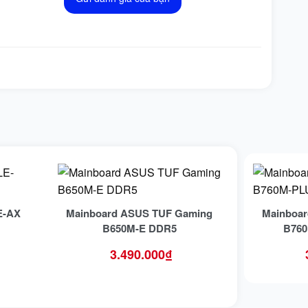
E-AX
Mainboard ASUS TUF Gaming
Mainboa
B650M-E DDR5
B760
3.490.000
₫