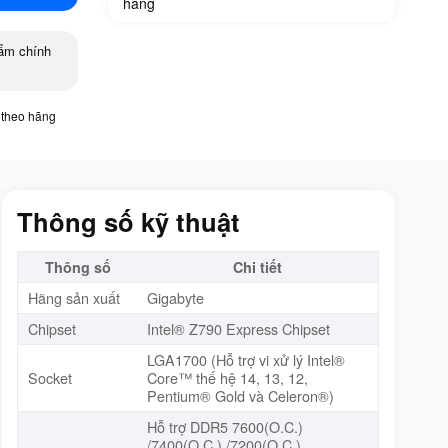
hàng
ẩm chính
 theo hãng
Thông số kỹ thuật
Thông số
Chi tiết
Hãng sản xuất
Gigabyte
Chipset
Intel® Z790 Express Chipset
LGA1700 (Hỗ trợ vi xử lý Intel®
Socket
Core™ thế hệ 14, 13, 12,
Pentium® Gold và Celeron®)
Hỗ trợ DDR5 7600(O.C.)
/7400(O.C.) /7200(O.C.)