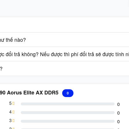
hư thế nào?
 đổi trả không? Nếu được thì phí đổi trả sẽ được tính 
g?
790 Aorus Elite AX DDR5
0
5
0
4
0
3
0
2