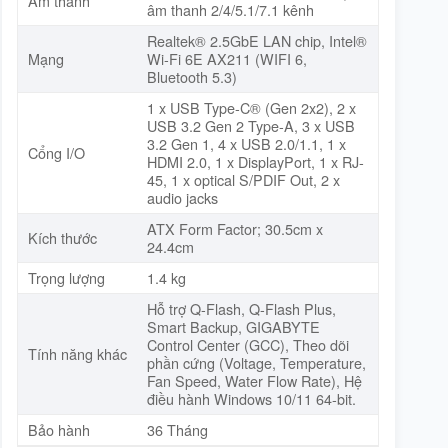
Âm thanh
âm thanh 2/4/5.1/7.1 kênh
Realtek® 2.5GbE LAN chip, Intel®
Mạng
Wi-Fi 6E AX211 (WIFI 6,
Bluetooth 5.3)
1 x USB Type-C® (Gen 2x2), 2 x
USB 3.2 Gen 2 Type-A, 3 x USB
3.2 Gen 1, 4 x USB 2.0/1.1, 1 x
Cổng I/O
HDMI 2.0, 1 x DisplayPort, 1 x RJ-
45, 1 x optical S/PDIF Out, 2 x
audio jacks
ATX Form Factor; 30.5cm x
Kích thước
24.4cm
Trọng lượng
1.4 kg
Hỗ trợ Q-Flash, Q-Flash Plus,
Smart Backup, GIGABYTE
Control Center (GCC), Theo dõi
Tính năng khác
phần cứng (Voltage, Temperature,
Fan Speed, Water Flow Rate), Hệ
điều hành Windows 10/11 64-bit.
Bảo hành
36 Tháng