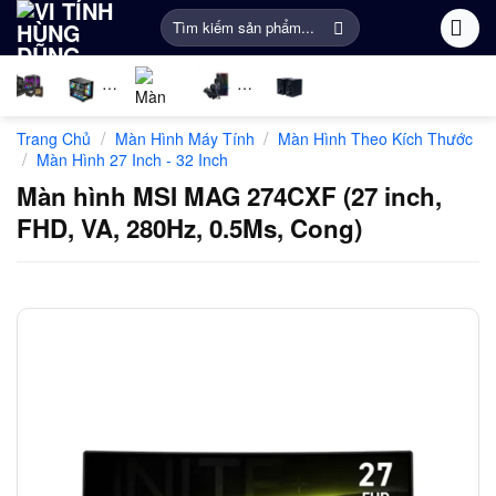
Bỏ
Tìm
qua
kiếm:
nội
dung
Linh
PC
Màn
Gaming
Âm
Phụ
/
/
Trang Chủ
Màn Hình Máy Tính
Màn Hình Theo Kích Thước
kiện
Gaming
Hình
Gear
thanh
Kiện
/
Màn Hình 27 Inch - 32 Inch
máy
Máy
Khác
Màn hình MSI MAG 274CXF (27 inch,
tính
Tính
FHD, VA, 280Hz, 0.5Ms, Cong)