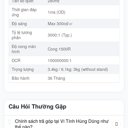
Tần số quét
280Hz
Thời gian đáp
1ms (OD)
ứng
Độ sáng
Max 300cd/㎡
Tỷ lệ tương
3000:1 (Typ.)
phản
Độ cong màn
Cong 1500R
hình
DCR
100000000:1
Trọng lượng
3.4kg / 6.1kg; 3kg (without stand)
Bảo hành
36 Tháng
Câu Hỏi Thường Gặp
Chính sách trả góp tại Vi Tính Hùng Dũng như
thế nào?