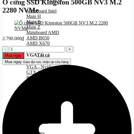
Ổ cứng SSD Kingston 500GB NV3 M.2
2280 NVMe
Mainboard Intel
Main H
Main B
Main Z
Mainboard AMD
AMD B650
2.790.000
₫
AMD X670
Ổ
cứng
VGA
Tất cả
Mua ngay
SSD
Mua ngay
Giao tận nơi, nhận tại cửa hàng
Kingston
VGA - Nvidia
500GB
GTX 1000 Series
NV3
RTX 2000 Series
M.2
RTX 3000 Series
2280
RTX 4000 Series
NVMe
RTX 5000 Series
số
VGA - AMD
lượng
RX 6000 Series
RX 7000 Series
SSD
Tất cả
SSD Sata