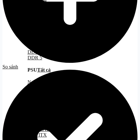
SSD NVMe
SSD M2
SSD M2 Gen 3
SSD M2 Gen 4
SSD M2 Gen 5
RAM
Tất cả
DDR 4
DDR 5
So sánh
PSU
Tất cả
Nguồn 500W
Nguồn 500W - 750W
Nguồn 750W
Nguồn ITX
CASE
Tất cả
Case ATX
Case MATX
Case ITX