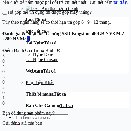
bên dưới để nắm được phí đổi trả chi tiết nhất . Chi tiết bấm
tại đây
.
Âm thanh
Trả góp thẻ tín dụng thì được góp mấy tháng?
Loa
Tất cả
Tùy theo ngân hàng sẽ có thời hạn trả góp 6 - 9 - 12 tháng.
Mic
Tất cả
Đánh giá & Nhận xét Ổ cứng SSD Kingston 500GB NV3 M.2
2280 NVMe
0
Tai Nghe
Tất cả
Điểm Đánh Giá Trung Bình
0/5
Tai Nghe Dareu
5
Tai Nghe Corsair
0
4
Webcam
Tất cả
0
3
0
Phụ Kiện Khác
2
0
Thiết bị mạng
Tất cả
1
0
Bàn Ghế Gaming
Tất cả
Bạn đã dùng sản phẩm này?
Tìm
kiếm:
Gửi đánh giá của bạn