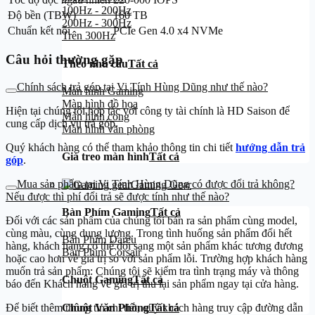
100Hz - 200Hz
Độ bền (TBW)
160 TB
200Hz - 300Hz
Chuẩn kết nối
PCIe Gen 4.0 x4 NVMe
Trên 300Hz
Câu hỏi thường gặp
Theo nhu cầu
Tất cả
Chính sách trả góp tại Vi Tính Hùng Dũng như thế nào?
Màn hình Gaming
Màn hình đồ họa
Hiện tại chúng tôi hợp tác với công ty tài chính là HD Saison để
Màn hình cong
cung cấp dịch vụ trả góp.
Màn hình văn phòng
Quý khách hàng có thể tham khảo thông tin chi tiết
hướng dẫn trả
Giá treo màn hình
Tất cả
góp
.
Mua sản phẩm tại Vi Tính Hùng Dũng có được đổi trả không?
Gaming Gear
Nếu được thì phí đổi trả sẽ được tính như thế nào?
Bàn Phím Gaming
Tất cả
Đối với các sản phẩm của chúng tôi bán ra sản phẩm cùng model,
cùng màu, cùng dung lượng. Trong tình huống sản phẩm đổi hết
Bàn Phím Dareu
hàng, khách hàng có thể đổi sang một sản phẩm khác tương đương
Bàn Phím Corsair
hoặc cao hơn về giá trị so với sản phẩm lỗi. Trường hợp khách hàng
muốn trả sản phẩm: Chúng tôi sẽ kiểm tra tình trạng máy và thông
Chuột Gaming
Tất cả
báo đến Khách hàng về giá trị thu lại sản phẩm ngay tại cửa hàng.
Chuột Văn Phòng
Tất cả
Để biết thêm thông tin chi tiết, quý khách hàng truy cập đường dẫn