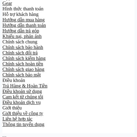
Gear
Hình thức thanh toán
Hỗ trợ khách hàng
Hướng dẫn mua hàng
Hướng dẫn thanh toán
Hướng dẫn trả góp
Khiếu nại, phản ánh
Chính sách chung
Chính sách bảo hành
Chính sách đổi trả
Chính sách kiểm hàng
Chính sách hoàn tiền
Chính sách giao hàng
Chính sách bảo mật
Điều khoản
Trả Hàng & Hoàn Tiền
Điều khoản sử dụng
Cam kết từ chúng tôi
Điều khoản dịch vụ
Giới thiệu
Giới thiệu về công ty
Liên hệ hợp tác
Thông tin tuyển dụng