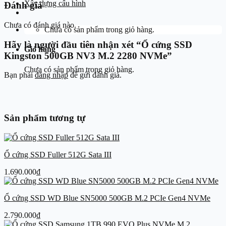
Xây dựng cấu hình
Đánh giá
Chưa có đánh giá nào.
Chưa có sản phẩm trong giỏ hàng.
Hãy là người đầu tiên nhận xét “Ổ cứng SSD
Giỏ hàng
Kingston 500GB NV3 M.2 2280 NVMe”
Chưa có sản phẩm trong giỏ hàng.
Bạn phải
đăng nhập
để gửi đánh giá.
Sản phẩm tương tự
Ổ cứng SSD Fuller 512G Sata III
1.690.000
₫
Ổ cứng SSD WD Blue SN5000 500GB M.2 PCIe Gen4 NVMe
2.790.000
₫