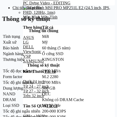
PC Dựng Video - EDITING
Chi tiết sản phẩm
Màn Hình Máy Tính
Thông số kỹ thuật
Theo hãng
Tất cả
Thông tin chung
Tình trạng
Mới
ASUS
Xuất xứ
Mỹ
LG
DELL
Bảo hành
60 tháng (5 năm)
ViewSonic
Ngành hàng
Ổ cứng SSD
VSP
Thương hiệu
KINGSTON
SAMSUNG
Thông số kỹ thuật
Tốc độ đọc tuần tự
2100 MB/s
Kích Thước
Tất cả
Form factor
M.2 2280
Dưới 24 inch
Tốc độ ghi tuần tự
1700 MB/s
Từ 24 - 27 inch
Dung lượng
500 GB
Từ 27 - 32 inch
NAND
QLC
Trên 32 inch
DRAM
Không có DRAM Cache
Loại SSD
M2 NVMe
Tần Số QUét
Tất cả
Tốc độ ghi ngẫu nhiên
200-000 IOPS
60Hz - 100Hz
Tốc độ đọc ngẫu nhiên
220-000 IOPS