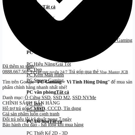
Cooling
Tất cả
Tản Nhiệt Khí
Tản Nhiệt Nước
Tản Nhiệt Nước 240
Tản Nhiệt Nước 360
PC Gaming
PC Gaming
Tất cả
PC Hiệu Năng/Giá Tốt
Đã thêm so sánh
PC Đẹp
0888.667.567
Trả góp qua thẻ
Tư vấn trực tuyến 24/7
Visa, Master, JCB
PC Kèm Màn Hình
PC Stream Gaming
Tìm trên Google “
PC Gaming
+
Vi Tính Hùng Dũng
” để mua sản
phẩm chính hãng nhanh nhất nhé!
PC văn phòng
Tất cả
Danh mục:
Ổ Cứng SSD
,
SSD M2
,
SSD NVMe
CHÍNH SÁCH BÁN HÀNG
PC Intel
Hỗ trợ trả góp CMND, CCCD, Tín dụng
PC AMD
Giá sản phẩm luôn cạnh tranh
Đổi trả nếu lỗi kỹ thuật trong 7 ngày
PC Đồ họa
Tất cả
Bảo hành chu đáo - hài lòng khi mua hàng
PC Thiết Kế 2D - 3D