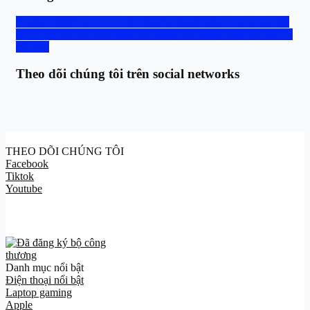
Hotline: 0888.667.567
Vận chuyển, thanh toán
Group trao đổi
và hỗ trợ
Tra cứu bảo hành
Hệ thống cửa hàng
Bảng giá thu cũ
đổi mới
Theo dõi chúng tôi trên social networks
THEO DÕI CHÚNG TÔI
Facebook
Tiktok
Youtube
Danh mục nổi bật
Điện thoại nổi bật
Laptop gaming
Apple