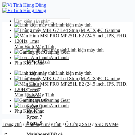
Bỏ
qua
nội
Tìm
dung
Linh kiện máy tính
kiếm:
PC Gaming
Danh mục
Màn Hình Máy Tính
Linh kiện máy tính
Gaming Gear
Âm thanh
CPU
Tất cả
Phụ Kiện Khác
Linh kiện máy tính
CPU Intel
PC Gaming
Core i3
Core i5
Core i7
Màn Hình Máy Tính
Core i9
Gaming Gear
CPU AMD
Âm thanh
Ryzen 3
Phụ Kiện Khác
Ryzen 5
Ryzen 7
Ryzen 9
Trang chủ
/
Linh kiện máy tính
/
Ổ Cứng SSD
/
SSD NVMe
Mainboard
Tất cả