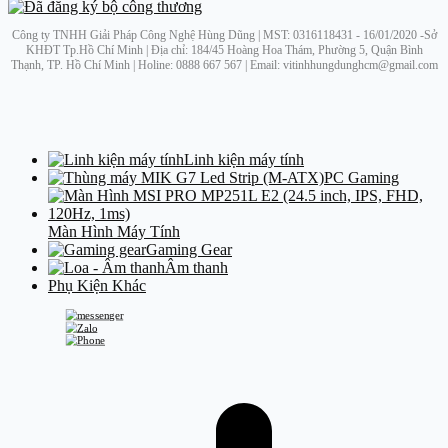
Công ty TNHH Giải Pháp Công Nghệ Hùng Dũng | MST: 0316118431 - 16/01/2020 -Sở
KHĐT Tp.Hồ Chí Minh | Địa chỉ: 184/45 Hoàng Hoa Thám, Phường 5, Quận Bình
Thạnh, TP. Hồ Chí Minh | Holine: 0888 667 567 | Email: vitinhhungdunghcm@gmail.com
Linh kiện máy tính
PC Gaming
Màn Hình Máy Tính
Gaming Gear
Âm thanh
Phụ Kiện Khác