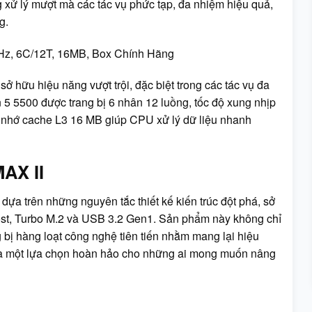
 xử lý mượt mà các tác vụ phức tạp, đa nhiệm hiệu quả,
g.
hữu hiệu năng vượt trội, đặc biệt trong các tác vụ đa
 5 5500 được trang bị 6 nhân 12 luồng, tốc độ xung nhịp
ộ nhớ cache L3 16 MB giúp CPU xử lý dữ liệu nhanh
AX II
a trên những nguyên tắc thiết kế kiến trúc đột phá, sở
ost, Turbo M.2 và USB 3.2 Gen1. Sản phẩm này không chỉ
 bị hàng loạt công nghệ tiên tiến nhằm mang lại hiệu
y là một lựa chọn hoàn hảo cho những ai mong muốn nâng