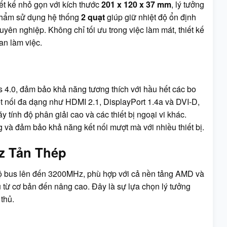
ết kế nhỏ gọn với kích thước
201 x 120 x 37 mm
, lý tưởng
phẩm sử dụng hệ thống
2 quạt
giúp giữ nhiệt độ ổn định
uyên nghiệp. Không chỉ tối ưu trong việc làm mát, thiết kế
an làm việc.
 4.0, đảm bảo khả năng tương thích với hầu hết các bo
 nối đa dạng như HDMI 2.1, DisplayPort 1.4a và DVI-D,
tính độ phân giải cao và các thiết bị ngoại vi khác.
g và đảm bảo khả năng kết nối mượt mà với nhiều thiết bị.
 Tản Thép
us lên đến 3200MHz, phù hợp với cả nền tảng AMD và
 vụ từ cơ bản đến nâng cao. Đây là sự lựa chọn lý tưởng
thủ.