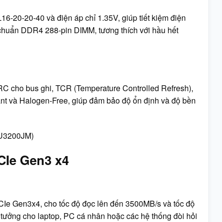
16-20-20-40 và điện áp chỉ 1.35V, giúp tiết kiệm điện
 chuẩn DDR4 288-pin DIMM, tương thích với hầu hết
C cho bus ghi, TCR (Temperature Controlled Refresh),
ant và Halogen-Free, giúp đảm bảo độ ổn định và độ bền
CIe Gen3 x4
Ie Gen3x4, cho tốc độ đọc lên đến 3500MB/s và tốc độ
tưởng cho laptop, PC cá nhân hoặc các hệ thống đòi hỏi