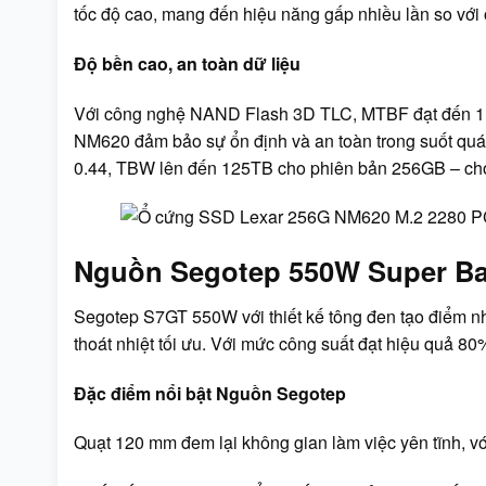
tốc độ cao, mang đến hiệu năng gấp nhiều lần so với
Độ bền cao, an toàn dữ liệu
Với công nghệ NAND Flash 3D TLC, MTBF đạt đến 1.
NM620 đảm bảo sự ổn định và an toàn trong suốt quá
0.44, TBW lên đến 125TB cho phiên bản 256GB – cho t
Nguồn Segotep 550W Super Ba
Segotep S7GT 550W với thiết kế tông đen tạo điểm nh
thoát nhiệt tối ưu. Với mức công suất đạt hiệu quả 80
Đặc điểm nổi bật Nguồn Segotep
Quạt 120 mm đem lại không gian làm việc yên tĩnh, v