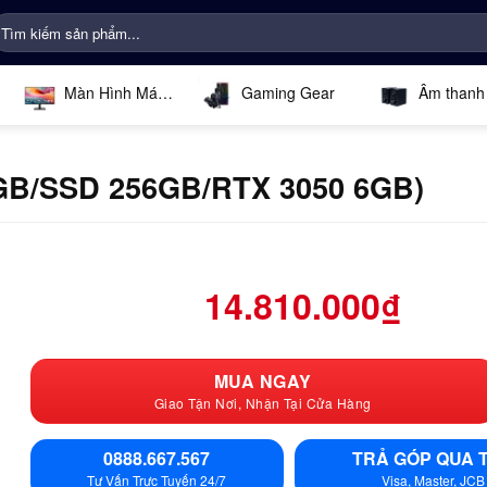
ìm
iếm:
Màn Hình Máy
Gaming Gear
Âm thanh
Tính
GB/SSD 256GB/RTX 3050 6GB)
14.810.000
₫
MUA NGAY
Giao Tận Nơi, Nhận Tại Cửa Hàng
0888.667.567
TRẢ GÓP QUA 
Tư Vấn Trực Tuyến 24/7
Visa, Master, JCB