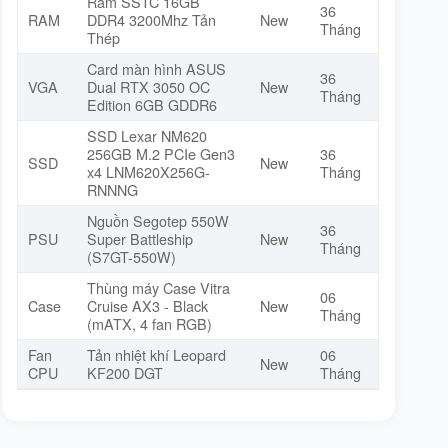
Ram SSTC 16GB
36
RAM
DDR4 3200Mhz Tản
New
Tháng
Thép
Card màn hình ASUS
36
VGA
Dual RTX 3050 OC
New
Tháng
Edition 6GB GDDR6
SSD Lexar NM620
256GB M.2 PCIe Gen3
36
SSD
New
x4 LNM620X256G-
Tháng
RNNNG
Nguồn Segotep 550W
36
PSU
Super Battleship
New
Tháng
(S7GT-550W)
Thùng máy Case Vitra
06
Case
Cruise AX3 - Black
New
Tháng
(mATX, 4 fan RGB)
Fan
Tản nhiệt khí Leopard
06
New
CPU
KF200 DGT
Tháng