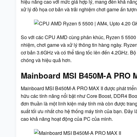
hiệu năng cao với mức giá hợp lý, mang đến khả năng
xử lý đồ họa cơ bản và trải nghiệm chơi game ấn tượn
So với các CPU AMD cùng phân khúc, Ryzen 5 5500 sở 
nhiệm, chơi game và xử lý thông tin hàng ngày. Ryzen
cơ bản 3.6GHz và có thể tăng tốc lên đến 4.2GHz. B
chóng và hiệu quả hơn.
Mainboard MSI B450M-A PRO M
Mainboard MSI B450M-A PRO MAX II được phát triển dự
hữu các tính năng nổi bật như Core Boost, DDR4 Bo
đơn thuần là một linh kiện máy tính mà còn được trang
suất tối ưu nhất cho hệ thống máy tính của bạn. Đâ
cao khả năng hoạt động của PC của mình.