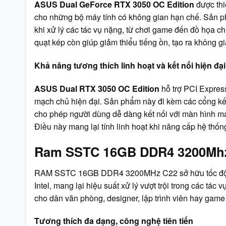
ASUS Dual GeForce RTX 3050 OC Edition
được thi
cho những bộ máy tính có không gian hạn chế. Sản 
khi xử lý các tác vụ nặng, từ chơi game đến đồ họa ch
quạt kép còn giúp giảm thiểu tiếng ồn, tạo ra không gi
Khả năng tương thích linh hoạt và kết nối hiện đại
ASUS Dual RTX 3050 OC Edition
hỗ trợ PCI Express
mạch chủ hiện đại. Sản phẩm này đi kèm các cổng kết
cho phép người dùng dễ dàng kết nối với màn hình máy 
Điều này mang lại tính linh hoạt khi nâng cấp hệ thốn
Ram SSTC 16GB DDR4 3200Mhz
RAM SSTC 16GB DDR4 3200MHz C22 sở hữu tốc độ b
Intel, mang lại hiệu suất xử lý vượt trội trong các tác
cho dân văn phòng, designer, lập trình viên hay game 
Tương thích đa dạng, công nghệ tiên tiến