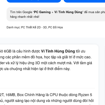
Tìm trên Google “
PC Gaming
+
Vi Tính Hùng Dũng
” để mua sản ph
hãng nhanh nhất nhé!
Danh mục:
PC Thiết Kế 2D - 3D
,
PC Đồ Họa
 6GB là cấu hình được
Vi Tính Hùng Dũng
tối ưu
g các phần mềm đồ họa, học tập và giải trí ở mức cao.
nder và xử lý hiệu ứng 3D một cách mượt mà. Với tầm giá
c ưa chuộng nhất hiện tại ở thời điểm này.
2T, 16MB, Box Chính Hãng là CPU thuộc dòng Ryzen 5
ủ, người sáng tạo nội dung và những người dùng đòi hỏi