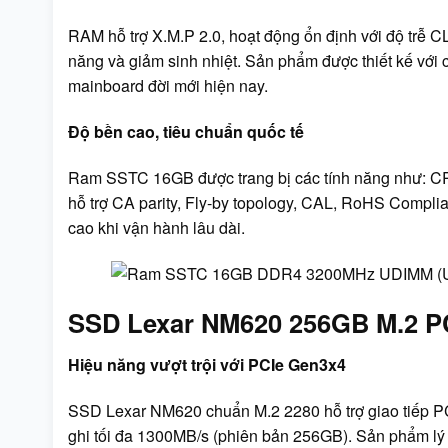
RAM hỗ trợ X.M.P 2.0, hoạt động ổn định với độ trễ CL
năng và giảm sinh nhiệt. Sản phẩm được thiết kế với
mainboard đời mới hiện nay.
Độ bền cao, tiêu chuẩn quốc tế
Ram SSTC 16GB được trang bị các tính năng như: CR
hỗ trợ CA parity, Fly-by topology, CAL, RoHS Compli
cao khi vận hành lâu dài.
SSD Lexar NM620 256GB M.2 P
Hiệu năng vượt trội với PCIe Gen3x4
SSD Lexar NM620 chuẩn M.2 2280 hỗ trợ giao tiếp PC
ghi tối đa 1300MB/s (phiên bản 256GB). Sản phẩm lý 