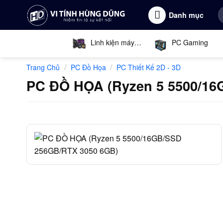
Bỏ
T
Danh mục
qua
k
nội
dung
Linh kiện máy
PC Gaming
tính
/
/
Trang Chủ
PC Đồ Họa
PC Thiết Kế 2D - 3D
PC ĐỒ HỌA (Ryzen 5 5500/16