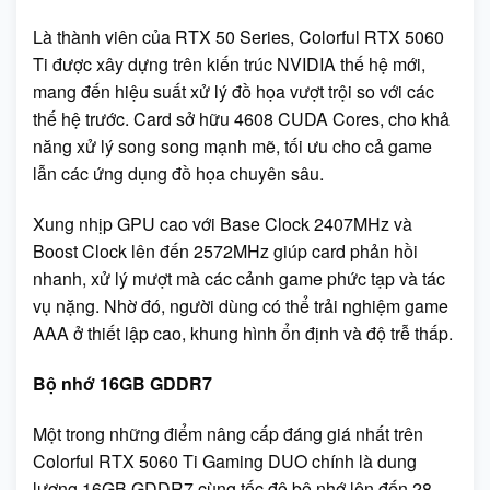
Là thành viên của RTX 50 Series, Colorful RTX 5060
Ti được xây dựng trên kiến trúc NVIDIA thế hệ mới,
mang đến hiệu suất xử lý đồ họa vượt trội so với các
thế hệ trước. Card sở hữu 4608 CUDA Cores, cho khả
năng xử lý song song mạnh mẽ, tối ưu cho cả game
lẫn các ứng dụng đồ họa chuyên sâu.
Xung nhịp GPU cao với Base Clock 2407MHz và
Boost Clock lên đến 2572MHz giúp card phản hồi
nhanh, xử lý mượt mà các cảnh game phức tạp và tác
vụ nặng. Nhờ đó, người dùng có thể trải nghiệm game
AAA ở thiết lập cao, khung hình ổn định và độ trễ thấp.
Bộ nhớ 16GB GDDR7
Một trong những điểm nâng cấp đáng giá nhất trên
Colorful RTX 5060 Ti Gaming DUO chính là dung
lượng 16GB GDDR7 cùng tốc độ bộ nhớ lên đến 28