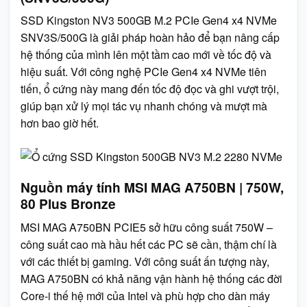
SSD Kingston NV3 500GB M.2 PCIe Gen4 x4 NVMe
SNV3S/500G là giải pháp hoàn hảo để bạn nâng cấp
hệ thống của mình lên một tầm cao mới về tốc độ và
hiệu suất. Với công nghệ PCIe Gen4 x4 NVMe tiên
tiến, ổ cứng này mang đến tốc độ đọc và ghi vượt trội,
giúp bạn xử lý mọi tác vụ nhanh chóng và mượt mà
hơn bao giờ hết.
Nguồn máy tính MSI MAG A750BN | 750W,
80 Plus Bronze
MSI MAG A750BN PCIE5 sở hữu công suất 750W –
công suất cao mà hầu hết các PC sẽ cần, thậm chí là
với các thiết bị gaming. Với công suất ấn tượng này,
MAG A750BN có khả năng vận hành hệ thống các đời
Core-i thế hệ mới của Intel và phù hợp cho dàn máy