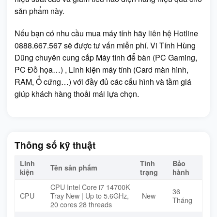
sản phẩm này.
Nếu bạn có nhu cầu mua máy tính hãy liên hệ Hotline
0888.667.567 sẽ được tư vấn miễn phí. Vi Tính Hùng
Dũng chuyên cung cấp Máy tính để bàn (PC Gaming,
PC Đồ họa…) , Linh kiện máy tính (Card màn hình,
RAM, Ổ cứng…) với đầy đủ các cấu hình và tầm giá
giúp khách hàng thoải mái lựa chọn.
Thông số kỹ thuật
Linh
Tình
Bảo
Tên sản phẩm
kiện
trạng
hành
CPU Intel Core i7 14700K
36
CPU
Tray New | Up to 5.6GHz,
New
Tháng
20 cores 28 threads