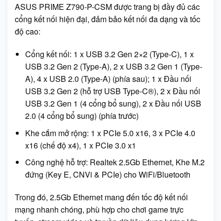
ASUS PRIME Z790-P-CSM được trang bị đầy đủ các
cổng kết nối hiện đại, đảm bảo kết nối đa dạng và tốc
độ cao:
Cổng kết nối: 1 x USB 3.2 Gen 2×2 (Type-C), 1 x
USB 3.2 Gen 2 (Type-A), 2 x USB 3.2 Gen 1 (Type-
A), 4 x USB 2.0 (Type-A) (phía sau); 1 x Đầu nối
USB 3.2 Gen 2 (hỗ trợ USB Type-C®), 2 x Đầu nối
USB 3.2 Gen 1 (4 cổng bổ sung), 2 x Đầu nối USB
2.0 (4 cổng bổ sung) (phía trước)
Khe cắm mở rộng: 1 x PCIe 5.0 x16, 3 x PCIe 4.0
x16 (chế độ x4), 1 x PCIe 3.0 x1
Công nghệ hỗ trợ: Realtek 2.5Gb Ethernet, Khe M.2
đứng (Key E, CNVi & PCIe) cho WiFi/Bluetooth
Trong đó, 2.5Gb Ethernet mang đến tốc độ kết nối
mạng nhanh chóng, phù hợp cho chơi game trực