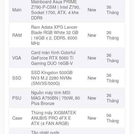
Mainboard Asus PRIME
Z790-P-CSM | Intel Z790,
36
Main
New
Socket 1700, ATX, 4 khe
Tháng
DDR5
Ram Adata XPG Lancer
Blade RGB White 32 GB
36
RAM
New
| 16GB x 2, DDR5, 6000
Tháng
MHz
Card màn hình Colorful
36
VGA
GeForce RTX 5060 Ti
New
Tháng
Gaming DUO 16GB-V
SSD Kingston 500GB
36
SSD
NV3 M.2 2280 NVMe
New
Tháng
(SNV3S/500G)
Nguồn máy tính MSI
36
PSU
MAG A750BN | 750W, 80
New
Tháng
Plus Bronze
Thùng máy XIGMATEK
06
Case
ANUBIS PRO 4FX E
New
Tháng
ATX (4 FAN ARGB)
Tản nhiệt nước