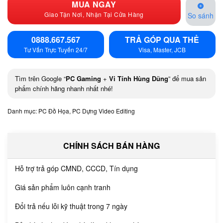
MUA NGAY
Giao Tận Nơi, Nhận Tại Cửa Hàng
So sánh
0888.667.567
TRẢ GÓP QUA THẺ
Tư Vấn Trực Tuyến 24/7
Visa, Master, JCB
Tìm trên Google “
PC Gaming
+
Vi Tính Hùng Dũng
” để mua sản
phẩm chính hãng nhanh nhất nhé!
Danh mục:
PC Đồ Họa
,
PC Dựng Video Editing
CHÍNH SÁCH BÁN HÀNG
Hỗ trợ trả góp CMND, CCCD, Tín dụng
Giá sản phẩm luôn cạnh tranh
Đổi trả nếu lỗi kỹ thuật trong 7 ngày