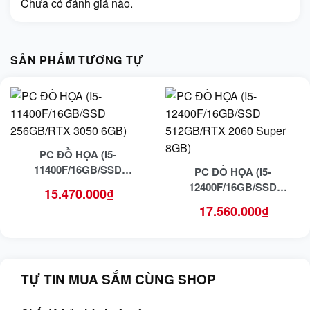
Chưa có đánh giá nào.
SẢN PHẨM TƯƠNG TỰ
PC ĐỒ HỌA (I5-
11400F/16GB/SSD
PC ĐỒ HỌA (I5-
256GB/RTX 3050 6GB)
12400F/16GB/SSD
15.470.000
₫
512GB/RTX 2060 Super
17.560.000
₫
8GB)
TỰ TIN MUA SẮM CÙNG SHOP