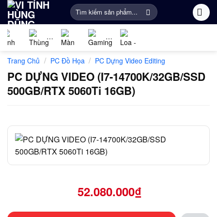
Bỏ
Tìm
qua
kiếm:
nội
dung
Linh
PC
Màn
Gaming
Âm
Phụ
/
/
Trang Chủ
PC Đồ Họa
PC Dựng Video Editing
kiện
Gaming
Hình
Gear
thanh
Kiện
máy
Máy
Khác
PC DỰNG VIDEO (I7-14700K/32GB/SSD
tính
Tính
500GB/RTX 5060Ti 16GB)
52.080.000
₫