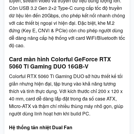
tuyến, stream video và truyền dữ liệu dung lượng lớn.
Còn USB 3.2 Gen 2×2 Type-C cung cấp tốc độ truyền
dữ liệu lên đến 20Gbps, cho phép kết nối nhanh chóng
với các thiết bị ngoại vi hiện đại. Đặc biệt, khe M.2
đứng (Key E, CNVi & PCIe) còn cho phép người dùng
dễ dàng nâng cấp hệ thống với card WiFi/Bluetooth tốc
độ cao.
Card màn hình Colorful GeForce RTX
5060 Ti Gaming DUO 16GB-V
Colorful RTX 5060 Ti Gaming DUO sở hữu thiết kế tối
giản nhưng hiện đại, tập trung vào khả năng tương
thích và tính thực dụng. Với kích thước chỉ 200 x 120 x
40 mm, card dễ dàng lắp đặt trong đa số case ATX,
Micro-ATX và thậm chí nhiều thùng máy nhỏ gọn, giúp
người dùng linh hoạt hơn khi build PC.
Hệ thống tản nhiệt Dual Fan