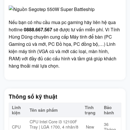
Nếu bạn có nhu cầu mua pc gaming hãy liên hệ qua
hotline
0888.667.567
sẽ được tư vấn miễn phí. Vi Tính
Hùng Dũng chuyên cung cấp Máy tính để bàn (PC
Gaming cũ và mới, PC Đồ họa, PC đồng bộ,…) Linh
kiện máy tính (VGA cũ và mới các loại, màn hình,
RAM) với đầy đủ các cấu hình và tầm giá giúp khách
hàng thoải mái lựa chọn.
Thông số kỹ thuật
Linh
Tình
Bảo
Tên sản phẩm
kiện
trạng
hành
CPU Intel Core i3 12100F
36
CPU
Tray | LGA 1700, 4 nhân/8
New
Tháng