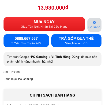
13.930.000
₫
MUA NGAY
Giao Tận Nơi, Nhận Tại Cửa Hàng
So sánh
0888.667.567
TRẢ GÓP QUA THẺ
Tư Vấn Trực Tuyến 24/7
Visa, Master, JCB
Tìm trên Google “
PC Gaming
+
Vi Tính Hùng Dũng
” để mua sản
phẩm chính hãng nhanh nhất nhé!
SKU:
PC008
Danh mục:
PC Gaming
CHÍNH SÁCH BÁN HÀNG