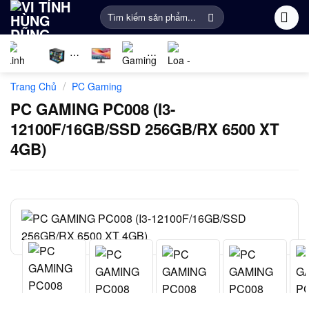
Bỏ
Tìm
qua
kiếm:
nội
dung
Linh
PC
Màn
Gaming
Âm
Phụ
/
Trang Chủ
PC Gaming
kiện
Gaming
Hình
Gear
thanh
Kiện
máy
Máy
Khác
PC GAMING PC008 (I3-
tính
Tính
12100F/16GB/SSD 256GB/RX 6500 XT
4GB)