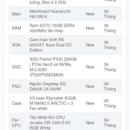
luồng, Max 4.3 GHz
Mainboard Huananzhi
36
Main
New
H610M-K
Tháng
Ram SSTC 16GB DDR4
36
RAM
New
3200Mhz tản thép
Tháng
Card màn hình RX
36
VGA
6500XT Asus Dual OC
New
Tháng
Edition
SSD Patriot P300 256GB
| PCIe Gen3 x4 NVMe,
36
SSD
New
M.2 2280
Tháng
(P300P256GM28)
Nguồn Segotep SG
36
PSU
New
D600A U5 500W
Tháng
Vỏ case Xigmatek AQUA
06
Case
M NANO II ARCTIC + 3
New
Tháng
Fan white
Tản Nhiệt Khí CPU
Fan
06
Jonsbo CR-1000 EVO
New
CPU
Tháng
RGB White