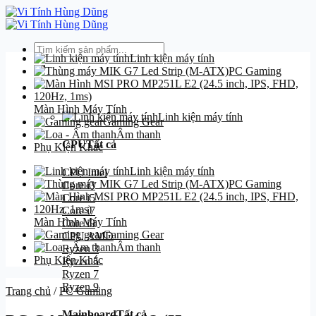
Bỏ
qua
nội
Tìm
dung
Linh kiện máy tính
kiếm:
PC Gaming
Danh mục
Màn Hình Máy Tính
Linh kiện máy tính
Gaming Gear
Âm thanh
CPU
Tất cả
Phụ Kiện Khác
Linh kiện máy tính
CPU Intel
PC Gaming
Core i3
Core i5
Core i7
Màn Hình Máy Tính
Core i9
Gaming Gear
CPU AMD
Âm thanh
Ryzen 3
Phụ Kiện Khác
Ryzen 5
Ryzen 7
Ryzen 9
Trang chủ
/
PC Gaming
Mainboard
Tất cả