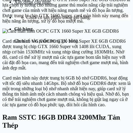
Xây dựng cấu hình
lựa chọn lý tưởng cho những game thủ muốn nâng cấp trải nghiệm
chơi game của mình với hiệu năng mạnh mẽ và đồ họa ấn tượng.
Được trang bị chip GTX 1660 Super, card màn hình này mang đến
Chưa có sản phẩm trong giỏ hàng.
hiệu năng ấn tượng, xử lý đồ họa mượt mà.
Giỏ hàng
Chưa có sản phẩm trong giỏ hàng.
Card màn hình VGA OCPC GTX 1660 Super XE 6GB GDDR6
được trang bị chip GTX 1660 Super với 1408 lõi CUDA, xung
nhịp cơ bản 1530MHz và xung nhịp tăng cường 1830MHz. Nhờ
đó, card có thể xử lý mượt mà các tựa game bom tấn hiện nay với
cài đặt đồ họa cao, mang đến trải nghiệm chơi game mượt mà, hình
ảnh đẹp mắt.
Card màn hình này được trang bị 6GB bộ nhớ GDDR6, hoạt động
với tốc độ siêu nhanh 14Gbps. Bộ nhớ đồ họa GDDR6 được xem là
một trong những loại bộ nhớ nhanh nhất hiện nay, giúp card xử lý
thông tin hình ảnh một cách nhanh chóng và hiệu quả. Nhờ đó, bạn
có thể trải nghiệm chơi game mượt mà, không bị giật lag ngay cả ở
các tựa game có đồ họa phức tạp, đòi hỏi cấu hình cao.
Ram SSTC 16GB DDR4 3200Mhz Tản
Thép