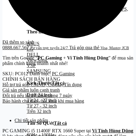
PC Dựng Video - EDITING
Màn Hình Máy Tính
Theo hãng
Tất cả
Đã thêm so sánh
ASUS
0888.667.567
Trả góp qua thẻ
Tư vấn trực tuyến 24/7
Visa, Master, JCB
LG
DELL
Tìm trên Google “
PC Gaming
+
Vi Tính Hùng Dũng
” để mua sản
ViewSonic
phẩm chính hãng nhanh nhất nhé!
VSP
SAMSUNG
SKU:
PC012
Danh mục:
PC Gaming
CHÍNH SÁCH BÁN HÀNG
Kích Thước
Tất cả
Hỗ trợ trả góp CMND, CCCD, Tín dụng
Giá sản phẩm luôn cạnh tranh
Dưới 24 inch
Đổi trả nếu lỗi kỹ thuật trong 7 ngày
Từ 24 - 27 inch
Bảo hành chu đáo - hài lòng khi mua hàng
Từ 27 - 32 inch
Trên 32 inch
Chi tiết sản phẩm
Tần Số QUét
Tất cả
PC GAMING i5 11400F RTX 1660 Super tại
Vi Tính Hùng Dũng
60Hz - 100Hz