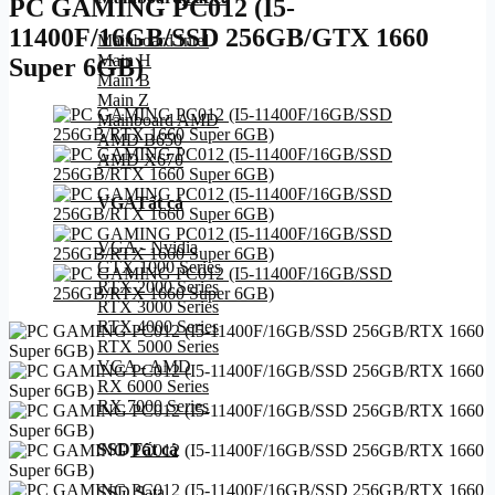
PC GAMING PC012 (I5-
11400F/16GB/SSD 256GB/GTX 1660
Mainboard Intel
Main H
Super 6GB)
Main B
Main Z
Mainboard AMD
AMD B650
AMD X670
VGA
Tất cả
VGA - Nvidia
GTX 1000 Series
RTX 2000 Series
RTX 3000 Series
RTX 4000 Series
RTX 5000 Series
VGA - AMD
RX 6000 Series
RX 7000 Series
SSD
Tất cả
SSD Sata