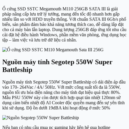
Ổ cứng SSD SSTC Megamouth M110 256GB SATA III là giải
pháp nâng cấp lưu trữ lý tưởng, mang đến tốc độ nhanh hơn gấp
nhiều lần so với HDD truyền thống. Với chuẩn SATA III 6Gb/s phổ
biến, sản phẩm đảm bảo khả năng tương thích cao, dễ dàng lắp đặt
cho cả máy bàn lẫn laptop. Dung lượng 256GB đáp ứng tốt nhu cầu
cài đặt hệ điều hành Windows, phần mềm văn phòng, ứng dụng học
tập – làm việc và lưu trữ dữ liệu cá nhân.
Nguồn máy tính Segotep 550W Super
Battleship
Nguồn máy tính Segotep 550W Super Battleship có dải điện áp đầu
vào 170- 264Vac / 4A/ 50Hz. Với mức công suất tối đa là 550W,
nguồn tối ưu hóa điện năng cho máy tính đạt hiệu quả thực 80%.
Mẫu PSU 550W này còn được tích hợp quạt tản nhiệt 120mm sử
dụng cảm biến nhiệt độ AI Cooler độc quyền mang đến sự yên tĩnh
khi sử dụng. Độ ồn dưới 19dBA khi hoạt động ở mức 50%
Nếu bạn có nhu cầu mua pc gaming hãy liên hệ qua hotline