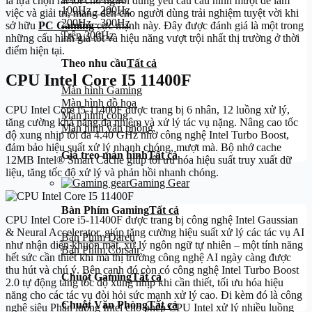
là lựa chọn rất tốt cho người dùng yêu cầu cấu hình mượt để làm
100Hz - 200Hz
việc và giải trí, mang đến cho người dùng trải nghiệm tuyệt vời khi
200Hz - 300Hz
sở hữu
PC Gaming
cực mạnh này. Đây được đánh giá là một trong
Trên 300Hz
những cấu hình giá tốt và hiệu năng vượt trội nhất thị trường ở thời
điểm hiện tại.
Theo nhu cầu
Tất cả
CPU Intel Core I5 11400F
Màn hình Gaming
Màn hình đồ họa
CPU Intel Core i5-11400F được trang bị 6 nhân, 12 luồng xử lý,
Màn hình cong
tăng cường khả năng đa nhiệm và xử lý tác vụ nặng. Nâng cao tốc
Màn hình văn phòng
độ xung nhịp tối đa 4.40 GHz nhờ công nghệ Intel Turbo Boost,
đảm bảo hiệu suất xử lý nhanh chóng, mượt mà. Bộ nhớ cache
Giá treo màn hình
Tất cả
12MB Intel® Smart Cache giúp tối ưu hóa hiệu suất truy xuất dữ
liệu, tăng tốc độ xử lý và phản hồi nhanh chóng.
Gaming Gear
Bàn Phím Gaming
Tất cả
CPU Intel Core i5-11400F được trang bị công nghệ Intel Gaussian
& Neural Accelerator, giúp tăng cường hiệu suất xử lý các tác vụ AI
Bàn Phím Dareu
như nhận diện khuôn mặt, xử lý ngôn ngữ tự nhiên – một tính năng
Bàn Phím Corsair
hết sức cần thiết khi mà thị trường công nghệ AI ngày càng được
thu hút và chú ý. Bên cạnh đó còn có công nghệ Intel Turbo Boost
Chuột Gaming
Tất cả
2.0 tự động tăng tốc độ xung nhịp khi cần thiết, tối ưu hóa hiệu
năng cho các tác vụ đòi hỏi sức mạnh xử lý cao. Đi kèm đó là công
Chuột Văn Phòng
Tất cả
nghệ siêu Phân luồng Intel cho phép CPU Intel xử lý nhiều luồng