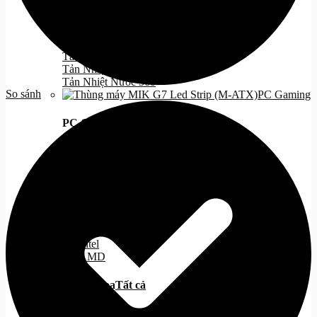
Cooling
Tất cả
Tản Nhiệt Khí
Tản Nhiệt Nước
Tản Nhiệt Nước 240
Tản Nhiệt Nước 360
So sánh
PC Gaming
PC Gaming
Tất cả
PC Hiệu Năng/Giá Tốt
PC Đẹp
PC Kèm Màn Hình
PC Stream Gaming
PC văn phòng
Tất cả
PC Intel
PC AMD
PC Đồ họa
Tất cả
PC Thiết Kế 2D - 3D