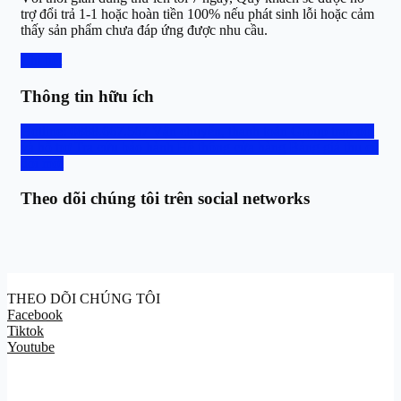
trợ đổi trả 1-1 hoặc hoàn tiền 100% nếu phát sinh lỗi hoặc cảm
thấy sản phẩm chưa đáp ứng được nhu cầu.
Chi tiết
Thông tin hữu ích
Hotline: 0888.667.567
Vận chuyển, thanh toán
Group trao đổi
và hỗ trợ
Tra cứu bảo hành
Hệ thống cửa hàng
Bảng giá thu cũ
đổi mới
Theo dõi chúng tôi trên social networks
THEO DÕI CHÚNG TÔI
Facebook
Tiktok
Youtube