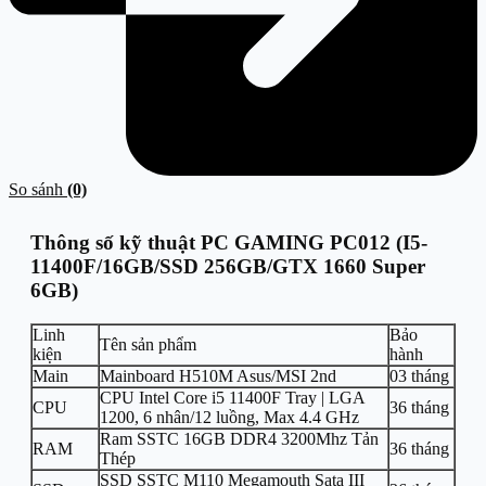
So sánh
(0)
Thông số kỹ thuật PC GAMING PC012 (I5-
11400F/16GB/SSD 256GB/GTX 1660 Super
6GB)
Linh
Bảo
Tên sản phẩm
kiện
hành
Main
Mainboard H510M Asus/MSI 2nd
03 tháng
CPU Intel Core i5 11400F Tray | LGA
CPU
36 tháng
1200, 6 nhân/12 luồng, Max 4.4 GHz
Ram SSTC 16GB DDR4 3200Mhz Tản
RAM
36 tháng
Thép
SSD SSTC M110 Megamouth Sata III