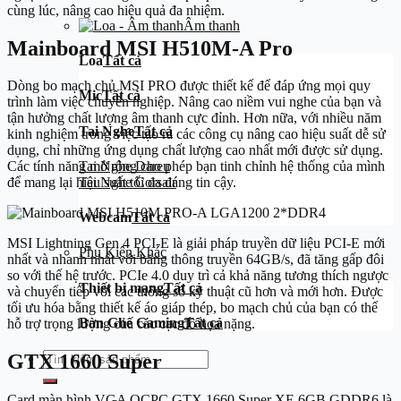
cùng lúc, nâng cao hiệu quả đa nhiệm.
Âm thanh
Mainboard MSI H510M-A Pro
Loa
Tất cả
Dòng bo mạch chủ MSI PRO được thiết kế để đáp ứng mọi quy
Mic
Tất cả
trình làm việc chuyên nghiệp. Nâng cao niềm vui nghe của bạn và
tận hưởng chất lượng âm thanh cực đỉnh. Hơn nữa, với nhiều năm
Tai Nghe
Tất cả
kinh nghiệm trong việc tạo ra các công cụ nâng cao hiệu suất dễ sử
dụng, chỉ những ứng dụng chất lượng cao nhất mới được sử dụng.
Tai Nghe Dareu
Các tính năng mở rộng cho phép bạn tinh chỉnh hệ thống của mình
Tai Nghe Corsair
để mang lại hiệu suất tối đa đáng tin cậy.
Webcam
Tất cả
MSI Lightning Gen 4 PCI-E là giải pháp truyền dữ liệu PCI-E mới
Phụ Kiện Khác
nhất và nhanh nhất với băng thông truyền 64GB/s, đã tăng gấp đôi
so với thế hệ trước. PCIe 4.0 duy trì cả khả năng tương thích ngược
Thiết bị mạng
Tất cả
và chuyển tiếp với các thông số kỹ thuật cũ hơn và mới hơn. Được
tối ưu hóa bằng thiết kế áo giáp thép, bo mạch chủ của bạn có thể
Bàn Ghế Gaming
Tất cả
hỗ trợ trọng lượng của các cạc đồ họa nặng.
Tìm
GTX 1660 Super
kiếm:
Card màn hình VGA OCPC GTX 1660 Super XE 6GB GDDR6 là