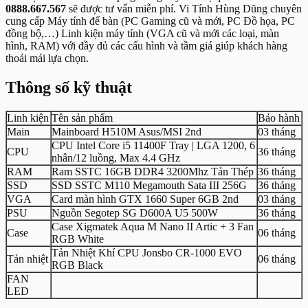
0888.667.567
sẽ được tư vấn miễn phí. Vi Tính Hùng Dũng chuyên
cung cấp Máy tính để bàn (PC Gaming cũ và mới, PC Đồ họa, PC
đồng bộ,…) Linh kiện máy tính (VGA cũ và mới các loại, màn
hình, RAM) với đầy đủ các cấu hình và tầm giá giúp khách hàng
thoải mái lựa chọn.
Thông số kỹ thuật
Linh kiện
Tên sản phẩm
Bảo hành
Main
Mainboard H510M Asus/MSI 2nd
03 tháng
CPU Intel Core i5 11400F Tray | LGA 1200, 6
CPU
36 tháng
nhân/12 luồng, Max 4.4 GHz
RAM
Ram SSTC 16GB DDR4 3200Mhz Tản Thép
36 tháng
SSD
SSD SSTC M110 Megamouth Sata III 256G
36 tháng
VGA
Card màn hình GTX 1660 Super 6GB 2nd
03 tháng
PSU
Nguồn Segotep SG D600A U5 500W
36 tháng
Case Xigmatek Aqua M Nano II Artic + 3 Fan
Case
06 tháng
RGB White
Tản Nhiệt Khí CPU Jonsbo CR-1000 EVO
Tản nhiệt
06 tháng
RGB Black
FAN
LED