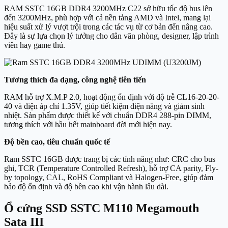
RAM SSTC 16GB DDR4 3200MHz C22 sở hữu tốc độ bus lên
đến 3200MHz, phù hợp với cả nền tảng AMD và Intel, mang lại
hiệu suất xử lý vượt trội trong các tác vụ từ cơ bản đến nâng cao.
Đây là sự lựa chọn lý tưởng cho dân văn phòng, designer, lập trình
viên hay game thủ.
Tương thích đa dạng, công nghệ tiên tiến
RAM hỗ trợ X.M.P 2.0, hoạt động ổn định với độ trễ CL16-20-20-
40 và điện áp chỉ 1.35V, giúp tiết kiệm điện năng và giảm sinh
nhiệt. Sản phẩm được thiết kế với chuẩn DDR4 288-pin DIMM,
tương thích với hầu hết mainboard đời mới hiện nay.
Độ bền cao, tiêu chuẩn quốc tế
Ram SSTC 16GB được trang bị các tính năng như: CRC cho bus
ghi, TCR (Temperature Controlled Refresh), hỗ trợ CA parity, Fly-
by topology, CAL, RoHS Compliant và Halogen-Free, giúp đảm
bảo độ ổn định và độ bền cao khi vận hành lâu dài.
Ổ cứng SSD SSTC M110 Megamouth
Sata III