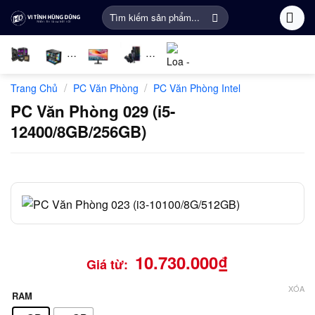
Bỏ
Tìm
qua
kiếm:
nội
dung
Linh
PC
Màn
Gaming
Âm
Phụ
/
/
Trang Chủ
PC Văn Phòng
PC Văn Phòng Intel
kiện
Gaming
Hình
Gear
thanh
Kiện
máy
Máy
Khác
PC Văn Phòng 029 (i5-
tính
Tính
12400/8GB/256GB)
10.730.000
₫
Giá từ:
XÓA
RAM