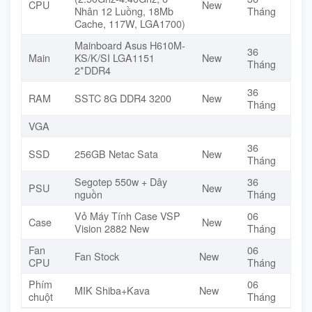
CPU
New
Nhân 12 Luồng, 18Mb
Tháng
Cache, 117W, LGA1700)
Mainboard Asus H610M-
36
Main
KS/K/SI LGA1151
New
Tháng
2*DDR4
36
RAM
SSTC 8G DDR4 3200
New
Tháng
VGA
36
SSD
256GB Netac Sata
New
Tháng
Segotep 550w + Dây
36
PSU
New
nguồn
Tháng
Vỏ Máy Tính Case VSP
06
Case
New
Vision 2882 New
Tháng
Fan
06
Fan Stock
New
CPU
Tháng
Phím
06
MIK Shiba+Kava
New
chuột
Tháng