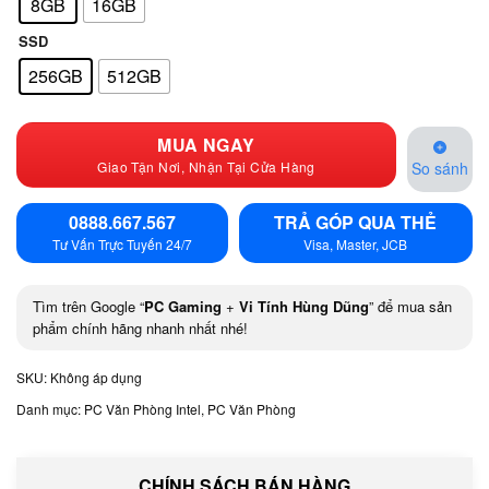
8GB
16GB
SSD
256GB
512GB
MUA NGAY
Giao Tận Nơi, Nhận Tại Cửa Hàng
So sánh
0888.667.567
TRẢ GÓP QUA THẺ
Tư Vấn Trực Tuyến 24/7
Visa, Master, JCB
Tìm trên Google “
PC Gaming
+
Vi Tính Hùng Dũng
” để mua sản
phẩm chính hãng nhanh nhất nhé!
SKU:
Không áp dụng
Danh mục:
PC Văn Phòng Intel
,
PC Văn Phòng
CHÍNH SÁCH BÁN HÀNG