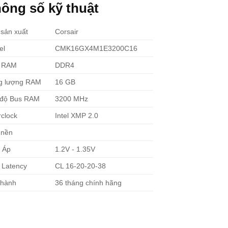
ông số kỹ thuật
sản xuất
Corsair
el
CMK16GX4M1E3200C16
i RAM
DDR4
g lượng RAM
16 GB
 độ Bus RAM
3200 MHz
clock
Intel XMP 2.0
 nền
 Áp
1.2V - 1.35V
 Latency
CL 16-20-20-38
 hành
36 tháng chính hãng