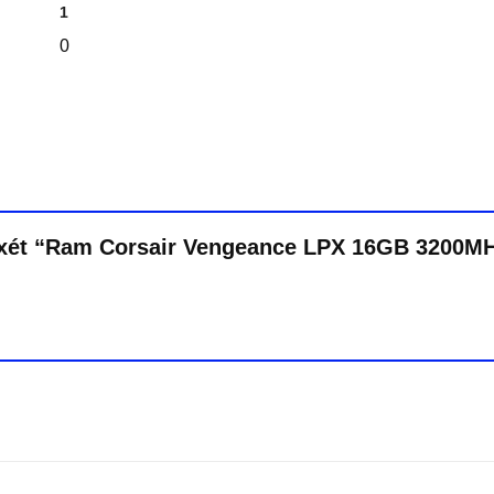
1
0
n xét “Ram Corsair Vengeance LPX 16GB 3200