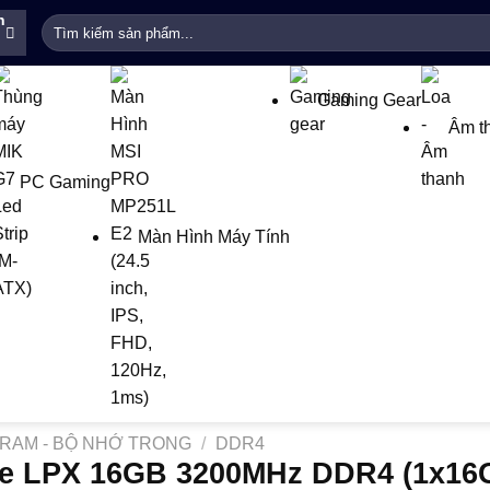
h
Tìm
kiếm:
Gaming Gear
Âm t
PC Gaming
Màn Hình Máy Tính
RAM - BỘ NHỚ TRONG
/
DDR4
ce LPX 16GB 3200MHz DDR4 (1x16