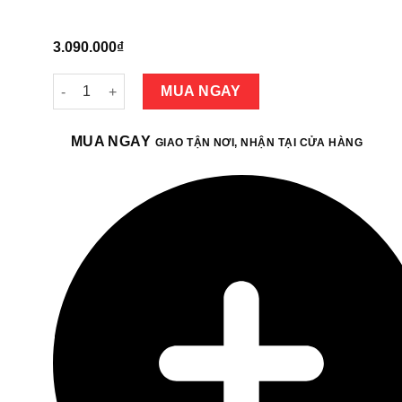
3.090.000
₫
Ram Corsair Vengeance LPX 16GB 3200MHz DDR4 (1x16G
MUA NGAY
MUA NGAY
GIAO TẬN NƠI, NHẬN TẠI CỬA HÀNG