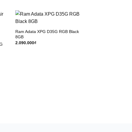
Ram Adata XPG D35G RGB Black
8GB
2.090.000
₫
6G
Ram SSTC 16GB D
UDIMM (U3200JM)
2.750.000
₫