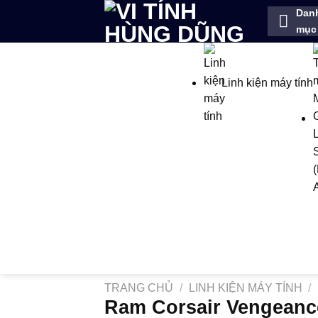
Bỏ
Dan
qua
mục
nội
dung
Linh kiện máy tính
TRANG CHỦ
/
LINH KIỆN MÁY TÍNH
/
Ram Corsair Vengean