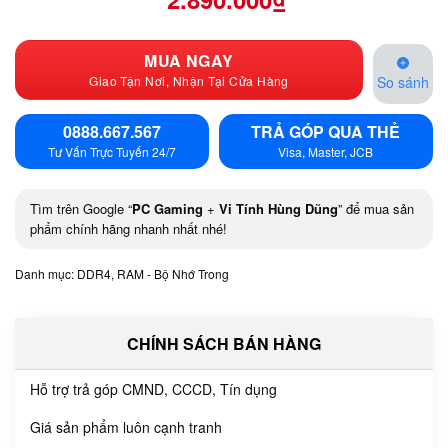
MUA NGAY
Giao Tận Nơi, Nhận Tại Cửa Hàng
So sánh
0888.667.567
TRẢ GÓP QUA THẺ
Tư Vấn Trực Tuyến 24/7
Visa, Master, JCB
Tìm trên Google “
PC Gaming
+
Vi Tính Hùng Dũng
” để mua sản
phẩm chính hãng nhanh nhất nhé!
Danh mục:
DDR4
,
RAM - Bộ Nhớ Trong
CHÍNH SÁCH BÁN HÀNG
Hỗ trợ trả góp CMND, CCCD, Tín dụng
Giá sản phẩm luôn cạnh tranh