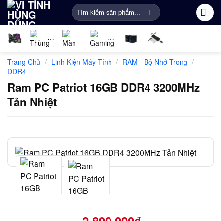
Bỏ
Tìm
qua
kiếm:
nội
dung
Linh
PC
Màn
Gaming
Âm
Phụ
/
/
/
Trang Chủ
Linh Kiện Máy Tính
RAM - Bộ Nhớ Trong
kiện
Gaming
Hình
Gear
thanh
Kiện
DDR4
máy
Máy
Khác
Ram PC Patriot 16GB DDR4 3200MHz
tính
Tính
Tản Nhiệt
2.890.000
₫