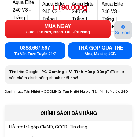
1.190.000
₫
MUA NGAY
Giao Tận Nơi, Nhận Tại Cửa Hàng
So sánh
0888.667.567
TRẢ GÓP QUA THẺ
Tư Vấn Trực Tuyến 24/7
Visa, Master, JCB
PC Gaming
Vi Tính Hùng Dũng
Tìm trên Google “
+
” để mua
sản phẩm chính hãng nhanh nhất nhé!
Danh mục:
Tản Nhiệt - COOLING
,
Tản Nhiệt Nước
,
Tản Nhiệt Nước 240
CHÍNH SÁCH BÁN HÀNG
Hỗ trợ trả góp CMND, CCCD, Tín dụng