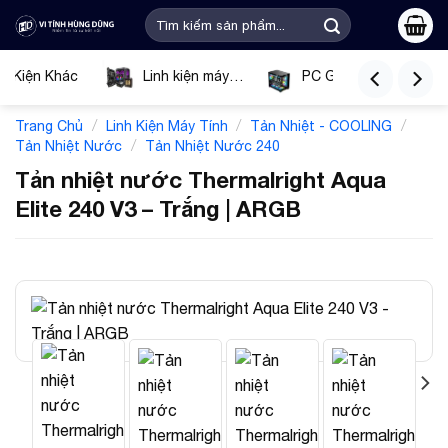
Bỏ
Tìm
qua
kiếm:
nội
ụ Kiện Khác
Linh kiện máy
PC Gaming
dung
tính
Tín
/
/
/
Trang Chủ
Linh Kiện Máy Tính
Tản Nhiệt - COOLING
/
Tản Nhiệt Nước
Tản Nhiệt Nước 240
Tản nhiệt nước Thermalright Aqua
Elite 240 V3 – Trắng | ARGB