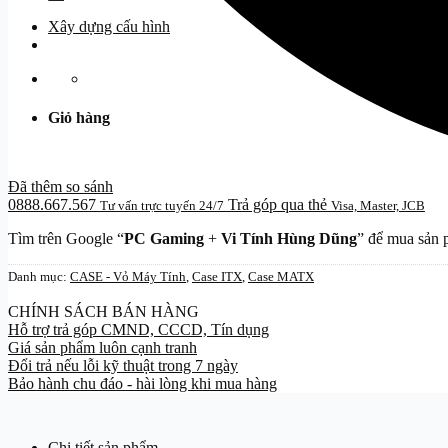
Xây dựng cấu hình
Giỏ hàng
Đã thêm so sánh
0888.667.567
Trả góp qua thẻ
Tư vấn trực tuyến 24/7
Visa, Master, JCB
Tìm trên Google “
PC Gaming
+
Vi Tính Hùng Dũng
” để mua sản 
Danh mục:
CASE - Vỏ Máy Tính
,
Case ITX
,
Case MATX
CHÍNH SÁCH BÁN HÀNG
Hỗ trợ trả góp CMND, CCCD, Tín dụng
Giá sản phẩm luôn cạnh tranh
Đổi trả nếu lỗi kỹ thuật trong 7 ngày
Bảo hành chu đáo - hài lòng khi mua hàng
Chi tiết sản phẩm