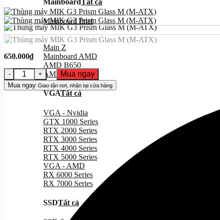
Mainboard
Tất cả
Mainboard Intel
Main H
Main B
Main Z
650.000
₫
Mainboard AMD
AMD B650
Thùng máy MIK G3 Prism Glass M (M-ATX) số lượng
Mua ngay
AMD X670
Mua ngay
Giao tận nơi, nhận tại cửa hàng
VGA
Tất cả
VGA - Nvidia
GTX 1000 Series
RTX 2000 Series
RTX 3000 Series
RTX 4000 Series
RTX 5000 Series
VGA - AMD
RX 6000 Series
RX 7000 Series
SSD
Tất cả