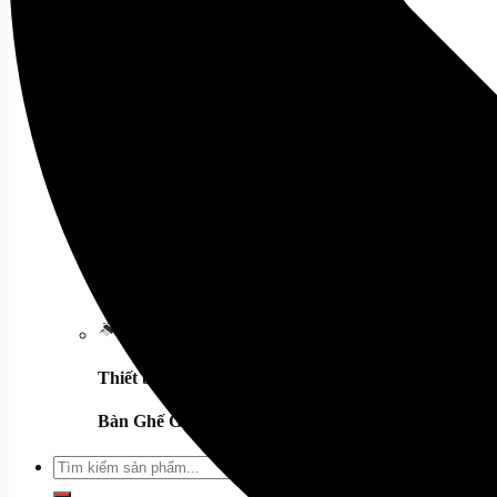
Chuột Văn Phòng
Tất cả
Âm thanh
Loa
Tất cả
Mic
Tất cả
Tai Nghe
Tất cả
Tai Nghe Dareu
Tai Nghe Corsair
Webcam
Tất cả
Phụ Kiện Khác
Thiết bị mạng
Tất cả
Bàn Ghế Gaming
Tất cả
Tìm
kiếm: