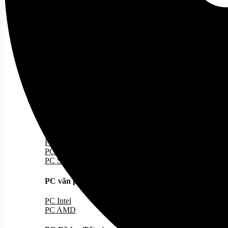
Case MATX
Case ITX
Cooling
Tất cả
Tản Nhiệt Khí
Tản Nhiệt Nước
Tản Nhiệt Nước 240
Tản Nhiệt Nước 360
PC Gaming
PC Gaming
Tất cả
PC Hiệu Năng/Giá Tốt
PC Đẹp
PC Kèm Màn Hình
PC Stream Gaming
PC văn phòng
Tất cả
PC Intel
PC AMD