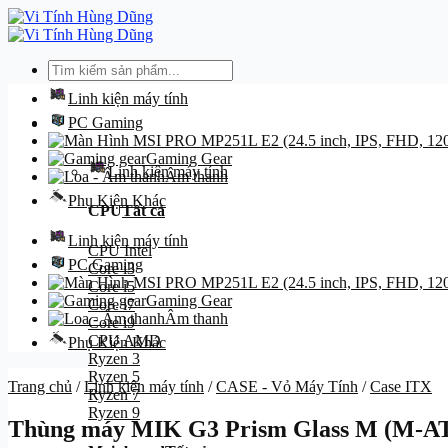
Bỏ
qua
nội
Tìm
dung
kiếm:
Linh kiện máy tính
PC Gaming
Danh mục
Gaming Gear
Linh kiện máy tính
Âm thanh
Phụ Kiện Khác
CPU
Tất cả
Linh kiện máy tính
CPU Intel
PC Gaming
Core i3
Core i5
Gaming Gear
Core i7
Âm thanh
Core i9
CPU AMD
Phụ Kiện Khác
Ryzen 3
Ryzen 5
Trang chủ
/
Linh kiện máy tính
/
CASE - Vỏ Máy Tính
/
Case ITX
Ryzen 7
Ryzen 9
Thùng máy MIK G3 Prism Glass M (M-A