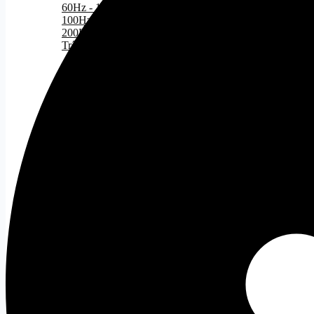
60Hz - 100Hz
100Hz - 200Hz
200Hz - 300Hz
Trên 300Hz
Theo nhu cầu
Tất cả
Màn hình Gaming
Màn hình đồ họa
Màn hình cong
Màn hình văn phòng
Giá treo màn hình
Tất cả
Gaming Gear
Bàn Phím Gaming
Tất cả
Bàn Phím Dareu
Bàn Phím Corsair
Chuột Gaming
Tất cả