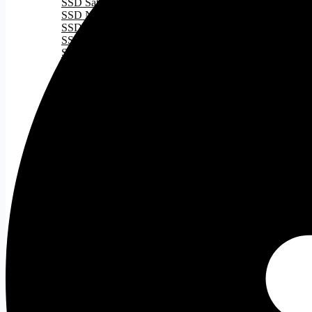
SSD Sata
SSD NVMe
SSD M2
SSD M2 Gen 3
SSD M2 Gen 4
SSD M2 Gen 5
RAM
Tất cả
DDR 4
DDR 5
PSU
Tất cả
Nguồn 500W
Nguồn 500W - 750W
Nguồn 750W
Nguồn ITX
CASE
Tất cả
Case ATX