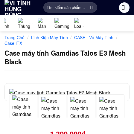
Bỏ
Tìm
qua
kiếm:
nội
dung
Linh
PC
Màn
Gaming
Âm
Phụ
/
/
/
Trang Chủ
Linh Kiện Máy Tính
CASE - Vỏ Máy Tính
kiện
Gaming
Hình
Gear
thanh
Kiện
Case ITX
máy
Máy
Khác
Case máy tính Gamdias Talos E3 Mesh
tính
Tính
Black
1.390.000
₫