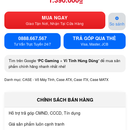
MUA NGAY
Giao Tận Nơi, Nhận Tại Cửa Hàng
So sánh
0888.667.567
TRẢ GÓP QUA THẺ
Tư Vấn Trực Tuyến 24/7
Visa, Master, JCB
Tìm trên Google “
PC Gaming
+
Vi Tính Hùng Dũng
” để mua sản
phẩm chính hãng nhanh nhất nhé!
Danh mục:
CASE - Vỏ Máy Tính
,
Case ATX
,
Case ITX
,
Case MATX
CHÍNH SÁCH BÁN HÀNG
Hỗ trợ trả góp CMND, CCCD, Tín dụng
Giá sản phẩm luôn cạnh tranh