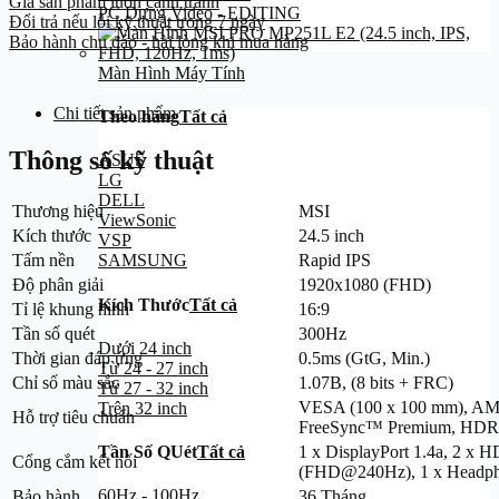
Giá sản phẩm luôn cạnh tranh
PC Dựng Video - EDITING
Đổi trả nếu lỗi kỹ thuật trong 7 ngày
Bảo hành chu đáo - hài lòng khi mua hàng
Màn Hình Máy Tính
Chi tiết sản phẩm
Theo hãng
Tất cả
Thông số kỹ thuật
ASUS
LG
DELL
Thương hiệu
MSI
ViewSonic
Kích thước
24.5 inch
VSP
Tấm nền
Rapid IPS
SAMSUNG
Độ phân giải
1920x1080 (FHD)
Kích Thước
Tất cả
Tỉ lệ khung hình
16:9
Tần số quét
300Hz
Dưới 24 inch
Thời gian đáp ứng
0.5ms (GtG, Min.)
Từ 24 - 27 inch
Chỉ số màu sắc
1.07B, (8 bits + FRC)
Từ 27 - 32 inch
VESA (100 x 100 mm), A
Trên 32 inch
Hỗ trợ tiêu chuẩn
FreeSync™ Premium, HDR
1 x DisplayPort 1.4a, 2 x
Tần Số QUét
Tất cả
Cổng cắm kết nối
(FHD@240Hz), 1 x Headph
60Hz - 100Hz
Bảo hành
36 Tháng