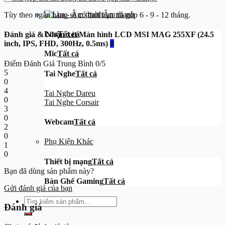
Âm thanh
Tùy theo ngân hàng sẽ có thời hạn trả góp 6 - 9 - 12 tháng.
Loa
Tất cả
Đánh giá & Nhận xét Màn hình LCD MSI MAG 255XF (24.5
inch, IPS, FHD, 300Hz, 0.5ms)
0
Mic
Tất cả
Điểm Đánh Giá Trung Bình
0/5
5
Tai Nghe
Tất cả
0
4
Tai Nghe Dareu
0
Tai Nghe Corsair
3
0
Webcam
Tất cả
2
0
Phụ Kiện Khác
1
0
Thiết bị mạng
Tất cả
Bạn đã dùng sản phẩm này?
Bàn Ghế Gaming
Tất cả
Gửi đánh giá của bạn
Tìm
Đánh giá
kiếm: