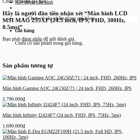
Chưa có đánh giá nào.
Xây dựng cấu hình
Hãy là người đầu tiên nhận xét “Màn hình LCD
Chưa có sản phẩm trong giỏ hàng.
MSI MAG 255XF (24.5 inch, IPS, FHD, 300Hz,
0.5ms)”
Giỏ hàng
Bạn phải
đăng nhập
để gửi đánh giá.
Chưa có sản phẩm trong giỏ hàng.
Sản phẩm tương tự
Màn hình Gaming AOC 24G50Z/71 | 24 inch, FHD, 260Hz, IPS
2.790.000
₫
Màn hình Infinity I2424F7 (24 inch, FHD, IPS, 75Hz, 5ms)
1.690.000
₫