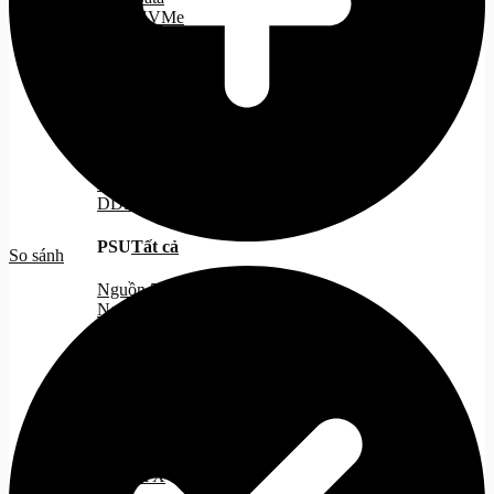
SSD NVMe
SSD M2
SSD M2 Gen 3
SSD M2 Gen 4
SSD M2 Gen 5
RAM
Tất cả
DDR 4
DDR 5
PSU
Tất cả
So sánh
Nguồn 500W
Nguồn 500W - 750W
Nguồn 750W
Nguồn ITX
CASE
Tất cả
Case ATX
Case MATX
Case ITX