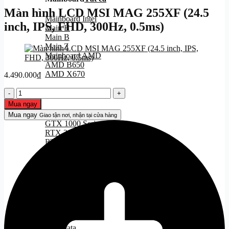
Màn hình LCD MSI MAG 255XF (24.5
Mainboard Intel
inch, IPS, FHD, 300Hz, 0.5ms)
Main H
Main B
Main Z
Mainboard AMD
AMD B650
AMD X670
4.490.000
₫
Màn
VGA
Tất cả
hình
Mua ngay
LCD
VGA - Nvidia
Mua ngay
Giao tận nơi, nhận tại cửa hàng
MSI
GTX 1000 Series
MAG
RTX 2000 Series
255XF
RTX 3000 Series
(24.5
RTX 4000 Series
inch,
RTX 5000 Series
IPS,
VGA - AMD
FHD,
RX 6000 Series
300Hz,
RX 7000 Series
0.5ms)
số
SSD
Tất cả
lượng
SSD Sata