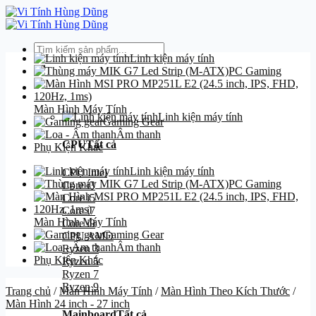
Bỏ
qua
nội
Tìm
dung
Linh kiện máy tính
kiếm:
PC Gaming
Danh mục
Màn Hình Máy Tính
Linh kiện máy tính
Gaming Gear
Âm thanh
CPU
Tất cả
Phụ Kiện Khác
Linh kiện máy tính
CPU Intel
PC Gaming
Core i3
Core i5
Core i7
Màn Hình Máy Tính
Core i9
Gaming Gear
CPU AMD
Âm thanh
Ryzen 3
Phụ Kiện Khác
Ryzen 5
Ryzen 7
Ryzen 9
Trang chủ
/
Màn Hình Máy Tính
/
Màn Hình Theo Kích Thước
/
Màn Hình 24 inch - 27 inch
Mainboard
Tất cả