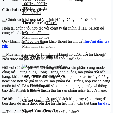
100Hz - 200Hz
200Hz - 300Hz
Câu hỏi thường gặp
Trên 300Hz
Chính sách trả góp tại Vi Tính Hùng Dũng như thế nào?
Theo nhu cầu
Tất cả
Hiện tại chúng tôi hợp tác với công ty tài chính là HD Saison để
Màn hình Gaming
cung cấp dịch vụ trả góp.
Màn hình đồ họa
Quý khách hàng có thể tham khảo thông tin chi tiết
hướng dẫn trả
Màn hình cong
góp
.
Màn hình văn phòng
Mua sản phẩm tại Vi Tính Hùng Dũng có được đổi trả không?
Giá treo màn hình
Tất cả
Nếu được thì phí đổi trả sẽ được tính như thế nào?
Gaming Gear
Đối với các sản phẩm của chúng tôi bán ra sản phẩm cùng model,
cùng màu, cùng dung lượng. Trong tình huống sản phẩm đổi hết
Bàn Phím Gaming
Tất cả
hàng, khách hàng có thể đổi sang một sản phẩm khác tương đương
hoặc cao hơn về giá trị so với sản phẩm lỗi. Trường hợp khách hàng
muốn trả sản phẩm: Chúng tôi sẽ kiểm tra tình trạng máy và thông
Bàn Phím Dareu
báo đến Khách hàng về giá trị thu lại sản phẩm ngay tại cửa hàng.
Bàn Phím Corsair
Để biết thêm thông tin chi tiết, quý khách hàng truy cập đường dẫn
Chuột Gaming
Tất cả
bên dưới để nắm được phí đổi trả chi tiết nhất . Chi tiết bấm
tại đây
.
Chuột Văn Phòng
Tất cả
Trả góp thẻ tín dụng thì được góp mấy tháng?