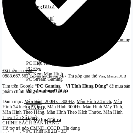
Cooling
Tất cả
Tản Nhiệt Khí
Tản Nhiệt Nước
Tản Nhiệt Nước 240
Tản Nhiệt Nước 360
PC Gaming
PC Gaming
Tất cả
PC Hiệu Năng/Giá Tốt
PC Đẹp
Đã thêm so sánh
PC Kèm Màn Hình
0888.667.567
Trả góp qua thẻ
Tư vấn trực tuyến 24/7
Visa, Master, JCB
PC Stream Gaming
Tìm trên Google “
PC Gaming
+
Vi Tính Hùng Dũng
” để mua sản
PC văn phòng
Tất cả
phẩm chính hãng nhanh nhất nhé!
Danh mục:
Màn Hình 200Hz - 300Hz
,
Màn Hình 24 inch
,
Màn
PC Intel
Hình 24 inch - 27 inch
,
Màn Hình 300Hz
,
Màn Hình Máy Tính
,
PC AMD
Màn Hình Theo Hãng
,
Màn Hình Theo Kích Thước
,
Màn Hình
Theo Tần Số Quét
PC Đồ họa
Tất cả
CHÍNH SÁCH BÁN HÀNG
Hỗ trợ trả góp CMND, CCCD, Tín dụng
PC Thiết Kế 2D - 3D