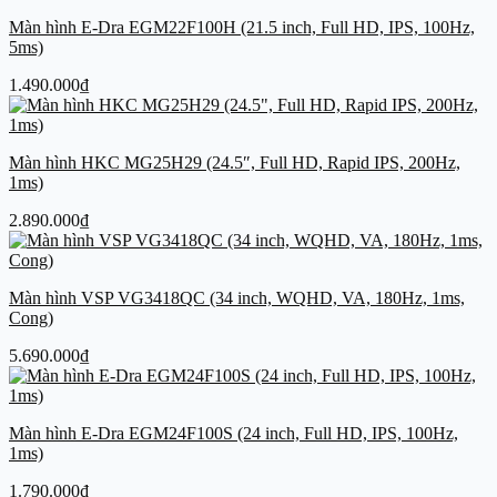
Màn hình E-Dra EGM22F100H (21.5 inch, Full HD, IPS, 100Hz,
5ms)
1.490.000
₫
Màn hình HKC MG25H29 (24.5″, Full HD, Rapid IPS, 200Hz,
1ms)
2.890.000
₫
Màn hình VSP VG3418QC (34 inch, WQHD, VA, 180Hz, 1ms,
Cong)
5.690.000
₫
Màn hình E-Dra EGM24F100S (24 inch, Full HD, IPS, 100Hz,
1ms)
1.790.000
₫