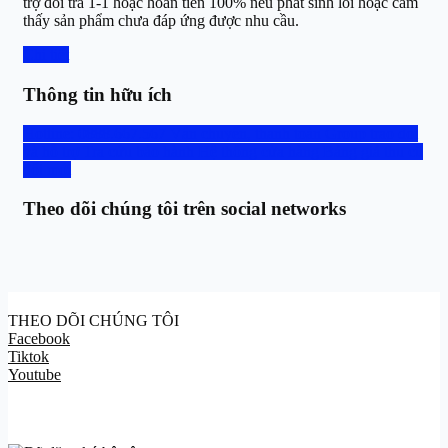
trợ đổi trả 1-1 hoặc hoàn tiền 100% nếu phát sinh lỗi hoặc cảm
thấy sản phẩm chưa đáp ứng được nhu cầu.
Chi tiết
Thông tin hữu ích
Hotline: 0888.667.567
Vận chuyển, thanh toán
Group trao đổi
và hỗ trợ
Tra cứu bảo hành
Hệ thống cửa hàng
Bảng giá thu cũ
đổi mới
Theo dõi chúng tôi trên social networks
THEO DÕI CHÚNG TÔI
Facebook
Tiktok
Youtube