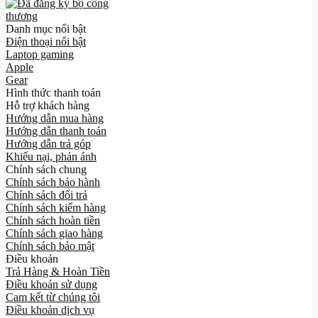
Danh mục nổi bật
Điện thoại nổi bật
Laptop gaming
Apple
Gear
Hình thức thanh toán
Hỗ trợ khách hàng
Hướng dẫn mua hàng
Hướng dẫn thanh toán
Hướng dẫn trả góp
Khiếu nại, phản ánh
Chính sách chung
Chính sách bảo hành
Chính sách đổi trả
Chính sách kiểm hàng
Chính sách hoàn tiền
Chính sách giao hàng
Chính sách bảo mật
Điều khoản
Trả Hàng & Hoàn Tiền
Điều khoản sử dụng
Cam kết từ chúng tôi
Điều khoản dịch vụ