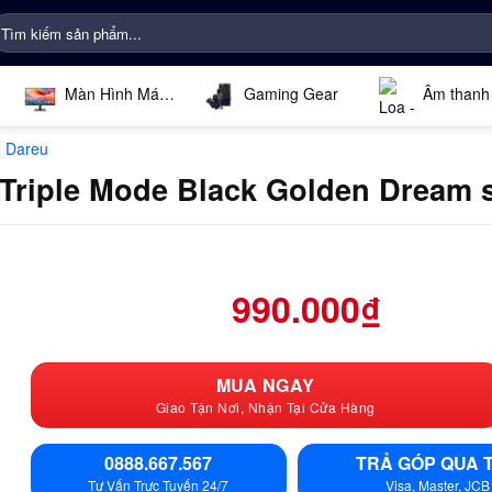
ìm
iếm:
Màn Hình Máy
Gaming Gear
Âm thanh
Tính
 Dareu
Triple Mode Black Golden Dream 
990.000
₫
MUA NGAY
Giao Tận Nơi, Nhận Tại Cửa Hàng
0888.667.567
TRẢ GÓP QUA 
Tư Vấn Trực Tuyến 24/7
Visa, Master, JCB