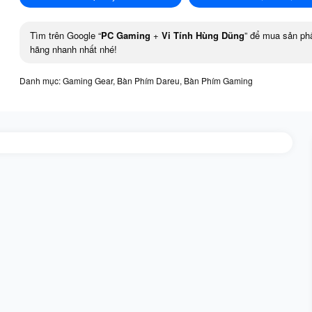
Tìm trên Google “
PC Gaming
+
Vi Tính Hùng Dũng
” để mua sản ph
hãng nhanh nhất nhé!
Danh mục:
Gaming Gear
,
Bàn Phím Dareu
,
Bàn Phím Gaming