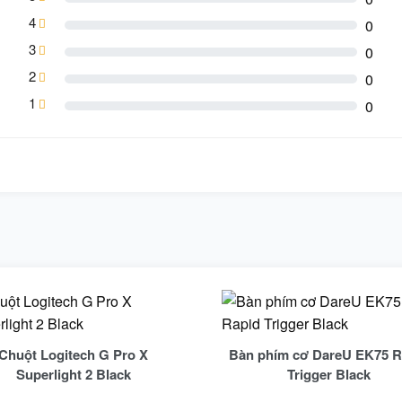
4
0
3
0
2
0
1
0
Chuột Logitech G Pro X
Bàn phím cơ DareU EK75 R
Superlight 2 Black
Trigger Black