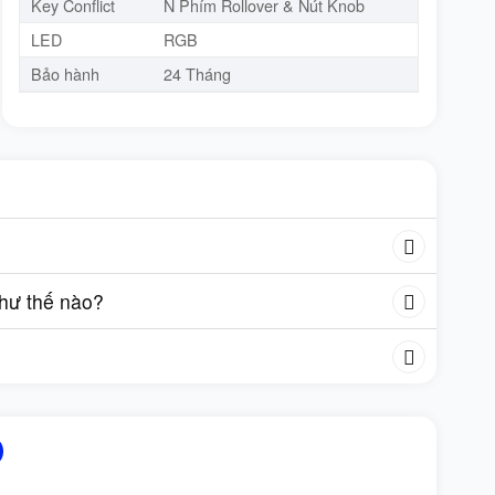
Key Conflict
N Phím Rollover & Nút Knob
LED
RGB
Bảo hành
24 Tháng
như thế nào?