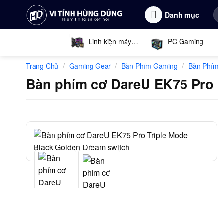
Bỏ
T
Danh mục
qua
k
nội
dung
Linh kiện máy
PC Gaming
tính
/
/
/
Trang Chủ
Gaming Gear
Bàn Phím Gaming
Bàn Phím
Bàn phím cơ DareU EK75 Pro 