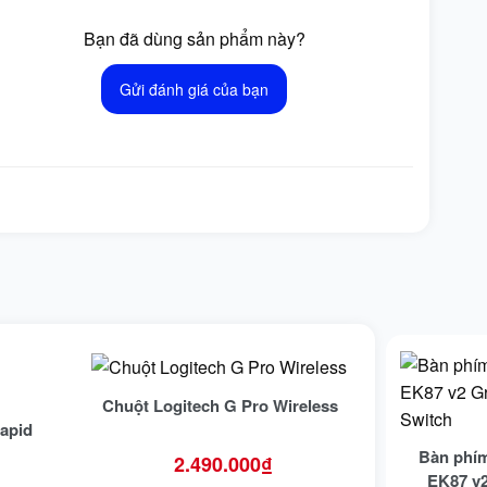
Bạn đã dùng sản phẩm này?
Gửi đánh giá của bạn
Chuột Logitech G Pro Wireless
apid
Bàn phí
2.490.000
₫
EK87 v