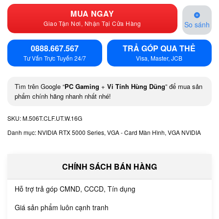
MUA NGAY
Giao Tận Nơi, Nhận Tại Cửa Hàng
So sánh
0888.667.567
TRẢ GÓP QUA THẺ
Tư Vấn Trực Tuyến 24/7
Visa, Master, JCB
Tìm trên Google “
PC Gaming
+
Vi Tính Hùng Dũng
” để mua sản
phẩm chính hãng nhanh nhất nhé!
SKU:
M.506T.CLF.UT.W.16G
Danh mục:
NVIDIA RTX 5000 Series
,
VGA - Card Màn Hình
,
VGA NVIDIA
CHÍNH SÁCH BÁN HÀNG
Hỗ trợ trả góp CMND, CCCD, Tín dụng
Giá sản phẩm luôn cạnh tranh