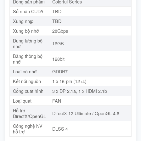
Dòng sản phẩm
Colorful Series
Số nhân CUDA
TBD
Xung nhịp
TBD
Xung bộ nhớ
28Gbps
Dung lượng bộ
16GB
nhớ
Băng thông bộ
128bit
nhớ
Loại bộ nhớ
GDDR7
Kết nối nguồn
1 x 16-pin (12+4)
Cổng xuất hình
3 x DP 2.1a, 1 x HDMI 2.1b
Loại quạt
FAN
Hỗ trợ
DirectX 12 Ultimate / OpenGL 4.6
DirectX/OpenGL
Công nghệ NV
DLSS 4
hỗ trợ