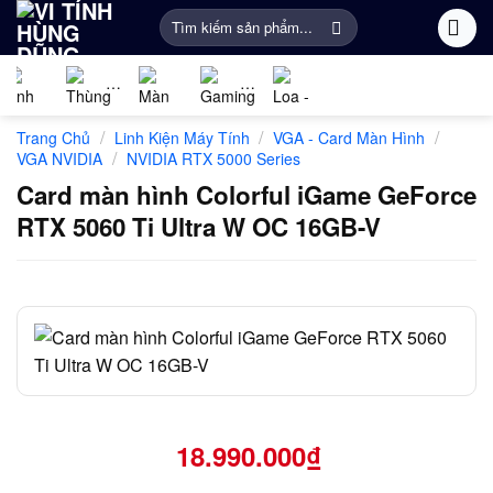
Bỏ
Tìm
qua
kiếm:
nội
dung
Linh
PC
Màn
Gaming
Âm
Phụ
/
/
/
Trang Chủ
Linh Kiện Máy Tính
VGA - Card Màn Hình
kiện
Gaming
Hình
Gear
thanh
Kiện
/
VGA NVIDIA
NVIDIA RTX 5000 Series
máy
Máy
Khác
Card màn hình Colorful iGame GeForce
tính
Tính
RTX 5060 Ti Ultra W OC 16GB-V
18.990.000
₫