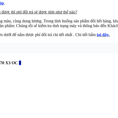
óp
.
ược thì phí đổi trả sẽ được tính như thế nào?
ng màu, cùng dung lượng. Trong tình huống sản phẩm đổi hết hàng, k
ản phẩm: Chúng tôi sẽ kiểm tra tình trạng máy và thông báo đến Khách 
n dưới để nắm được phí đổi trả chi tiết nhất . Chi tiết bấm
tại đây
.
070 X3 OC
0