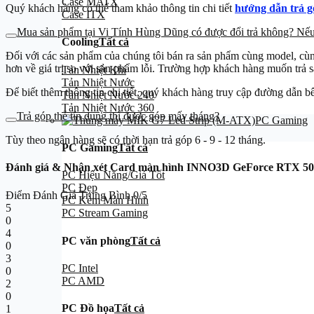
Case MATX
Quý khách hàng có thể tham khảo thông tin chi tiết
hướng dẫn trả g
Case ITX
Mua sản phẩm tại Vi Tính Hùng Dũng có được đổi trả không? Nếu đ
Cooling
Tất cả
Đối với các sản phẩm của chúng tôi bán ra sản phẩm cùng model, cù
hơn về giá trị so với sản phẩm lỗi. Trường hợp khách hàng muốn trả s
Tản Nhiệt Khí
Tản Nhiệt Nước
Để biết thêm thông tin chi tiết, quý khách hàng truy cập đường dẫn bê
Tản Nhiệt Nước 240
Tản Nhiệt Nước 360
Trả góp thẻ tín dụng thì được góp mấy tháng?
PC Gaming
Tùy theo ngân hàng sẽ có thời hạn trả góp 6 - 9 - 12 tháng.
PC Gaming
Tất cả
Đánh giá & Nhận xét Card màn hình INNO3D GeForce RTX 5
PC Hiệu Năng/Giá Tốt
PC Đẹp
Điểm Đánh Giá Trung Bình
0/5
PC Kèm Màn Hình
5
PC Stream Gaming
0
4
PC văn phòng
Tất cả
0
3
PC Intel
0
PC AMD
2
0
PC Đồ họa
Tất cả
1