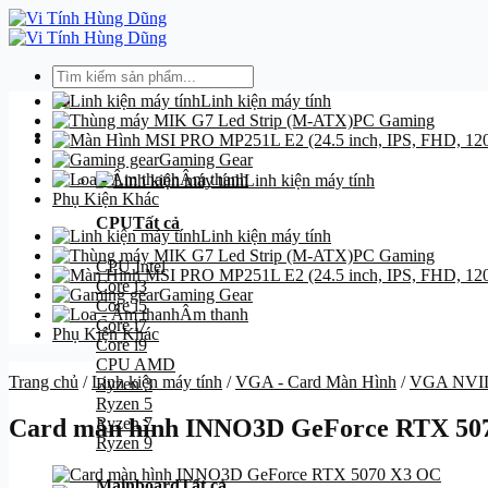
Bỏ
qua
nội
Tìm
dung
kiếm:
Linh kiện máy tính
PC Gaming
Danh mục
Gaming Gear
Âm thanh
Linh kiện máy tính
Phụ Kiện Khác
CPU
Tất cả
Linh kiện máy tính
PC Gaming
CPU Intel
Core i3
Gaming Gear
Core i5
Âm thanh
Core i7
Phụ Kiện Khác
Core i9
CPU AMD
Trang chủ
/
Linh kiện máy tính
/
VGA - Card Màn Hình
/
VGA NVI
Ryzen 3
Ryzen 5
Ryzen 7
Card màn hình INNO3D GeForce RTX 50
Ryzen 9
Mainboard
Tất cả