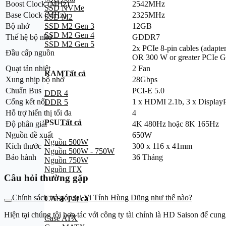
Boost Clock (MHz)
2542MHz
SSD NVMe
Base Clock (MHz)
2325MHz
SSD M2
Bộ nhớ
12GB
SSD M2 Gen 3
SSD M2 Gen 4
Thế hệ bộ nhớ
GDDR7
SSD M2 Gen 5
2x PCIe 8-pin cables (adapter
Đầu cấp nguồn
OR 300 W or greater PCIe G
Quạt tản nhiệt
2 Fan
RAM
Tất cả
Xung nhịp bộ nhớ
28Gbps
Chuẩn Bus
PCI-E 5.0
DDR 4
Cổng kết nối
1 x HDMI 2.1b, 3 x DisplayP
DDR 5
Hỗ trợ hiển thị tối đa
4
PSU
Tất cả
Độ phân giải
4K 480Hz hoặc 8K 165Hz
Nguồn đề xuất
650W
Nguồn 500W
Kích thước
300 x 116 x 41mm
Nguồn 500W - 750W
Bảo hành
36 Tháng
Nguồn 750W
Nguồn ITX
Câu hỏi thường gặp
Chính sách trả góp tại Vi Tính Hùng Dũng như thế nào?
CASE
Tất cả
Hiện tại chúng tôi hợp tác với công ty tài chính là HD Saison để cung
Case ATX