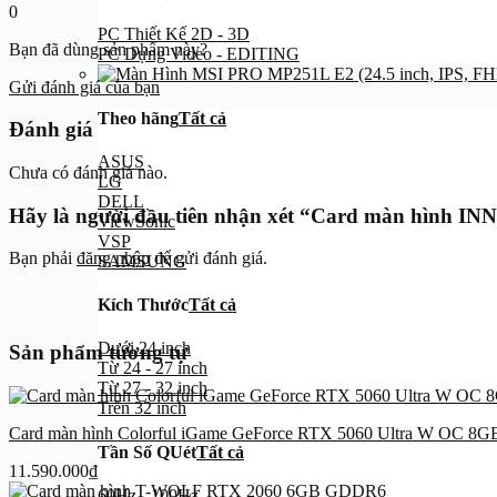
0
PC Thiết Kế 2D - 3D
Bạn đã dùng sản phẩm này?
PC Dựng Video - EDITING
Gửi đánh giá của bạn
Theo hãng
Tất cả
Đánh giá
ASUS
Chưa có đánh giá nào.
LG
DELL
Hãy là người đầu tiên nhận xét “Card màn hình 
ViewSonic
VSP
Bạn phải
đăng nhập
để gửi đánh giá.
SAMSUNG
Kích Thước
Tất cả
Dưới 24 inch
Sản phẩm tương tự
Từ 24 - 27 inch
Từ 27 - 32 inch
Trên 32 inch
Card màn hình Colorful iGame GeForce RTX 5060 Ultra W OC 8G
Tần Số QUét
Tất cả
11.590.000
₫
60Hz - 100Hz