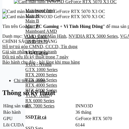
Mainboard Intel
Main H
Main B
Main Z
Tìm trên Google “
PC Gaming
+
Vi Tính Hùng Dũng
” để mua sản 
Mainboard AMD
Danh mục:
VGA - Card Màn Hình
,
NVIDIA RTX 5000 Series
,
VGA
AMD B650
CHÍNH SÁCH BÁN HÀNG
AMD X670
Hỗ trợ trả góp CMND, CCCD, Tín dụng
Giá sản phẩm luôn cạnh tranh
VGA
Tất cả
Đổi trả nếu lỗi kỹ thuật trong 7 ngày
Bảo hành chu đáo - hài lòng khi mua hàng
VGA - Nvidia
GTX 1000 Series
RTX 2000 Series
RTX 3000 Series
Chi tiết sản phẩm
RTX 4000 Series
RTX 5000 Series
Thông số kỹ thuật
VGA - AMD
RX 6000 Series
RX 7000 Series
Hãng sản xuất
INNO3D
Bảo hành
36 tháng
SSD
Tất cả
GPU
GeForce RTX 5070
Lõi CUDA
6144
SSD Sata