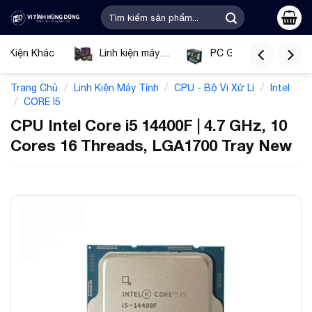
Bỏ
Tìm
qua
kiếm:
nội
ụ Kiện Khác
Linh kiện máy
PC Gaming
dung
tính
Tín
/
/
/
Trang Chủ
Linh Kiện Máy Tính
CPU - Bộ Vi Xử Lí
Intel
/
CORE I5
CPU Intel Core i5 14400F | 4.7 GHz, 10
Cores 16 Threads, LGA1700 Tray New