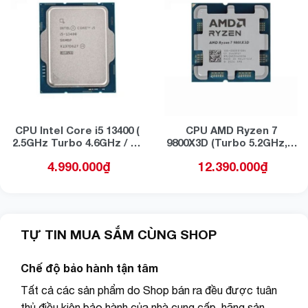
CPU Intel Core i5 13400 (
CPU AMD Ryzen 7
2.5GHz Turbo 4.6GHz / 10
9800X3D (Turbo 5.2GHz, 8
Nhân 16 Luồng / 20MB /
Nhân 16 Luồng, AM5,
4.990.000
₫
12.390.000
₫
LGA 1700) Tray new
104MB Cache) Tray new
TỰ TIN MUA SẮM CÙNG SHOP
Chế độ bảo hành tận tâm
Tất cả các sản phẩm do Shop bán ra đều được tuân
thủ điều kiện bảo hành của nhà cung cấp, hãng sản