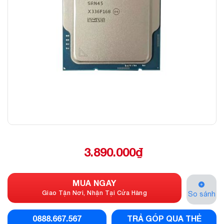
3.890.000
₫
MUA NGAY
Giao Tận Nơi, Nhận Tại Cửa Hàng
So sánh
0888.667.567
TRẢ GÓP QUA THẺ