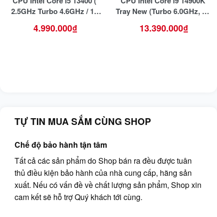
CPU Intel Core i5 13400 (
CPU Intel Core i9 14900K
2.5GHz Turbo 4.6GHz / 10
Tray New (Turbo 6.0GHz, 24
Nhân 16 Luồng / 20MB /
Cores 32 Threads)
4.990.000
₫
13.390.000
₫
LGA 1700) Tray new
TỰ TIN MUA SẮM CÙNG SHOP
Chế độ bảo hành tận tâm
Tất cả các sản phẩm do Shop bán ra đều được tuân
thủ điều kiện bảo hành của nhà cung cấp, hãng sản
xuất. Nếu có vấn đề về chất lượng sản phẩm, Shop xin
cam kết sẽ hỗ trợ Quý khách tới cùng.