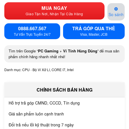
MUA NGAY
Giao Tận Nơi, Nhận Tại Cửa Hàng
So sánh
0888.667.567
TRẢ GÓP QUA THẺ
Tư Vấn Trực Tuyến 24/7
Visa, Master, JCB
Tìm trên Google “
PC Gaming
+
Vi Tính Hùng Dũng
” để mua sản
phẩm chính hãng nhanh nhất nhé!
Danh mục:
CPU - Bộ Vi Xử Lí
,
CORE I7
,
Intel
CHÍNH SÁCH BÁN HÀNG
Hỗ trợ trả góp CMND, CCCD, Tín dụng
Giá sản phẩm luôn cạnh tranh
Đổi trả nếu lỗi kỹ thuật trong 7 ngày