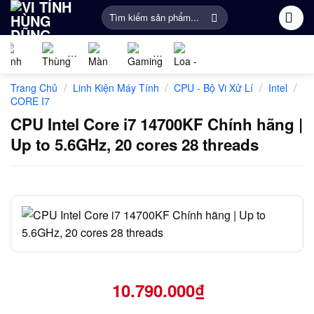
Bỏ
Tìm
qua
kiếm:
nội
dung
Linh
PC
Màn
Gaming
Âm
Phụ
/
/
/
/
Trang Chủ
Linh Kiện Máy Tính
CPU - Bộ Vi Xử Lí
Intel
kiện
Gaming
Hình
Gear
thanh
Kiện
CORE I7
máy
Máy
Khác
CPU Intel Core i7 14700KF Chính hãng |
tính
Tính
Up to 5.6GHz, 20 cores 28 threads
10.790.000
₫