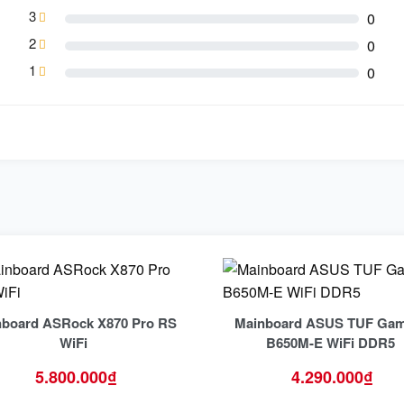
3
0
2
0
1
0
nboard ASRock X870 Pro RS
Mainboard ASUS TUF Gam
WiFi
B650M-E WiFi DDR5
5.800.000
₫
4.290.000
₫