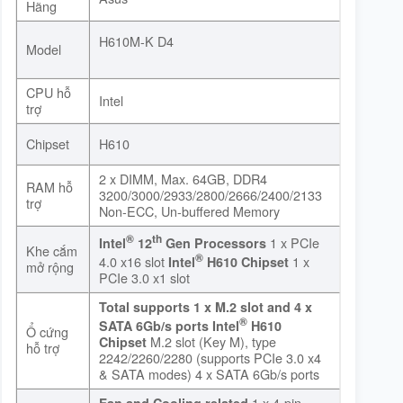
Hãng
H610M-K D4
Model
CPU hỗ
Intel
trợ
Chipset
H610
2 x DIMM, Max. 64GB, DDR4
RAM hỗ
3200/3000/2933/2800/2666/2400/2133
trợ
Non-ECC, Un-buffered Memory
®
th
1 x PCIe
Intel
12
Gen Processors
Khe cắm
®
4.0 x16 slot
1 x
Intel
H610 Chipset
mở rộng
PCIe 3.0 x1 slot
Total supports 1 x M.2 slot and 4 x
®
SATA 6Gb/s ports
Intel
H610
Ổ cứng
M.2 slot (Key M), type
Chipset
hỗ trợ
2242/2260/2280 (supports PCIe 3.0 x4
& SATA modes) 4 x SATA 6Gb/s ports
1 x 4-pin