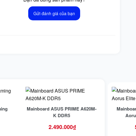
Gửi đánh giá của bạn
ing
Mainboard ASUS PRIME A620M-
Mainboa
K DDR5
Aoru
2.490.000
₫