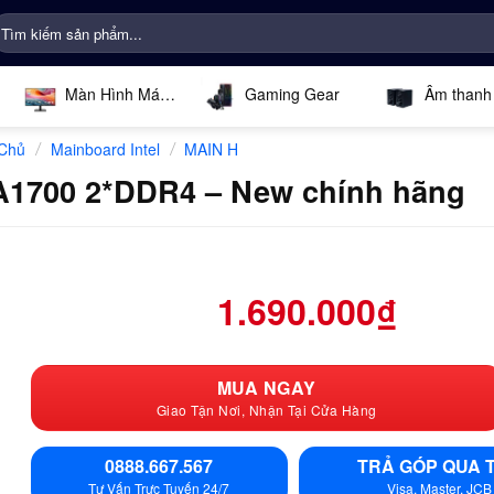
ìm
iếm:
Màn Hình Máy
Gaming Gear
Âm thanh
Tính
Chủ
Mainboard Intel
MAIN H
/
/
1700 2*DDR4 – New chính hãng
1.690.000
₫
MUA NGAY
Giao Tận Nơi, Nhận Tại Cửa Hàng
0888.667.567
TRẢ GÓP QUA 
Tư Vấn Trực Tuyến 24/7
Visa, Master, JCB