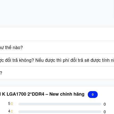
hư thế nào?
 đổi trả không? Nếu được thì phí đổi trả sẽ được tính 
g?
M K LGA1700 2*DDR4 – New chính hãng
0
5
0
4
0