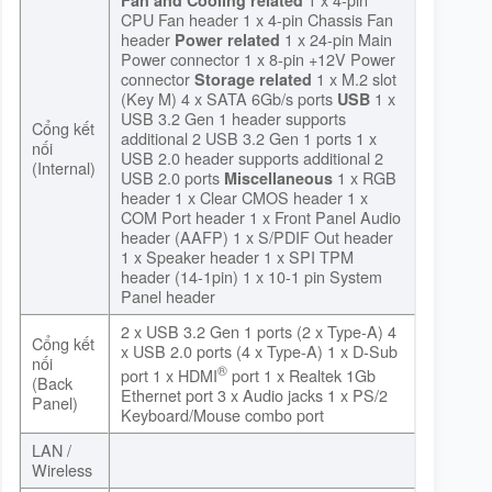
Fan and Cooling related
CPU Fan header 1 x 4-pin Chassis Fan
header
1 x 24-pin Main
Power related
Power connector 1 x 8-pin +12V Power
connector
1 x M.2 slot
Storage related
(Key M) 4 x SATA 6Gb/s ports
1 x
USB
USB 3.2 Gen 1 header supports
Cổng kết
additional 2 USB 3.2 Gen 1 ports 1 x
nối
USB 2.0 header supports additional 2
(Internal)
USB 2.0 ports
1 x RGB
Miscellaneous
header 1 x Clear CMOS header 1 x
COM Port header 1 x Front Panel Audio
header (AAFP) 1 x S/PDIF Out header
1 x Speaker header 1 x SPI TPM
header (14-1pin) 1 x 10-1 pin System
Panel header
2 x USB 3.2 Gen 1 ports (2 x Type-A) 4
Cổng kết
x USB 2.0 ports (4 x Type-A) 1 x D-Sub
nối
®
port 1 x HDMI
port 1 x Realtek 1Gb
(Back
Ethernet port 3 x Audio jacks 1 x PS/2
Panel)
Keyboard/Mouse combo port
LAN /
Wireless