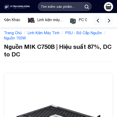
Bỏ
Tìm
qua
kiếm:
nội
ụ Kiện Khác
Linh kiện máy
PC Gaming
dung
tính
Tín
/
/
/
Trang Chủ
Linh Kiện Máy Tính
PSU - Bộ Cấp Nguồn
Nguồn 750W
Nguồn MIK C750B | Hiệu suất 87%, DC
to DC