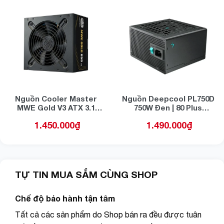
Nguồn Cooler Master
Nguồn Deepcool PL750D
MWE Gold V3 ATX 3.1
750W Đen | 80 Plus
650W (MPE-6502-ACAAG-
Bronze, 230V
1.450.000
₫
1.490.000
₫
3BEU)
TỰ TIN MUA SẮM CÙNG SHOP
Chế độ bảo hành tận tâm
Tất cả các sản phẩm do Shop bán ra đều được tuân