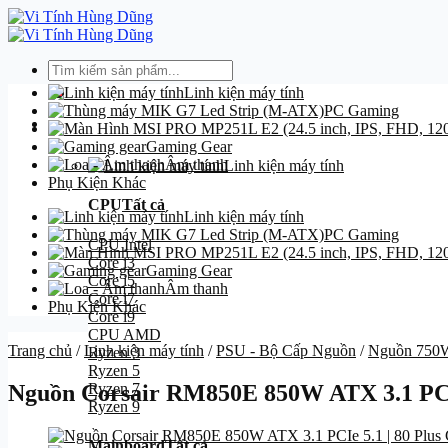
Bỏ
qua
nội
Tìm
dung
kiếm:
Linh kiện máy tính
PC Gaming
Danh mục
Gaming Gear
Âm thanh
Linh kiện máy tính
Phụ Kiện Khác
CPU
Tất cả
Linh kiện máy tính
PC Gaming
CPU Intel
Core i3
Gaming Gear
Core i5
Âm thanh
Core i7
Phụ Kiện Khác
Core i9
CPU AMD
Trang chủ
/
Linh kiện máy tính
/
PSU - Bộ Cấp Nguồn
/
Nguồn 750
Ryzen 3
Ryzen 5
Ryzen 7
Nguồn Corsair RM850E 850W ATX 3.1 PCIe 
Ryzen 9
Mainboard
Tất cả