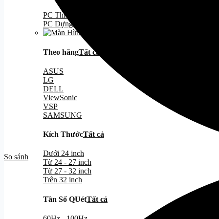
PC Thiết Kế 2D - 3D
PC Dựng Video - EDITING
Theo hãng
Tất cả
ASUS
LG
DELL
ViewSonic
VSP
SAMSUNG
Kích Thước
Tất cả
Dưới 24 inch
So sánh
Từ 24 - 27 inch
Từ 27 - 32 inch
Trên 32 inch
Tần Số QUét
Tất cả
60Hz - 100Hz