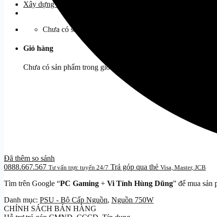
Xây dựng cấu hình
Chưa có sản phẩm trong giỏ hàng.
Giỏ hàng
Chưa có sản phẩm trong giỏ hàng.
Đã thêm so sánh
0888.667.567
Trả góp qua thẻ
Tư vấn trực tuyến 24/7
Visa, Master, JCB
Tìm trên Google “
PC Gaming
+
Vi Tính Hùng Dũng
” để mua sản 
Danh mục:
PSU - Bộ Cấp Nguồn
,
Nguồn 750W
CHÍNH SÁCH BÁN HÀNG