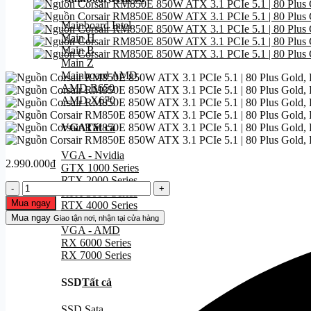
Mainboard Intel
Main H
Main B
Main Z
Mainboard AMD
AMD B650
AMD X670
VGA
Tất cả
VGA - Nvidia
2.990.000
₫
GTX 1000 Series
RTX 2000 Series
Nguồn
RTX 3000 Series
Corsair
Mua ngay
RTX 4000 Series
RM850E
RTX 5000 Series
Mua ngay
Giao tận nơi, nhận tại cửa hàng
850W
VGA - AMD
ATX
RX 6000 Series
3.1
RX 7000 Series
PCIe
5.1
SSD
Tất cả
|
80
SSD Sata