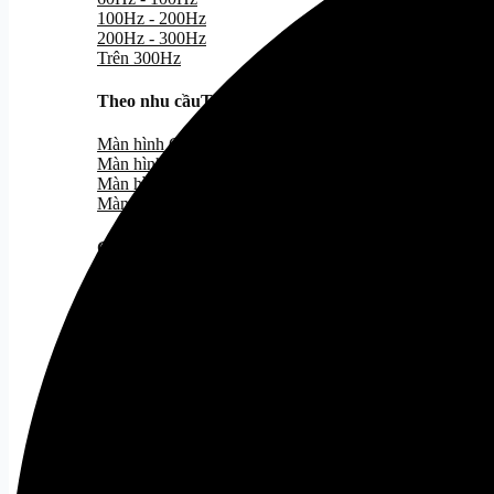
100Hz - 200Hz
200Hz - 300Hz
Trên 300Hz
Theo nhu cầu
Tất cả
Màn hình Gaming
Màn hình đồ họa
Màn hình cong
Màn hình văn phòng
Giá treo màn hình
Tất cả
Gaming Gear
Bàn Phím Gaming
Tất cả
Bàn Phím Dareu
Bàn Phím Corsair
Chuột Gaming
Tất cả
Chuột Văn Phòng
Tất cả