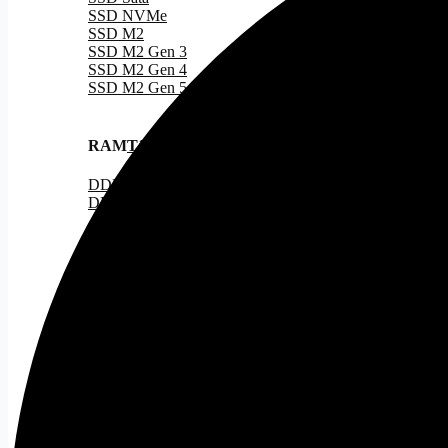
Plus
SSD NVMe
Gold,
SSD M2
Full
SSD M2 Gen 3
Module
SSD M2 Gen 4
số
SSD M2 Gen 5
lượng
RAM
Tất cả
DDR 4
DDR 5
PSU
Tất cả
Nguồn 500W
Nguồn 500W - 750W
Nguồn 750W
Nguồn ITX
CASE
Tất cả
Case ATX