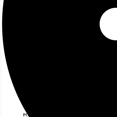
Case MATX
Case ITX
Cooling
Tất cả
Tản Nhiệt Khí
Tản Nhiệt Nước
Tản Nhiệt Nước 240
Tản Nhiệt Nước 360
PC Gaming
PC Gaming
Tất cả
PC Hiệu Năng/Giá Tốt
PC Đẹp
PC Kèm Màn Hình
PC Stream Gaming
PC văn phòng
Tất cả
PC Intel
PC AMD
PC Đồ họa
Tất cả