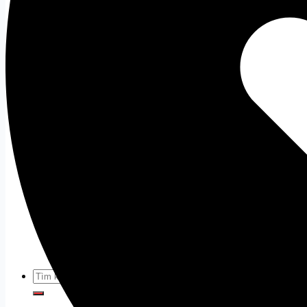
Âm thanh
Loa
Tất cả
Mic
Tất cả
Tai Nghe
Tất cả
Tai Nghe Dareu
Tai Nghe Corsair
Webcam
Tất cả
Phụ Kiện Khác
Thiết bị mạng
Tất cả
Bàn Ghế Gaming
Tất cả
Tìm
kiếm: