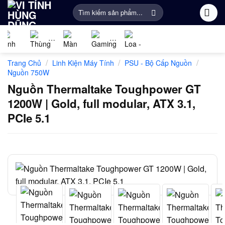
Bỏ
Tìm
qua
kiếm:
nội
dung
Linh
PC
Màn
Gaming
Âm
Phụ
/
/
/
Trang Chủ
Linh Kiện Máy Tính
PSU - Bộ Cấp Nguồn
kiện
Gaming
Hình
Gear
thanh
Kiện
Nguồn 750W
máy
Máy
Khác
Nguồn Thermaltake Toughpower GT
tính
Tính
1200W | Gold, full modular, ATX 3.1,
PCIe 5.1