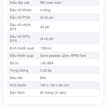
Kiểu dây cáp
Rời hoàn toàn
Đầu nối Molex
4 cổng
Đầu nối PCIe
(6+2) pin
Đầu nối chính
24 pin
ATX
Đầu nối CPU
(4+4) pin
EPS
Kích thước quạt
135mm
Điều khiển quạt
Semi-passive (Zero RPM Fan)
Độ ồn
<20 dBA
Trọng lượng
3.36 kg
Màu sắc
Đen
Kích thước
160 x 150 x 86 mm
Bảo hành
60 tháng (5 năm)