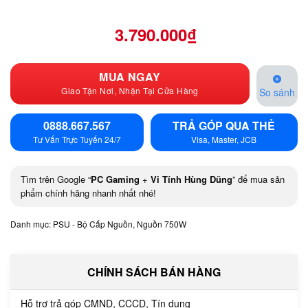
3.790.000
₫
MUA NGAY
Giao Tận Nơi, Nhận Tại Cửa Hàng
So sánh
0888.667.567
TRẢ GÓP QUA THẺ
Tư Vấn Trực Tuyến 24/7
Visa, Master, JCB
Tìm trên Google “
PC Gaming
+
Vi Tính Hùng Dũng
” để mua sản
phẩm chính hãng nhanh nhất nhé!
Danh mục:
PSU - Bộ Cấp Nguồn
,
Nguồn 750W
CHÍNH SÁCH BÁN HÀNG
Hỗ trợ trả góp CMND, CCCD, Tín dụng