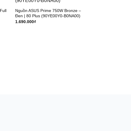
Full
Nguồn ASUS Prime 750W Bronze –
Đen | 80 Plus (90YE00Y0-B0NA00)
1.690.000
₫
Nguồn Thermalright
80 Plus Gold, PCIe 
2.790.000
₫