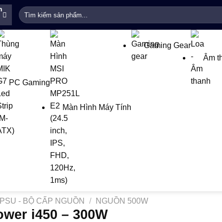
h
Tìm
kiếm:
Gaming Gear
Âm t
PC Gaming
Màn Hình Máy Tính
PSU - BỘ CẤP NGUỒN
/
NGUỒN 500W
ower i450 – 300W