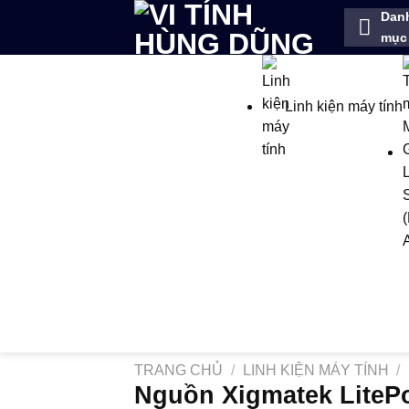
Bỏ
Dan
qua
mục
nội
dung
Linh kiện máy tính
TRANG CHỦ
/
LINH KIỆN MÁY TÍNH
/
Nguồn Xigmatek LiteP