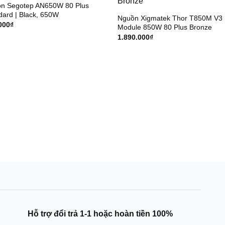
n Segotep AN650W 80 Plus
dard | Black, 650W
Nguồn Xigmatek Thor T850M V3 
000
₫
Module 850W 80 Plus Bronze
1.890.000
₫
Hỗ trợ đổi trả 1-1 hoặc hoàn tiền 100%