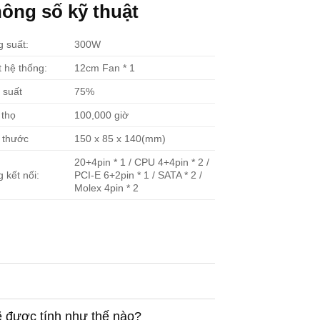
ông số kỹ thuật
 suất:
300W
 hệ thống:
12cm Fan * 1
 suất
75%
 thọ
100,000 giờ
 thước
150 x 85 x 140(mm)
20+4pin * 1 / CPU 4+4pin * 2 /
 kết nối:
PCI-E 6+2pin * 1 / SATA * 2 /
Molex 4pin * 2
ẽ được tính như thế nào?