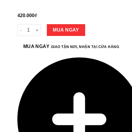
420.000
₫
Nguồn Xigmatek LitePower i450 - 300W số lượng
MUA NGAY
MUA NGAY
GIAO TẬN NƠI, NHẬN TẠI CỬA HÀNG