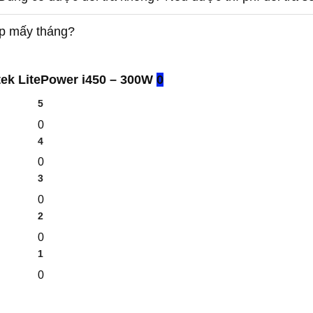
óp mấy tháng?
ek LitePower i450 – 300W
0
5
0
4
0
3
0
2
0
1
0