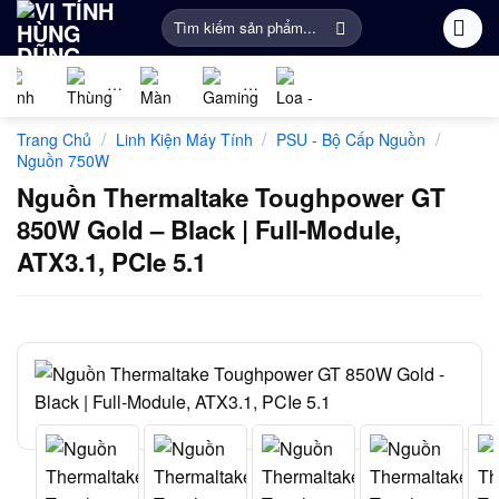
Bỏ
Tìm
qua
kiếm:
nội
dung
Linh
PC
Màn
Gaming
Âm
Phụ
/
/
/
Trang Chủ
Linh Kiện Máy Tính
PSU - Bộ Cấp Nguồn
kiện
Gaming
Hình
Gear
thanh
Kiện
Nguồn 750W
máy
Máy
Khác
Nguồn Thermaltake Toughpower GT
tính
Tính
850W Gold – Black | Full-Module,
ATX3.1, PCIe 5.1