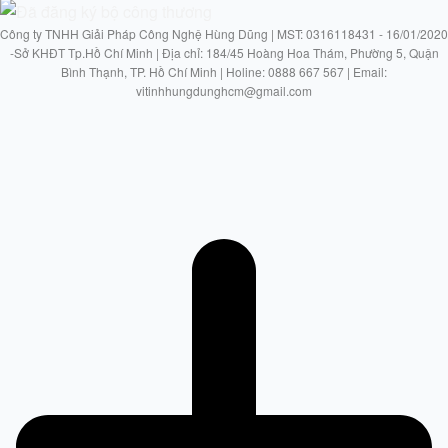
Công ty TNHH Giải Pháp Công Nghệ Hùng Dũng | MST: 0316118431 - 16/01/2020
-Sở KHĐT Tp.Hồ Chí Minh | Địa chỉ: 184/45 Hoàng Hoa Thám, Phường 5, Quận
Bình Thạnh, TP. Hồ Chí Minh | Holine: 0888 667 567 | Email:
vitinhhungdunghcm@gmail.com