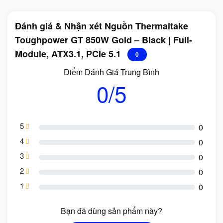
Đánh giá & Nhận xét Nguồn Thermaltake
Toughpower GT 850W Gold – Black | Full-
Module, ATX3.1, PCIe 5.1
0
Điểm Đánh Giá Trung Bình
0/5
5
0
4
0
3
0
2
0
1
0
Bạn đã dùng sản phẩm này?