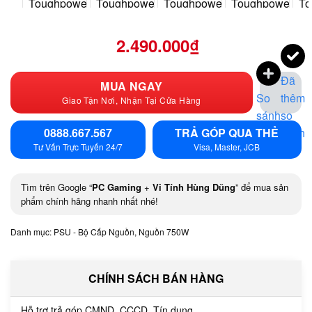
2.490.000
₫
Đã
MUA NGAY
So
thêm
Giao Tận Nơi, Nhận Tại Cửa Hàng
sánh
so
0888.667.567
TRẢ GÓP QUA THẺ
sánh
Tư Vấn Trực Tuyến 24/7
Visa, Master, JCB
Tìm trên Google “
PC Gaming
+
Vi Tính Hùng Dũng
” để mua sản
phẩm chính hãng nhanh nhất nhé!
Danh mục:
PSU - Bộ Cấp Nguồn
,
Nguồn 750W
CHÍNH SÁCH BÁN HÀNG
Hỗ trợ trả góp CMND, CCCD, Tín dụng