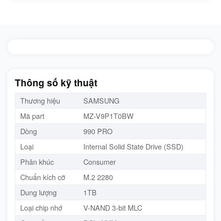
Thông số kỹ thuật
Thương hiệu
SAMSUNG
Mã part
MZ-V9P1T0BW
Dòng
990 PRO
Loại
Internal Solid State Drive (SSD)
Phân khúc
Consumer
Chuẩn kích cỡ
M.2 2280
Dung lượng
1TB
Loại chip nhớ
V-NAND 3-bit MLC