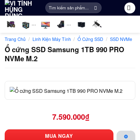
Bỏ
Tìm
qua
kiếm:
nội
dung
Linh
PC
Màn
Gaming
Âm
Phụ
/
/
/
Trang Chủ
Linh Kiện Máy Tính
Ổ Cứng SSD
SSD NVMe
kiện
Gaming
Hình
Gear
thanh
Kiện
máy
Máy
Khác
Ổ cứng SSD Samsung 1TB 990 PRO
tính
Tính
NVMe M.2
7.590.000
₫
MUA NGAY