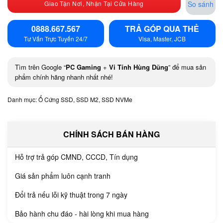
Giao Tận Nơi, Nhận Tại Cửa Hàng
So sánh
0888.667.567
TRẢ GÓP QUA THẺ
Tư Vấn Trực Tuyến 24/7
Visa, Master, JCB
Tìm trên Google “
PC Gaming
+
Vi Tính Hùng Dũng
” để mua sản
phẩm chính hãng nhanh nhất nhé!
Danh mục:
Ổ Cứng SSD
,
SSD M2
,
SSD NVMe
CHÍNH SÁCH BÁN HÀNG
Hỗ trợ trả góp CMND, CCCD, Tín dụng
Giá sản phẩm luôn cạnh tranh
Đổi trả nếu lỗi kỹ thuật trong 7 ngày
Bảo hành chu đáo - hài lòng khi mua hàng