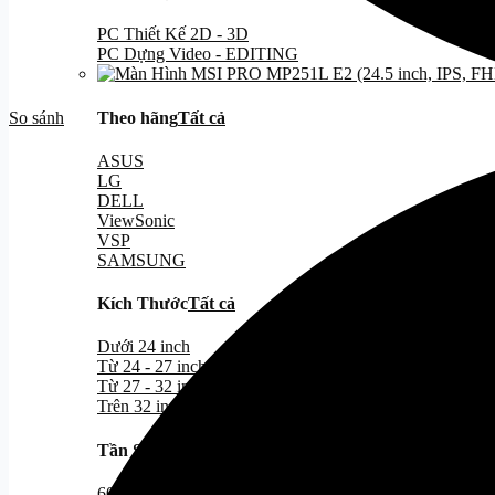
PC Thiết Kế 2D - 3D
PC Dựng Video - EDITING
Theo hãng
Tất cả
So sánh
ASUS
LG
DELL
ViewSonic
VSP
SAMSUNG
Kích Thước
Tất cả
Dưới 24 inch
Từ 24 - 27 inch
Từ 27 - 32 inch
Trên 32 inch
Tần Số QUét
Tất cả
60Hz - 100Hz