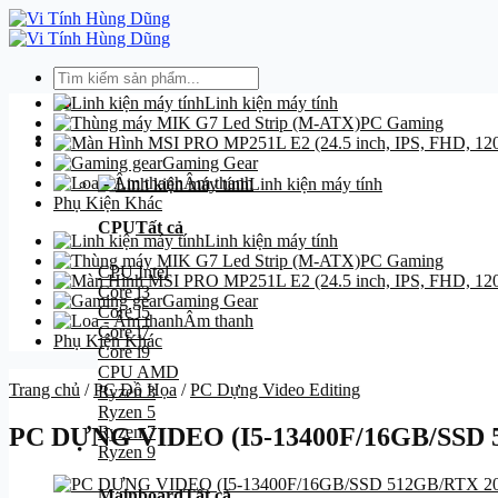
Bỏ
qua
nội
Tìm
dung
kiếm:
Linh kiện máy tính
PC Gaming
Danh mục
Gaming Gear
Âm thanh
Linh kiện máy tính
Phụ Kiện Khác
CPU
Tất cả
Linh kiện máy tính
PC Gaming
CPU Intel
Core i3
Gaming Gear
Core i5
Âm thanh
Core i7
Phụ Kiện Khác
Core i9
CPU AMD
Trang chủ
/
PC Đồ Họa
/
PC Dựng Video Editing
Ryzen 3
Ryzen 5
Ryzen 7
PC DỰNG VIDEO (I5-13400F/16GB/SSD 
Ryzen 9
Mainboard
Tất cả