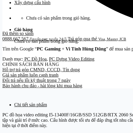
Xây dựng cấu hình
Chưa có sản phẩm trong giỏ hàng.
Giỏ hàng
Đã thêm so sánh
0888.667.567
Trả góp qua thẻ
Tư vấn trực tuyến 24/7
Visa, Master, JCB
Chưa có sản phẩm trong giỏ hàng.
Tìm trên Google “
PC Gaming
+
Vi Tính Hùng Dũng
” để mua sản 
Danh mục:
PC Đồ Họa
,
PC Dựng Video Editing
CHÍNH SÁCH BÁN HÀNG
Hỗ trợ trả góp CMND, CCCD, Tín dụng
Giá sản phẩm luôn cạnh tranh
Đổi trả nếu lỗi kỹ thuật trong 7 ngày
Bảo hành chu đáo - hài lòng khi mua hàng
Chi tiết sản phẩm
PC đồ họa video editing I5-13400F/16GB/SSD 512GB/RTX 2060 Su
tập và giải trí ở mức cao. Cấu hình được tối ưu để đáp ứng tốt nhu cầ
hiện tại ở thời điểm này.