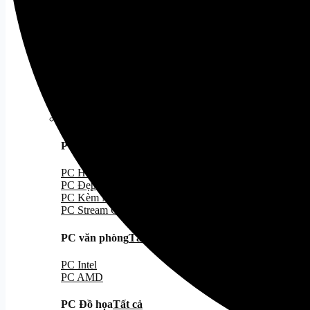
Case MATX
Case ITX
Cooling
Tất cả
Tản Nhiệt Khí
Tản Nhiệt Nước
Tản Nhiệt Nước 240
Tản Nhiệt Nước 360
PC Gaming
PC Gaming
Tất cả
PC Hiệu Năng/Giá Tốt
PC Đẹp
PC Kèm Màn Hình
PC Stream Gaming
PC văn phòng
Tất cả
PC Intel
PC AMD
PC Đồ họa
Tất cả