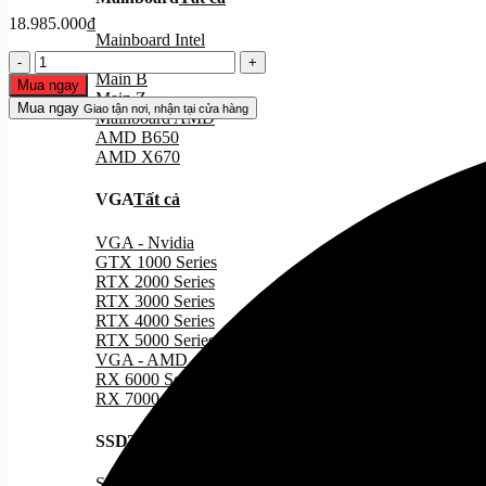
18.985.000
₫
Mainboard Intel
PC
Main H
DỰNG
Main B
Mua ngay
VIDEO
Main Z
Mua ngay
Giao tận nơi, nhận tại cửa hàng
(I5-
Mainboard AMD
13400F/16GB/SSD
AMD B650
512GB/RTX
AMD X670
2060
Super
VGA
Tất cả
8GB)
số
VGA - Nvidia
lượng
GTX 1000 Series
RTX 2000 Series
RTX 3000 Series
RTX 4000 Series
RTX 5000 Series
VGA - AMD
RX 6000 Series
RX 7000 Series
SSD
Tất cả
SSD Sata