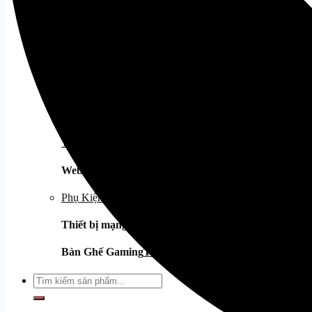
Âm thanh
Loa
Tất cả
Mic
Tất cả
Tai Nghe
Tất cả
Tai Nghe Dareu
Tai Nghe Corsair
Webcam
Tất cả
Phụ Kiện Khác
Thiết bị mạng
Tất cả
Bàn Ghế Gaming
Tất cả
Tìm
kiếm: