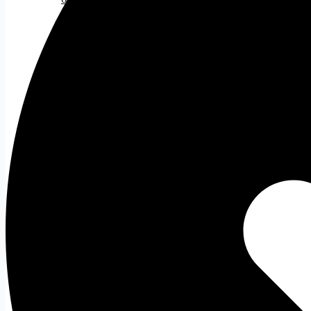
100Hz - 200Hz
200Hz - 300Hz
Trên 300Hz
Theo nhu cầu
Tất cả
Màn hình Gaming
Màn hình đồ họa
Màn hình cong
Màn hình văn phòng
Giá treo màn hình
Tất cả
Gaming Gear
Bàn Phím Gaming
Tất cả
Bàn Phím Dareu
Bàn Phím Corsair
Chuột Gaming
Tất cả
Chuột Văn Phòng
Tất cả