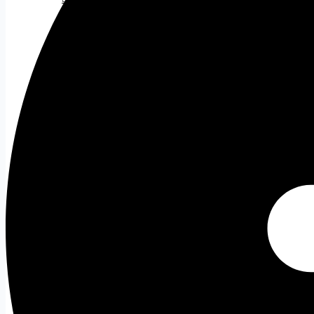
SSD NVMe
SSD M2
SSD M2 Gen 3
SSD M2 Gen 4
SSD M2 Gen 5
RAM
Tất cả
DDR 4
DDR 5
PSU
Tất cả
Nguồn 500W
Nguồn 500W - 750W
Nguồn 750W
Nguồn ITX
CASE
Tất cả
Case ATX