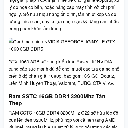
lý đồ họa cơ bản, hoặc nâng cấp máy tính với chi phí
hợp lý. Sở hữu hiệu năng ổn định, tản nhiệt kép và độ
tương thích cao, đây là lựa chọn cực kỳ đáng cân nhắc
trong phân khúc tầm trung.
GTX 1060 3GB sử dụng kiến trúc Pascal từ NVIDIA,
cung cấp sức mạnh đủ để chơi mượt các tựa game phổ
biến ở độ phân giải 1080p, bao gồm: CS:GO, Dota 2,
Liên Minh Huyền Thoại, Valorant, PUBG, GTA V, v.v.
Ram SSTC 16GB DDR4 3200Mhz Tản
Thép
RAM SSTC 16GB DDR4 3200MHz C22 sở hữu tốc độ
bus lên đến 3200MHz, phù hợp với cả nền tảng AMD
và Intel, mang lại hiệu suất xử lý vượt trội trong các tác