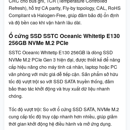
CRC cho bus ghi, TCR (Temperature Controlled
Refresh), hỗ trợ CA parity, Fly-by topology, CAL, RoHS
Compliant và Halogen-Free, giúp đảm bảo độ ổn định
và độ bền cao khi vận hành lâu dài.
Ổ cứng SSD SSTC Oceanic Whitetip E130
256GB NVMe M.2 PCIe
SSTC Oceanic Whitetip E130 256GB là dòng SSD
NVMe M.2 PCIe Gen 3 hiện đại, được thiết kế để nâng
cấp hiệu năng cho máy tính cá nhân, laptop hoặc PC
văn phòng với mức giá dễ tiếp cận. Sản phẩm sở hữu
tốc độ vượt trội so với SSD SATA truyền thống, đảm
bảo thao tác khởi động và truy xuất dữ liệu nhanh
chóng.
Tốc độ vượt trội: So với ổ cứng SSD SATA, NVMe M.2
cung cấp tốc độ truy cập nhanh hơn nhiều, giúp giảm
thời gian khởi động hệ điều hành và mở ứng dụng.