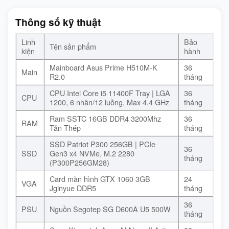
Thông số kỹ thuật
Linh
Bảo
Tên sản phẩm
kiện
hành
Mainboard Asus Prime H510M-K
36
Main
R2.0
tháng
CPU Intel Core i5 11400F Tray | LGA
36
CPU
1200, 6 nhân/12 luồng, Max 4.4 GHz
tháng
Ram SSTC 16GB DDR4 3200Mhz
36
RAM
Tản Thép
tháng
SSD Patriot P300 256GB | PCIe
36
SSD
Gen3 x4 NVMe, M.2 2280
tháng
(P300P256GM28)
Card màn hình GTX 1060 3GB
24
VGA
Jginyue DDR5
tháng
36
PSU
Nguồn Segotep SG D600A U5 500W
tháng