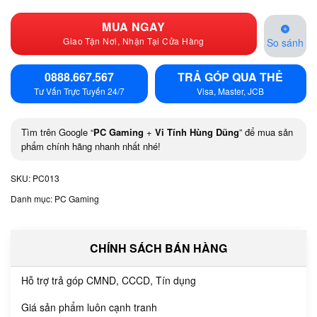
MUA NGAY
Giao Tận Nơi, Nhận Tại Cửa Hàng
So sánh
0888.667.567
TRẢ GÓP QUA THẺ
Tư Vấn Trực Tuyến 24/7
Visa, Master, JCB
Tìm trên Google “
PC Gaming
+
Vi Tính Hùng Dũng
” để mua sản
phẩm chính hãng nhanh nhất nhé!
SKU:
PC013
Danh mục:
PC Gaming
CHÍNH SÁCH BÁN HÀNG
Hỗ trợ trả góp CMND, CCCD, Tín dụng
Giá sản phẩm luôn cạnh tranh