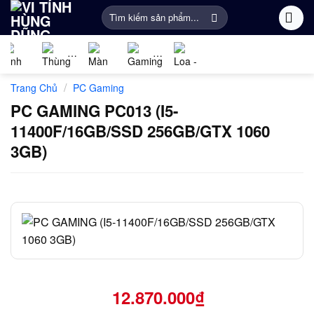
Bỏ
Tìm
qua
kiếm:
nội
dung
Linh
PC
Màn
Gaming
Âm
Phụ
/
Trang Chủ
PC Gaming
kiện
Gaming
Hình
Gear
thanh
Kiện
máy
Máy
Khác
PC GAMING PC013 (I5-
tính
Tính
11400F/16GB/SSD 256GB/GTX 1060
3GB)
12.870.000
₫