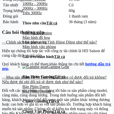
100Hz - 200Hz
Tản nhiệt
Có
200Hz - 300Hz
Trọng lượng
60g
Trên 300Hz
Đóng gói
1 thanh ram
Bảo hành
36 tháng (3 năm)
Theo nhu cầu
Tất cả
Câu hỏi thường gặp
Màn hình Gaming
Màn hình đồ họa
Màn hình cong
Chính sách trả góp tại Vi Tính Hùng Dũng như thế nào?
Màn hình văn phòng
Hiện tại chúng tôi hợp tác với công ty tài chính là HD Saison để
cung cấp dịch vụ trả góp.
Giá treo màn hình
Tất cả
Quý khách hàng có thể tham khảo thông tin chi tiết
hướng dẫn trả
Gaming Gear
góp
.
Bàn Phím Gaming
Tất cả
Mua sản phẩm tại Vi Tính Hùng Dũng có được đổi trả không?
Nếu được thì phí đổi trả sẽ được tính như thế nào?
Bàn Phím Dareu
Đối với các sản phẩm của chúng tôi bán ra sản phẩm cùng model,
Bàn Phím Corsair
cùng màu, cùng dung lượng. Trong tình huống sản phẩm đổi hết
hàng, khách hàng có thể đổi sang một sản phẩm khác tương đương
Chuột Gaming
Tất cả
hoặc cao hơn về giá trị so với sản phẩm lỗi. Trường hợp khách hàng
muốn trả sản phẩm: Chúng tôi sẽ kiểm tra tình trạng máy và thông
Chuột Văn Phòng
Tất cả
báo đến Khách hàng về giá trị thu lại sản phẩm ngay tại cửa hàng.