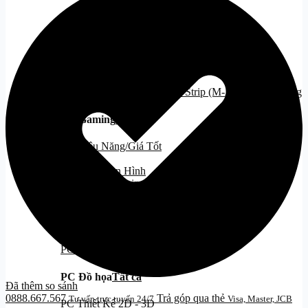
Cooling
Tất cả
Tản Nhiệt Khí
Tản Nhiệt Nước
Tản Nhiệt Nước 240
Tản Nhiệt Nước 360
PC Gaming
PC Gaming
Tất cả
PC Hiệu Năng/Giá Tốt
PC Đẹp
PC Kèm Màn Hình
PC Stream Gaming
PC văn phòng
Tất cả
PC Intel
PC AMD
PC Đồ họa
Tất cả
Đã thêm so sánh
0888.667.567
Trả góp qua thẻ
Tư vấn trực tuyến 24/7
Visa, Master, JCB
PC Thiết Kế 2D - 3D