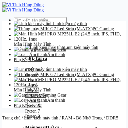
Bỏ
qua
nội
Tìm
dung
Linh kiện máy tính
kiếm:
PC Gaming
Danh mục
Màn Hình Máy Tính
Linh kiện máy tính
Gaming Gear
Âm thanh
CPU
Tất cả
Phụ Kiện Khác
Linh kiện máy tính
CPU Intel
PC Gaming
Core i3
Core i5
Core i7
Màn Hình Máy Tính
Core i9
Gaming Gear
CPU AMD
Âm thanh
Ryzen 3
Phụ Kiện Khác
Ryzen 5
Ryzen 7
Ryzen 9
Trang chủ
/
Linh kiện máy tính
/
RAM - Bộ Nhớ Trong
/
DDR5
Mainboard
Tất cả