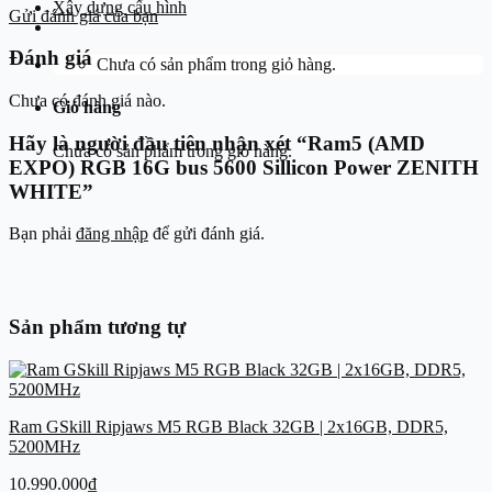
Xây dựng cấu hình
Gửi đánh giá của bạn
Đánh giá
Chưa có sản phẩm trong giỏ hàng.
Chưa có đánh giá nào.
Giỏ hàng
Hãy là người đầu tiên nhận xét “Ram5 (AMD
Chưa có sản phẩm trong giỏ hàng.
EXPO) RGB 16G bus 5600 Sillicon Power ZENITH
WHITE”
Bạn phải
đăng nhập
để gửi đánh giá.
Sản phẩm tương tự
Ram GSkill Ripjaws M5 RGB Black 32GB | 2x16GB, DDR5,
5200MHz
10.990.000
₫