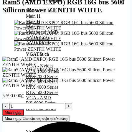
Ram5 (AMD EXPO) RGB 16G bus 5600
Sillicon Power ZENITH WHITE
Mainboard Intel
Main H
Main B
Main Z
Mainboard AMD
AMD B650
AMD X670
VGA
Tất cả
VGA - Nvidia
GTX 1000 Series
RTX 2000 Series
RTX 3000 Series
RTX 4000 Series
RTX 5000 Series
5.590.000
₫
VGA - AMD
RX 6000 Series
Ram5
RX 7000 Series
(AMD
Mua ngay
EXPO)
Mua ngay
Giao tận nơi, nhận tại cửa hàng
SSD
Tất cả
RGB
16G
SSD Sata
bus