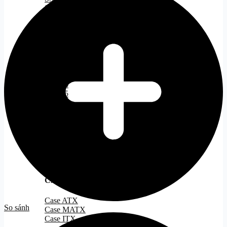
SSD NVMe
5600
SSD M2
Sillicon
SSD M2 Gen 3
Power
SSD M2 Gen 4
ZENITH
SSD M2 Gen 5
WHITE
số
lượng
RAM
Tất cả
DDR 4
DDR 5
PSU
Tất cả
Nguồn 500W
Nguồn 500W - 750W
Nguồn 750W
Nguồn ITX
CASE
Tất cả
Case ATX
So sánh
Case MATX
Case ITX