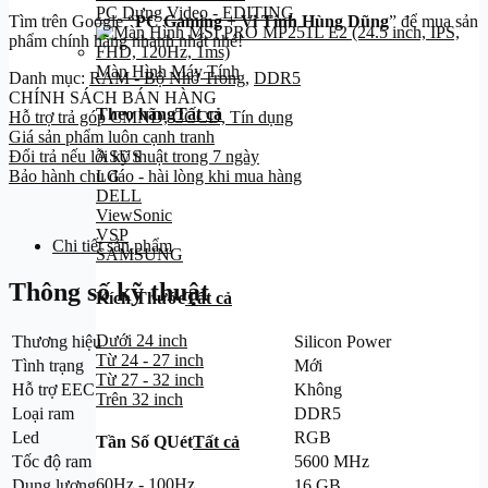
PC Dựng Video - EDITING
Tìm trên Google “
PC Gaming
+
Vi Tính Hùng Dũng
” để mua sản
phẩm chính hãng nhanh nhất nhé!
Màn Hình Máy Tính
Danh mục:
RAM - Bộ Nhớ Trong
,
DDR5
CHÍNH SÁCH BÁN HÀNG
Theo hãng
Tất cả
Hỗ trợ trả góp CMND, CCCD, Tín dụng
Giá sản phẩm luôn cạnh tranh
Đổi trả nếu lỗi kỹ thuật trong 7 ngày
ASUS
Bảo hành chu đáo - hài lòng khi mua hàng
LG
DELL
ViewSonic
VSP
Chi tiết sản phẩm
SAMSUNG
Thông số kỹ thuật
Kích Thước
Tất cả
Dưới 24 inch
Thương hiệu
Silicon Power
Từ 24 - 27 inch
Tình trạng
Mới
Từ 27 - 32 inch
Hỗ trợ EEC
Không
Trên 32 inch
Loại ram
DDR5
Led
RGB
Tần Số QUét
Tất cả
Tốc độ ram
5600 MHz
60Hz - 100Hz
Dung lượng
16 GB