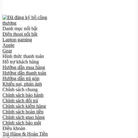
Danh mục nổi bật
Điện thoại nổi bật
Laptop gaming
Apple
Gear
Hình thức thanh toán
Hỗ trợ khách hàng
Hướng dẫn mua hàng
Hướng dẫn thanh toán
Hướng dẫn trả góp
Khiếu nại, phản ánh
Chính sách chung
Chính sách bảo hành
Chính sách đổi trả
Chính sách kiểm hàng
Chính sách hoàn tiền
Chính sách giao hàng
Chính sách bảo mật
Điều khoản
Trả Hàng & Hoàn Tiền