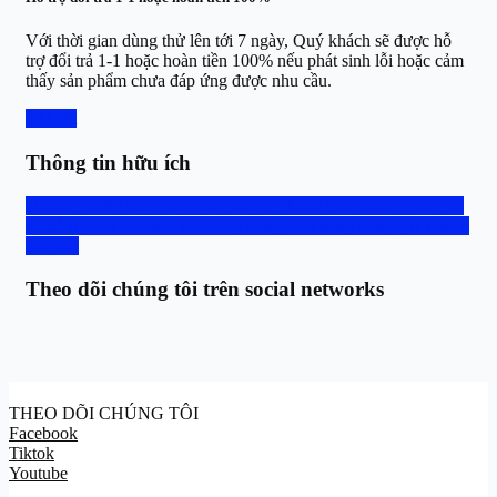
Với thời gian dùng thử lên tới 7 ngày, Quý khách sẽ được hỗ
trợ đổi trả 1-1 hoặc hoàn tiền 100% nếu phát sinh lỗi hoặc cảm
thấy sản phẩm chưa đáp ứng được nhu cầu.
Chi tiết
Thông tin hữu ích
Hotline: 0888.667.567
Vận chuyển, thanh toán
Group trao đổi
và hỗ trợ
Tra cứu bảo hành
Hệ thống cửa hàng
Bảng giá thu cũ
đổi mới
Theo dõi chúng tôi trên social networks
THEO DÕI CHÚNG TÔI
Facebook
Tiktok
Youtube