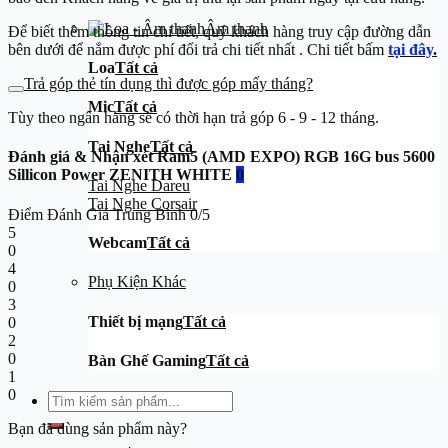
Âm thanh
Để biết thêm thông tin chi tiết, quý khách hàng truy cập đường dẫn
bên dưới để nắm được phí đổi trả chi tiết nhất . Chi tiết bấm
tại đây
.
Loa
Tất cả
Trả góp thẻ tín dụng thì được góp mấy tháng?
Mic
Tất cả
Tùy theo ngân hàng sẽ có thời hạn trả góp 6 - 9 - 12 tháng.
Tai Nghe
Tất cả
Đánh giá & Nhận xét Ram5 (AMD EXPO) RGB 16G bus 5600
Sillicon Power ZENITH WHITE
0
Tai Nghe Dareu
Tai Nghe Corsair
Điểm Đánh Giá Trung Bình
0/5
5
Webcam
Tất cả
0
4
Phụ Kiện Khác
0
3
Thiết bị mạng
Tất cả
0
2
0
Bàn Ghế Gaming
Tất cả
1
0
Tìm
kiếm:
Bạn đã dùng sản phẩm này?