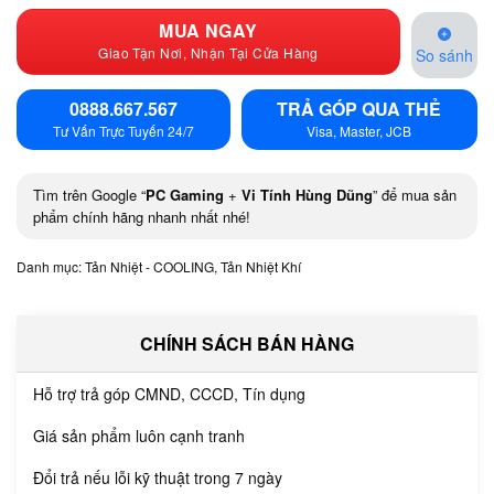
MUA NGAY
Giao Tận Nơi, Nhận Tại Cửa Hàng
So sánh
0888.667.567
TRẢ GÓP QUA THẺ
Tư Vấn Trực Tuyến 24/7
Visa, Master, JCB
Tìm trên Google “
PC Gaming
+
Vi Tính Hùng Dũng
” để mua sản
phẩm chính hãng nhanh nhất nhé!
Danh mục:
Tản Nhiệt - COOLING
,
Tản Nhiệt Khí
CHÍNH SÁCH BÁN HÀNG
Hỗ trợ trả góp CMND, CCCD, Tín dụng
Giá sản phẩm luôn cạnh tranh
Đổi trả nếu lỗi kỹ thuật trong 7 ngày