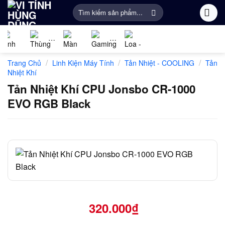
Bỏ
Tìm
qua
kiếm:
nội
dung
Linh
PC
Màn
Gaming
Âm
Phụ
/
/
/
Trang Chủ
Linh Kiện Máy Tính
Tản Nhiệt - COOLING
Tản
kiện
Gaming
Hình
Gear
thanh
Kiện
Nhiệt Khí
máy
Máy
Khác
Tản Nhiệt Khí CPU Jonsbo CR-1000
tính
Tính
EVO RGB Black
320.000
₫