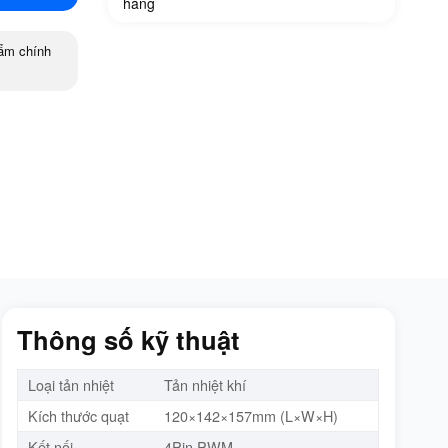
hàng
ẩm chính
Thông số kỹ thuật
Loại tản nhiệt
Tản nhiệt khí
Kích thước quạt
120×142×157mm (L×W×H)
Kết nối
4Pin PWM