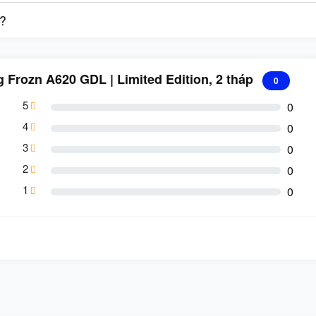
g?
g Frozn A620 GDL | Limited Edition, 2 tháp
0
5
0
4
0
3
0
2
0
1
0