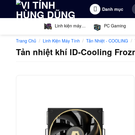
Bỏ
T
Danh mục
qua
k
nội
dung
Linh kiện máy
PC Gaming
tính
/
/
/
Trang Chủ
Linh Kiện Máy Tính
Tản Nhiệt - COOLING
Tản nhiệt khí ID-Cooling Froz