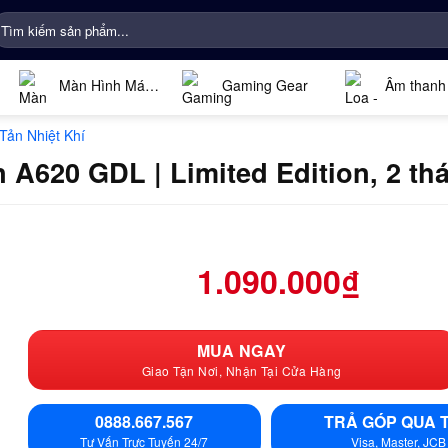
ìm
iếm:
Màn Hình Máy
Gaming Gear
Âm thanh
Tính
Tản Nhiệt Khí
n A620 GDL | Limited Edition, 2 th
1.090.000
₫
MUA NGAY
Giao Tận Nơi, Nhận Tại Cửa Hàng
0888.667.567
TRẢ GÓP QUA 
Tư Vấn Trực Tuyến 24/7
Visa, Master, JCB