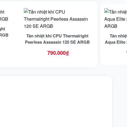
ght
 ARGB
Tản nhiệt khí CPU Thermalright
Tản nhiệ
Peerless Assassin 120 SE ARGB
Aqua Elite
790.000
₫