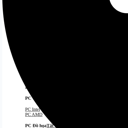
Case MATX
Case ITX
Cooling
Tất cả
Tản Nhiệt Khí
Tản Nhiệt Nước
Tản Nhiệt Nước 240
Tản Nhiệt Nước 360
PC Gaming
PC Gaming
Tất cả
PC Hiệu Năng/Giá Tốt
PC Đẹp
PC Kèm Màn Hình
PC Stream Gaming
PC văn phòng
Tất cả
PC Intel
PC AMD
PC Đồ họa
Tất cả