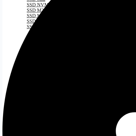
SSD NVMe
SSD M2
SSD M2 Gen 3
SSD M2 Gen 4
SSD M2 Gen 5
RAM
Tất cả
DDR 4
DDR 5
PSU
Tất cả
Nguồn 500W
Nguồn 500W - 750W
Nguồn 750W
Nguồn ITX
CASE
Tất cả
Case ATX