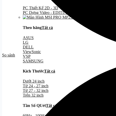
PC Thiết Kế 2D - 3D
PC Dựng Video - EDITING
Theo hãng
Tất cả
ASUS
LG
DELL
ViewSonic
So sánh
VSP
SAMSUNG
Kích Thước
Tất cả
Dưới 24 inch
Từ 24 - 27 inch
Từ 27 - 32 inch
Trên 32 inch
Tần Số QUét
Tất cả
60Hz - 100Hz