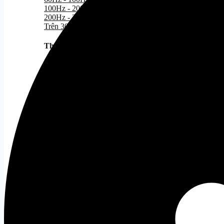
100Hz - 200Hz
200Hz - 300Hz
Trên 300Hz
Theo nhu cầu
Tất cả
Màn hình Gaming
Màn hình đồ họa
Màn hình cong
Màn hình văn phòng
Giá treo màn hình
Tất cả
Gaming Gear
Bàn Phím Gaming
Tất cả
Bàn Phím Dareu
Bàn Phím Corsair
Chuột Gaming
Tất cả
Chuột Văn Phòng
Tất cả