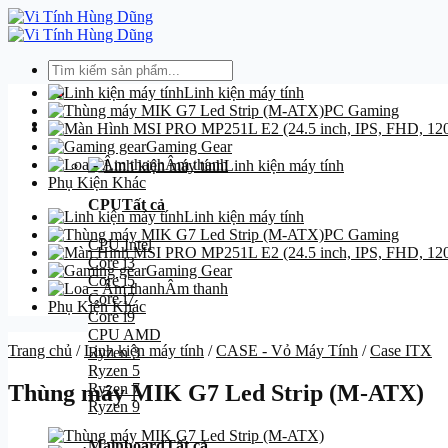
Bỏ
qua
nội
Tìm
dung
kiếm:
Linh kiện máy tính
PC Gaming
Danh mục
Gaming Gear
Âm thanh
Linh kiện máy tính
Phụ Kiện Khác
CPU
Tất cả
Linh kiện máy tính
PC Gaming
CPU Intel
Core i3
Gaming Gear
Core i5
Âm thanh
Core i7
Phụ Kiện Khác
Core i9
CPU AMD
Trang chủ
/
Linh kiện máy tính
/
CASE - Vỏ Máy Tính
/
Case ITX
Ryzen 3
Ryzen 5
Ryzen 7
Thùng máy MIK G7 Led Strip (M-ATX)
Ryzen 9
Mainboard
Tất cả