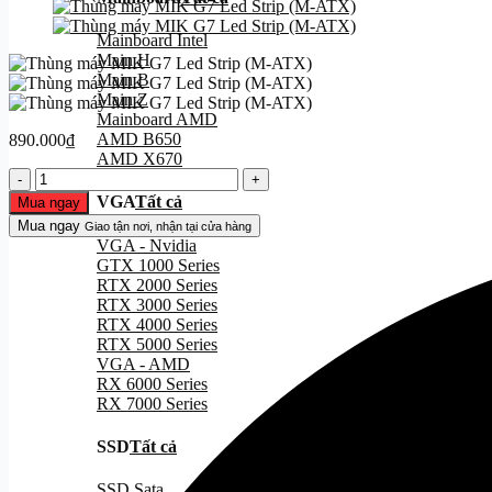
Mainboard Intel
Main H
Main B
Main Z
Mainboard AMD
AMD B650
890.000
₫
AMD X670
Thùng
máy
VGA
Tất cả
Mua ngay
MIK
Mua ngay
Giao tận nơi, nhận tại cửa hàng
G7
VGA - Nvidia
Led
GTX 1000 Series
Strip
RTX 2000 Series
(M-
RTX 3000 Series
ATX)
RTX 4000 Series
số
RTX 5000 Series
lượng
VGA - AMD
RX 6000 Series
RX 7000 Series
SSD
Tất cả
SSD Sata