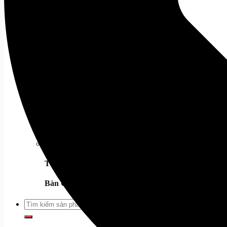
Âm thanh
Loa
Tất cả
Mic
Tất cả
Tai Nghe
Tất cả
Tai Nghe Dareu
Tai Nghe Corsair
Webcam
Tất cả
Phụ Kiện Khác
Thiết bị mạng
Tất cả
Bàn Ghế Gaming
Tất cả
Tìm
kiếm: