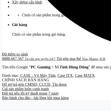
Xây dựng cấu hình
Chưa có sản phẩm trong giỏ hàng.
Giỏ hàng
Chưa có sản phẩm trong giỏ hàng.
Đã thêm so sánh
0888.667.567
Trả góp qua thẻ
Tư vấn trực tuyến 24/7
Visa, Master, JCB
Tìm trên Google “
PC Gaming
+
Vi Tính Hùng Dũng
” để mua sản 
Danh mục:
CASE - Vỏ Máy Tính
,
Case ITX
,
Case MATX
CHÍNH SÁCH BÁN HÀNG
Hỗ trợ trả góp CMND, CCCD, Tín dụng
Giá sản phẩm luôn cạnh tranh
Đổi trả nếu lỗi kỹ thuật trong 7 ngày
Bảo hành chu đáo - hài lòng khi mua hàng