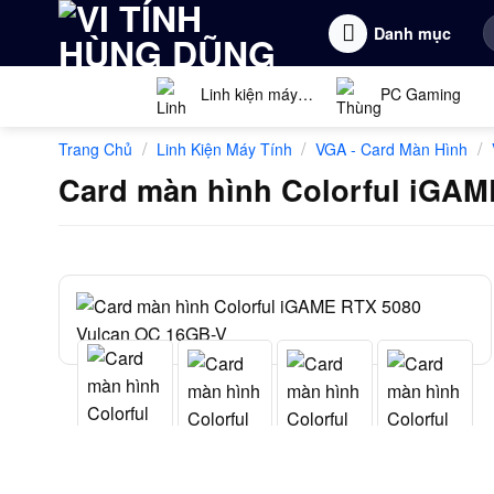
Bỏ
T
Danh mục
qua
k
nội
dung
Linh kiện máy
PC Gaming
tính
/
/
/
Trang Chủ
Linh Kiện Máy Tính
VGA - Card Màn Hình
Card màn hình Colorful iGAM