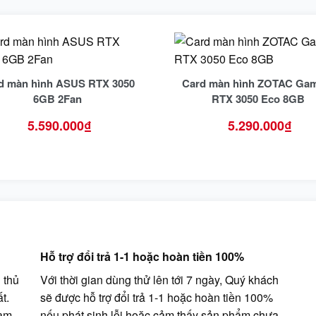
d màn hình ASUS RTX 3050
Card màn hình ZOTAC Ga
6GB 2Fan
RTX 3050 Eco 8GB
5.590.000
₫
5.290.000
₫
Hỗ trợ đổi trả 1-1 hoặc hoàn tiền 100%
 thủ
Với thời gian dùng thử lên tới 7 ngày, Quý khách
t.
sẽ được hỗ trợ đổi trả 1-1 hoặc hoàn tiền 100%
cam
nếu phát sinh lỗi hoặc cảm thấy sản phẩm chưa