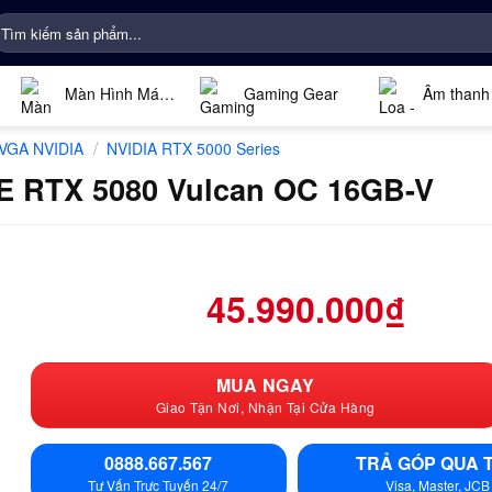
ìm
iếm:
Màn Hình Máy
Gaming Gear
Âm thanh
Tính
/
VGA NVIDIA
NVIDIA RTX 5000 Series
E RTX 5080 Vulcan OC 16GB-V
45.990.000
₫
MUA NGAY
Giao Tận Nơi, Nhận Tại Cửa Hàng
0888.667.567
TRẢ GÓP QUA 
Tư Vấn Trực Tuyến 24/7
Visa, Master, JCB