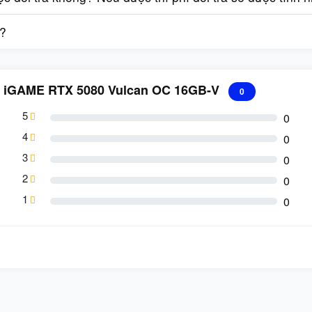
g?
ul iGAME RTX 5080 Vulcan OC 16GB-V
0
5
0
4
0
3
0
2
0
1
0