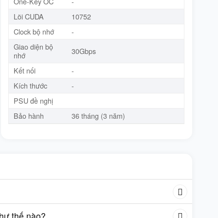
One-Key OC
-
Lõi CUDA
10752
Clock bộ nhớ
-
Giao diện bộ
30Gbps
nhớ
Kết nối
-
Kích thước
-
PSU đề nghị
Bảo hành
36 tháng (3 năm)
như thế nào?