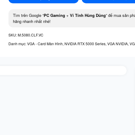
Tìm trên Google “
PC Gaming
+
Vi Tính Hùng Dũng
” để mua sản ph
hãng nhanh nhất nhé!
SKU:
M.5080.CLF.VC
Danh mục:
VGA - Card Màn Hình
,
NVIDIA RTX 5000 Series
,
VGA NVIDIA
,
VG