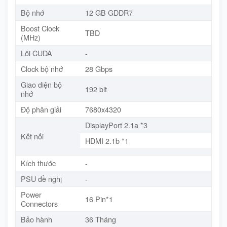
Bộ nhớ
12 GB GDDR7
Boost Clock
TBD
(MHz)
Lõi CUDA
-
Clock bộ nhớ
28 Gbps
Giao diện bộ
192 bit
nhớ
Độ phân giải
7680x4320
DisplayPort 2.1a *3
Kết nối
HDMI 2.1b *1
Kích thước
-
PSU đề nghị
-
Power
16 Pin*1
Connectors
Bảo hành
36 Tháng