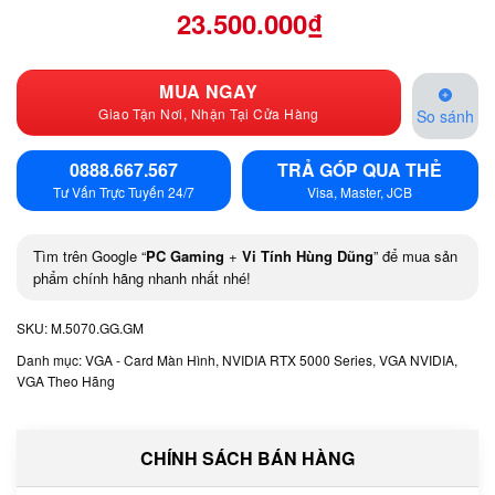
23.500.000
₫
MUA NGAY
Giao Tận Nơi, Nhận Tại Cửa Hàng
So sánh
0888.667.567
TRẢ GÓP QUA THẺ
Tư Vấn Trực Tuyến 24/7
Visa, Master, JCB
Tìm trên Google “
PC Gaming
+
Vi Tính Hùng Dũng
” để mua sản
phẩm chính hãng nhanh nhất nhé!
SKU:
M.5070.GG.GM
Danh mục:
VGA - Card Màn Hình
,
NVIDIA RTX 5000 Series
,
VGA NVIDIA
,
VGA Theo Hãng
CHÍNH SÁCH BÁN HÀNG