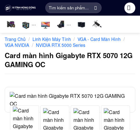
Bỏ
Tìm
qua
kiếm:
nội
dung
Linh
PC
Màn
Gaming
Âm
Phụ
/
/
/
Trang Chủ
Linh Kiện Máy Tính
VGA - Card Màn Hình
kiện
Gaming
Hình
Gear
thanh
Kiện
/
VGA NVIDIA
NVIDIA RTX 5000 Series
máy
Máy
Khác
Card màn hình Gigabyte RTX 5070 12G
tính
Tính
GAMING OC