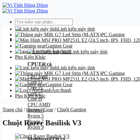
Bỏ
qua
nội
Tìm
dung
kiếm:
Linh kiện máy tính
PC Gaming
Danh mục
Gaming Gear
Âm thanh
Linh kiện máy tính
Phụ Kiện Khác
CPU
Tất cả
Linh kiện máy tính
PC Gaming
CPU Intel
Core i3
Gaming Gear
Core i5
Âm thanh
Core i7
Phụ Kiện Khác
Core i9
CPU AMD
Trang chủ
/
Gaming Gear
/
Chuột Gaming
Ryzen 3
Ryzen 5
Ryzen 7
Chuột Razer Basilisk V3
Ryzen 9
Mainboard
Tất cả