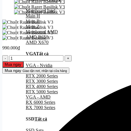
Mainboard Intel
Main H
Main B
Main Z
Mainboard AMD
AMD B650
AMD X670
990.000
₫
VGA
Tất cả
Chuột
Razer
Mua ngay
VGA - Nvidia
Basilisk
GTX 1000 Series
Mua ngay
Giao tận nơi, nhận tại cửa hàng
V3
RTX 2000 Series
số
RTX 3000 Series
lượng
RTX 4000 Series
RTX 5000 Series
VGA - AMD
RX 6000 Series
RX 7000 Series
SSD
Tất cả
SSD Sata