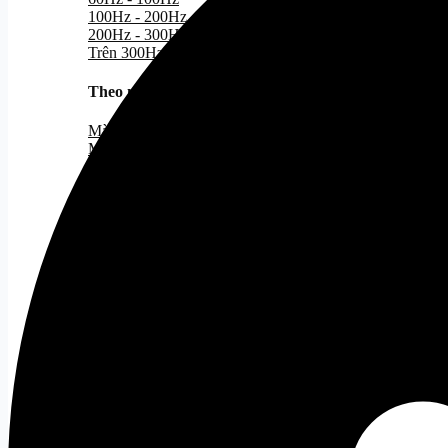
100Hz - 200Hz
200Hz - 300Hz
Trên 300Hz
Theo nhu cầu
Tất cả
Màn hình Gaming
Màn hình đồ họa
Màn hình cong
Màn hình văn phòng
Giá treo màn hình
Tất cả
Gaming Gear
Bàn Phím Gaming
Tất cả
Bàn Phím Dareu
Bàn Phím Corsair
Chuột Gaming
Tất cả
Chuột Văn Phòng
Tất cả