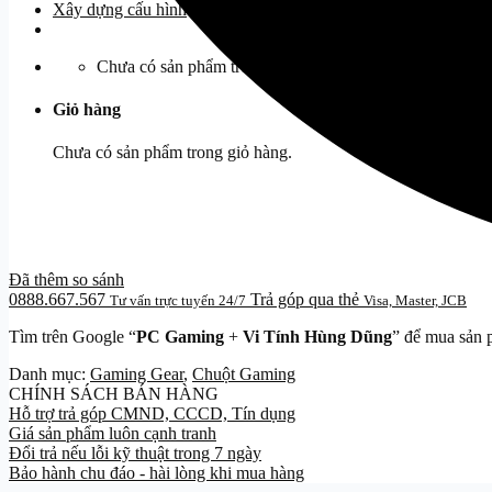
Xây dựng cấu hình
Chưa có sản phẩm trong giỏ hàng.
Giỏ hàng
Chưa có sản phẩm trong giỏ hàng.
Đã thêm so sánh
0888.667.567
Trả góp qua thẻ
Tư vấn trực tuyến 24/7
Visa, Master, JCB
Tìm trên Google “
PC Gaming
+
Vi Tính Hùng Dũng
” để mua sản 
Danh mục:
Gaming Gear
,
Chuột Gaming
CHÍNH SÁCH BÁN HÀNG
Hỗ trợ trả góp CMND, CCCD, Tín dụng
Giá sản phẩm luôn cạnh tranh
Đổi trả nếu lỗi kỹ thuật trong 7 ngày
Bảo hành chu đáo - hài lòng khi mua hàng