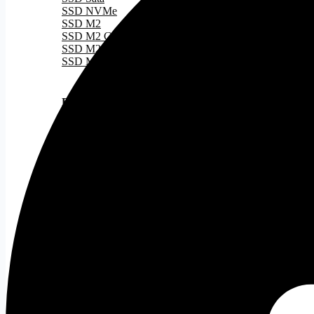
SSD NVMe
SSD M2
SSD M2 Gen 3
SSD M2 Gen 4
SSD M2 Gen 5
RAM
Tất cả
DDR 4
DDR 5
PSU
Tất cả
Nguồn 500W
Nguồn 500W - 750W
Nguồn 750W
Nguồn ITX
CASE
Tất cả
Case ATX