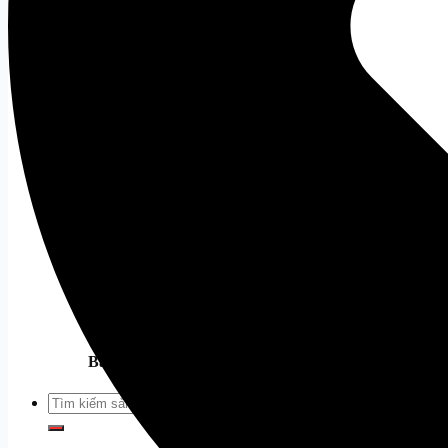
Âm thanh
Loa
Tất cả
Mic
Tất cả
Tai Nghe
Tất cả
Tai Nghe Dareu
Tai Nghe Corsair
Webcam
Tất cả
Phụ Kiện Khác
Thiết bị mạng
Tất cả
Bàn Ghế Gaming
Tất cả
Tìm
kiếm: