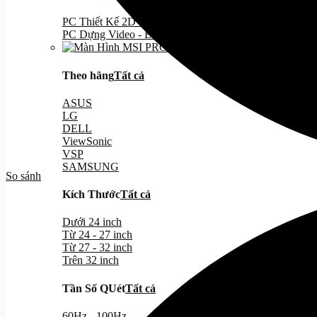
PC Thiết Kế 2D - 3D
PC Dựng Video - EDITING
Theo hãng
Tất cả
ASUS
LG
DELL
ViewSonic
VSP
SAMSUNG
So sánh
Kích Thước
Tất cả
Dưới 24 inch
Từ 24 - 27 inch
Từ 27 - 32 inch
Trên 32 inch
Tần Số QUét
Tất cả
60Hz - 100Hz