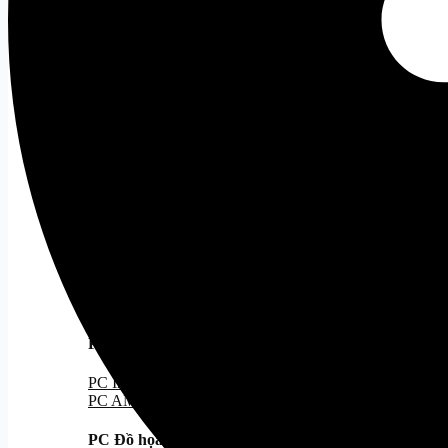
Case MATX
Case ITX
Cooling
Tất cả
Tản Nhiệt Khí
Tản Nhiệt Nước
Tản Nhiệt Nước 240
Tản Nhiệt Nước 360
PC Gaming
PC Gaming
Tất cả
PC Hiệu Năng/Giá Tốt
PC Đẹp
PC Kèm Màn Hình
PC Stream Gaming
PC văn phòng
Tất cả
PC Intel
PC AMD
PC Đồ họa
Tất cả