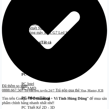
Cooling
Tất cả
Tản Nhiệt Khí
Tản Nhiệt Nước
Tản Nhiệt Nước 240
Tản Nhiệt Nước 360
PC Gaming
PC Gaming
Tất cả
PC Hiệu Năng/Giá Tốt
PC Đẹp
PC Kèm Màn Hình
PC Stream Gaming
PC văn phòng
Tất cả
PC Intel
Đã thêm so sánh
PC AMD
0888.667.567
Trả góp qua thẻ
Tư vấn trực tuyến 24/7
Visa, Master, JCB
PC Đồ họa
Tất cả
Tìm trên Google “
PC Gaming
+
Vi Tính Hùng Dũng
” để mua sản
phẩm chính hãng nhanh nhất nhé!
PC Thiết Kế 2D - 3D