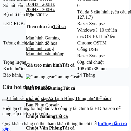
100Hz - 200Hz
Số nút bấm:
6
200Hz - 300Hz
Tối đa 5 cấu hình (yêu cầu
Bộ nhớ tích hợp:
Trên 300Hz
127.1.7)
LED RGB:
Razer Synapse
Theo nhu cầu
Tất cả
Windows® 10 trở lên
macOS 10.11 trở lên
Màn hình Gaming
Tương thích:
Chrome OSTM
Màn hình đồ họa
Màn hình cong
Cổng USB
Màn hình văn phòng
Razer Synapse
Trọng lượng:
60g, chỉ chuột
Giá treo màn hình
Tất cả
Kích thước:
108x60x38 mm
Bảo hành
24 Tháng
Gaming Gear
Câu hỏi thường gặp
Bàn Phím Gaming
Tất cả
Chính sách trả góp tại Vi Tính Hùng Dũng như thế nào?
Bàn Phím Dareu
Bàn Phím Corsair
Hiện tại chúng tôi hợp tác với công ty tài chính là HD Saison để
cung cấp dịch vụ trả góp.
Chuột Gaming
Tất cả
Quý khách hàng có thể tham khảo thông tin chi tiết
hướng dẫn trả
Chuột Văn Phòng
Tất cả
góp
.