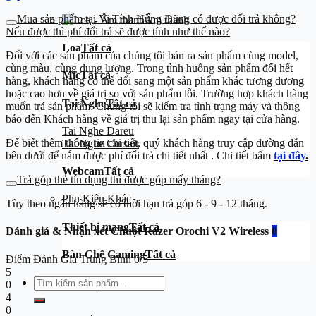
Mua sản phẩm tại Vi Tính Hùng Dũng có được đổi trả không?
Âm thanh
Nếu được thì phí đổi trả sẽ được tính như thế nào?
Loa
Tất cả
Đối với các sản phẩm của chúng tôi bán ra sản phẩm cùng model,
cùng màu, cùng dung lượng. Trong tình huống sản phẩm đổi hết
Mic
Tất cả
hàng, khách hàng có thể đổi sang một sản phẩm khác tương đương
hoặc cao hơn về giá trị so với sản phẩm lỗi. Trường hợp khách hàng
Tai Nghe
Tất cả
muốn trả sản phẩm: Chúng tôi sẽ kiểm tra tình trạng máy và thông
báo đến Khách hàng về giá trị thu lại sản phẩm ngay tại cửa hàng.
Tai Nghe Dareu
Để biết thêm thông tin chi tiết, quý khách hàng truy cập đường dẫn
Tai Nghe Corsair
bên dưới để nắm được phí đổi trả chi tiết nhất . Chi tiết bấm
tại đây
.
Webcam
Tất cả
Trả góp thẻ tín dụng thì được góp mấy tháng?
Phụ Kiện Khác
Tùy theo ngân hàng sẽ có thời hạn trả góp 6 - 9 - 12 tháng.
Thiết bị mạng
Tất cả
Đánh giá & Nhận xét Chuột Razer Orochi V2 Wireless
0
Bàn Ghế Gaming
Tất cả
Điểm Đánh Giá Trung Bình
0/5
5
Tìm
0
kiếm:
4
0