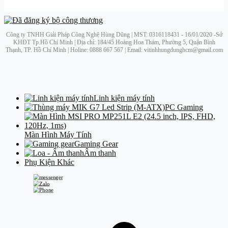
Công ty TNHH Giải Pháp Công Nghệ Hùng Dũng | MST: 0316118431 - 16/01/2020 -Sở
KHĐT Tp.Hồ Chí Minh | Địa chỉ: 184/45 Hoàng Hoa Thám, Phường 5, Quận Bình
Thạnh, TP. Hồ Chí Minh | Holine: 0888 667 567 | Email: vitinhhungdunghcm@gmail.com
Linh kiện máy tính
PC Gaming
Màn Hình Máy Tính
Gaming Gear
Âm thanh
Phụ Kiện Khác