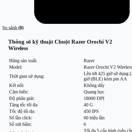
So sánh
(0)
Thông số kỹ thuật Chuột Razer Orochi V2
Wireless
Hãng sản xuất:
Razer
Model:
Razer Orochi V2 Wireles
Lên tới 425 giờ sử dụng 
Thời gian sử dụng:
giờ (BLE) kèm pin AA
Kết nối:
Không dây
Cảm biến:
Quang học
Độ phân giải:
18000 DPI
Tăng tốc tối đa:
40 G
Tốc độ tối đa:
450 IPS
Số lần click:
60 triệu lần
Số nút bấm:
6
Tối đa 5 cấu hình (yêu c