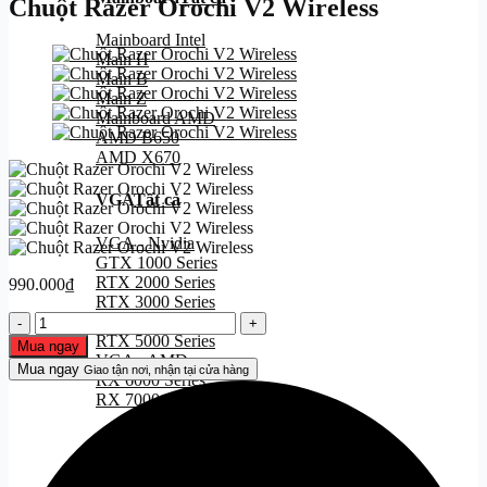
Chuột Razer Orochi V2 Wireless
Mainboard Intel
Main H
Main B
Main Z
Mainboard AMD
AMD B650
AMD X670
VGA
Tất cả
VGA - Nvidia
GTX 1000 Series
RTX 2000 Series
990.000
₫
RTX 3000 Series
Chuột
RTX 4000 Series
Razer
RTX 5000 Series
Mua ngay
Orochi
VGA - AMD
Mua ngay
Giao tận nơi, nhận tại cửa hàng
V2
RX 6000 Series
Wireless
RX 7000 Series
số
lượng
SSD
Tất cả
SSD Sata