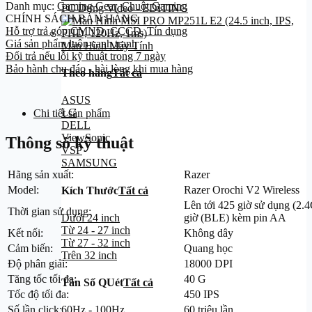
Danh mục:
Gaming Gear
,
Chuột Gaming
PC Dựng Video - EDITING
CHÍNH SÁCH BÁN HÀNG
Hỗ trợ trả góp CMND, CCCD, Tín dụng
Giá sản phẩm luôn cạnh tranh
Màn Hình Máy Tính
Đổi trả nếu lỗi kỹ thuật trong 7 ngày
Bảo hành chu đáo - hài lòng khi mua hàng
Theo hãng
Tất cả
ASUS
LG
Chi tiết sản phẩm
DELL
ViewSonic
Thông số kỹ thuật
VSP
SAMSUNG
Hãng sản xuất:
Razer
Model:
Razer Orochi V2 Wireless
Kích Thước
Tất cả
Lên tới 425 giờ sử dụng (2.
Thời gian sử dụng:
giờ (BLE) kèm pin AA
Dưới 24 inch
Từ 24 - 27 inch
Kết nối:
Không dây
Từ 27 - 32 inch
Cảm biến:
Quang học
Trên 32 inch
Độ phân giải:
18000 DPI
Tăng tốc tối đa:
40 G
Tần Số QUét
Tất cả
Tốc độ tối đa:
450 IPS
Số lần click:
60 triệu lần
60Hz - 100Hz