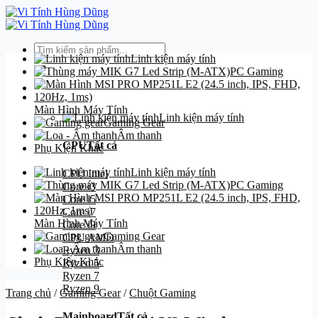
Bỏ
qua
nội
Tìm
dung
Linh kiện máy tính
kiếm:
PC Gaming
Danh mục
Màn Hình Máy Tính
Linh kiện máy tính
Gaming Gear
Âm thanh
CPU
Tất cả
Phụ Kiện Khác
Linh kiện máy tính
CPU Intel
PC Gaming
Core i3
Core i5
Core i7
Màn Hình Máy Tính
Core i9
Gaming Gear
CPU AMD
Âm thanh
Ryzen 3
Phụ Kiện Khác
Ryzen 5
Ryzen 7
Ryzen 9
Trang chủ
/
Gaming Gear
/
Chuột Gaming
Mainboard
Tất cả