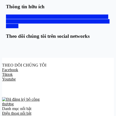
Thông tin hữu ích
Hotline: 0888.667.567
Vận chuyển, thanh toán
Group trao đổi
và hỗ trợ
Tra cứu bảo hành
Hệ thống cửa hàng
Bảng giá thu cũ
đổi mới
Theo dõi chúng tôi trên social networks
THEO DÕI CHÚNG TÔI
Facebook
Tiktok
Youtube
Danh mục nổi bật
Điện thoại nổi bật