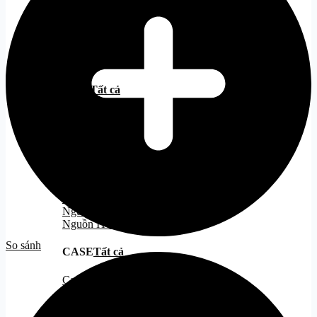
SSD NVMe
SSD M2
SSD M2 Gen 3
SSD M2 Gen 4
SSD M2 Gen 5
RAM
Tất cả
DDR 4
DDR 5
PSU
Tất cả
Nguồn 500W
Nguồn 500W - 750W
Nguồn 750W
Nguồn ITX
So sánh
CASE
Tất cả
Case ATX
Case MATX
Case ITX