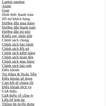
Laptop gaming
Apple
Gear
Hình thức thanh toán
Hỗ trợ khách hàng
Hướng dẫn mua hàng
Hướng dẫn thanh toán
Hướng dẫn trả góp
Khiếu nại, phản ánh
Chính sách chung
Chính sách bảo hành
Chính sách đổi trả
Chính sách kiểm hàng
Chính sách hoàn tiền
Chính sách giao hàng
Chính sách bảo mật
Điều khoản
Trả Hàng & Hoàn Tiền
Điều khoản sử dụng
Cam kết từ chúng tôi
Điều khoản dịch vụ
Giới thiệu
Giới thiệu về công ty
Liên hệ hợp tác
Thông tin tuyển dụng