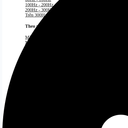
100Hz - 200Hz
200Hz - 300Hz
Trên 300Hz
Theo nhu cầu
Tất cả
Màn hình Gaming
Màn hình đồ họa
Màn hình cong
Màn hình văn phòng
Giá treo màn hình
Tất cả
Gaming Gear
Bàn Phím Gaming
Tất cả
Bàn Phím Dareu
Bàn Phím Corsair
Chuột Gaming
Tất cả
Chuột Văn Phòng
Tất cả