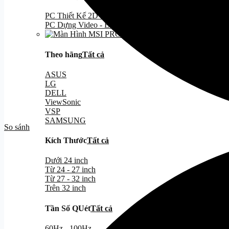
PC Thiết Kế 2D - 3D
PC Dựng Video - EDITING
Theo hãng
Tất cả
ASUS
LG
DELL
ViewSonic
VSP
SAMSUNG
So sánh
Kích Thước
Tất cả
Dưới 24 inch
Từ 24 - 27 inch
Từ 27 - 32 inch
Trên 32 inch
Tần Số QUét
Tất cả
60Hz - 100Hz