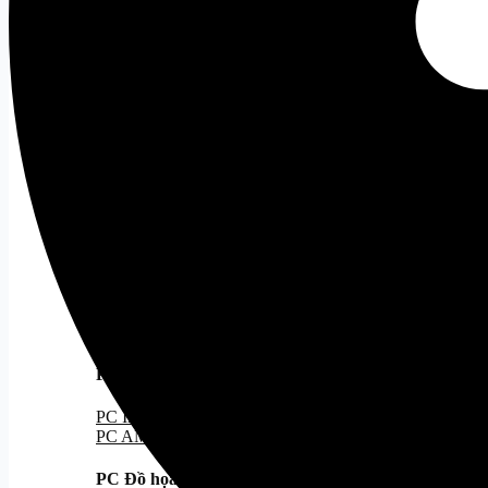
Case MATX
Case ITX
Cooling
Tất cả
Tản Nhiệt Khí
Tản Nhiệt Nước
Tản Nhiệt Nước 240
Tản Nhiệt Nước 360
PC Gaming
PC Gaming
Tất cả
PC Hiệu Năng/Giá Tốt
PC Đẹp
PC Kèm Màn Hình
PC Stream Gaming
PC văn phòng
Tất cả
PC Intel
PC AMD
PC Đồ họa
Tất cả