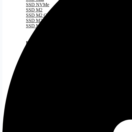
SSD NVMe
SSD M2
SSD M2 Gen 3
SSD M2 Gen 4
SSD M2 Gen 5
RAM
Tất cả
DDR 4
DDR 5
PSU
Tất cả
Nguồn 500W
Nguồn 500W - 750W
Nguồn 750W
Nguồn ITX
CASE
Tất cả
Case ATX