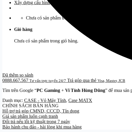
Xây dựng cấu hình
Chưa có sản phẩm trong giỏ hàng.
Giỏ hàng
Chưa có sản phẩm trong giỏ hàng.
Đã thêm so sánh
0888.667.567
Trả góp qua thẻ
Tư vấn trực tuyến 24/7
Visa, Master, JCB
Tìm trên Google “
PC Gaming
+
Vi Tính Hùng Dũng
” để mua sản 
Danh mục:
CASE - Vỏ Máy Tính
,
Case MATX
CHÍNH SÁCH BÁN HÀNG
Hỗ trợ trả góp CMND, CCCD, Tín dụng
Giá sản phẩm luôn cạnh tranh
Đổi trả nếu lỗi kỹ thuật trong 7 ngày
Bảo hành chu đáo - hài lòng khi mua hàng