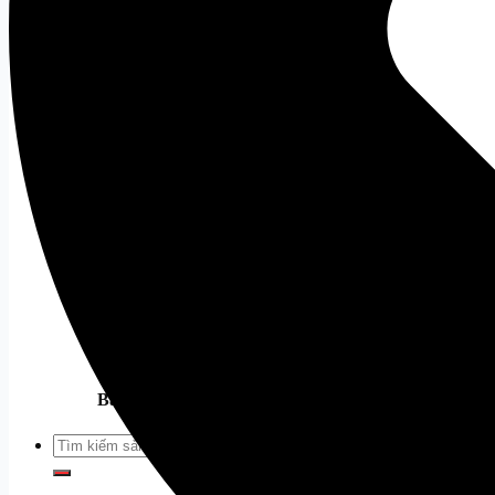
Âm thanh
Loa
Tất cả
Mic
Tất cả
Tai Nghe
Tất cả
Tai Nghe Dareu
Tai Nghe Corsair
Webcam
Tất cả
Phụ Kiện Khác
Thiết bị mạng
Tất cả
Bàn Ghế Gaming
Tất cả
Tìm
kiếm: