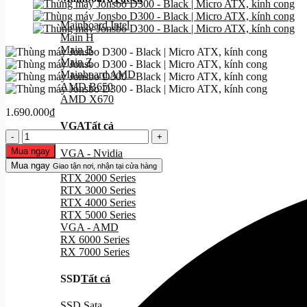
Mainboard Intel
Main H
Main B
Main Z
Mainboard AMD
AMD B650
AMD X670
1.690.000
₫
VGA
Tất cả
Thùng
máy
Mua ngay
VGA - Nvidia
Jonsbo
GTX 1000 Series
Mua ngay
Giao tận nơi, nhận tại cửa hàng
D300
RTX 2000 Series
-
RTX 3000 Series
Black
RTX 4000 Series
|
RTX 5000 Series
Micro
VGA - AMD
ATX,
RX 6000 Series
kính
RX 7000 Series
cong
số
SSD
Tất cả
lượng
SSD Sata