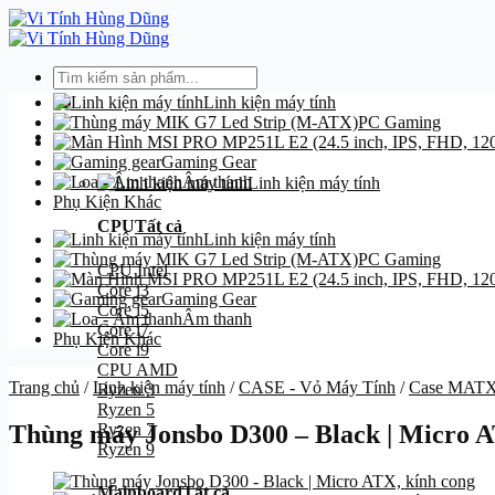
Bỏ
qua
nội
Tìm
dung
kiếm:
Linh kiện máy tính
PC Gaming
Danh mục
Gaming Gear
Âm thanh
Linh kiện máy tính
Phụ Kiện Khác
CPU
Tất cả
Linh kiện máy tính
PC Gaming
CPU Intel
Core i3
Gaming Gear
Core i5
Âm thanh
Core i7
Phụ Kiện Khác
Core i9
CPU AMD
Trang chủ
/
Linh kiện máy tính
/
CASE - Vỏ Máy Tính
/
Case MAT
Ryzen 3
Ryzen 5
Ryzen 7
Thùng máy Jonsbo D300 – Black | Micro A
Ryzen 9
Mainboard
Tất cả